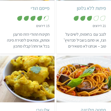
פיתות ללא גלוטן
פייסם הודי
,
,
21 דירוגים
15 דירוגים
4
3
מ
.
לנגב עם בחומוס, לשים על
הקינוח ההודי הזה מרענן
ת
2
ו
מ
הגז, או סתם בשביל סנדוויץ'
ומתוק, ומתאים לסגירת פינה
ך
ת
טוב – אנחנו לא משאירים
בכל ארוחה! קבלו מתכון
5
ו
ך
נמנעים מגלוטן מאחור! קבלו
לקינוח פייסם הודי העשוי
5
מתכון שווה לפיתות ללא גלוטן
מטפיוקה, טעים מאוד
🙂
ומפתיע.
קל
שעה
6 מנות
קל
40 דקות
4
איטלקי
הודי
פסטה מלנזנה
אלו גובי