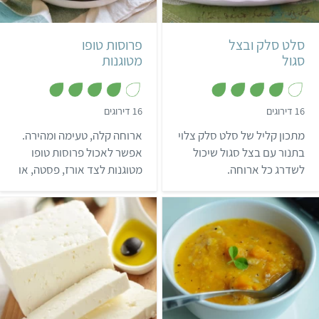
4 מנות
6-8 פרוסות
סלט סלק ובצל
פרוסות טופו
סגול
מטוגנות
,
,
16 דירוגים
16 דירוגים
4
4
.
.
מתכון קליל של סלט סלק צלוי
ארוחה קלה, טעימה ומהירה.
1
1
מ
מ
בתנור עם בצל סגול שיכול
אפשר לאכול פרוסות טופו
ת
ת
לשדרג כל ארוחה.
מטוגנות לצד אורז, פסטה, או
ו
ו
ך
ך
כל דגן אחר שאוהבים, לשלב
5
5
בסנדוויץ', או כקוביות בסלט.
קל
5 מנות
קל