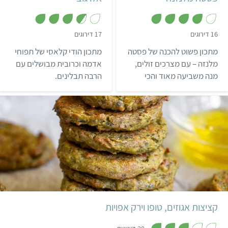
,
,
16 דירוגים
17 דירוגים
3
3
.
.
מתכון פשוט להכנה של פסטה
מתכון הודי קלאסי של תפוחי
6
9
מ
מ
מלנזה – עם מצרכים זולים,
אדמה וכרובית מבושלים עם
ת
ת
מנה משביעה מאוד והכי
הרבה תבלינים.
ו
ו
ך
ך
חשוב – טעימה במיוחד!
5
5
קל
35 דקות
22 קציצות
קציצות אגוזים, טופו וירק אפויות
,
3