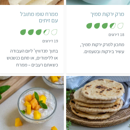
מרק ירקות סמיך
ממרח טופו מתובל
עם זיתים
,
18 דירוגים
3
,
19 דירוגים
.
מתכון למרק ירקות סמיך,
3
6
.
מ
בתוך סנדוויץ' ליום העבודה
עשיר בירקות ובטעמים.
4
ת
מ
או ללימודים, או סתם כנשנוש
ו
ת
ך
כשאתם רעבים – ממרח
ו
5
ך
הטופו המתובל עם זיתים
5
ישלים לכם את הפינה.
קל
6 פיתות בינוניות
קל
15 מנות
הודי