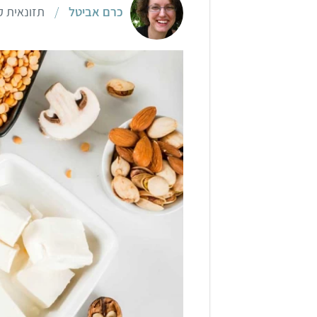
כרם אביטל
/
תזונאית ק