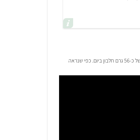
אדם בוגר זקוק לכמות של כ-0.8 גרם חלבון לכל קילוגרם ממשקל גופו. לדוגמה, גבר ששוקל 70 ק"ג זקוק לכמות של כ-56 גרם חלבון ביום. כפי שנראה