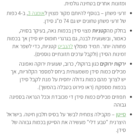
ומזונות אחרים בטחינה גולמית.
זרעי פשתן – בנוסף להיותם מקור מצוין ל
אומגה 3
, ב-4 כפות
של זרעי פשתן טחונים יש גם 74 מ"ג סידן.
בחלק מה
קטניות
מצוי סידן בכמות נאה, בעיקר בסויה,
כאמור, ובשעועית לבנה, גם בגרגרי חומוס יש סידן אך בכמות
פחותה יותר. תמיד מומלץ
להנביט
קטניות, כדי לשפר את
זמינות הסידן (ולקבל ערכים תזונתיים נוספים).
ירקות ירוקים
כגון ברוקולי, כרוב, שעועית ירוקה ואפונה
מכילים כמות סידן משמעותית ביחס למספר הקלוריות, אך
יש לצרוך מהם כמות גדולה יחסית על מנת לקבל סידן
בכמות מספקת (ראו פירוט בטבלה בהמשך).
תפוזים מכילים כמות סידן די מכובדת וככל הנראה בספיגה
גבוהה
סייטן
– מקבילה צמחית לבשר על בסיס חלבון חיטה. בישראל
היצרנית "טבע דלי" מעשירה את הסייטן בכמות גבוהה של
סידן.