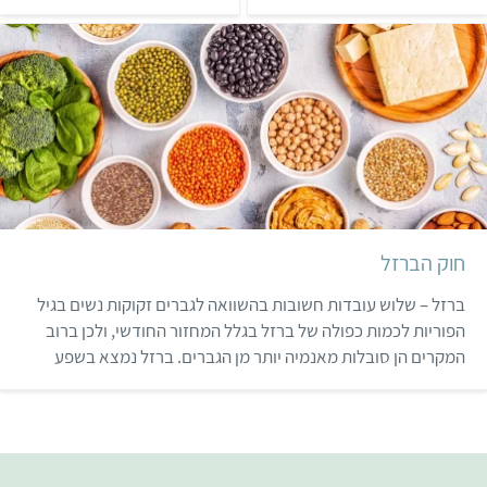
הרכיבים הנחוצים לבריאותנו
ובדיוקסינים שנמצאו
ולדעת מאילו מאכלים
בביצים? סקירת נתונים
להשיגם. יש לשאוף לכלול
ומחקרים על ההשלכות
בתפריט את כל רכיבי המזון
הבריאותיות של צריכת ביצים.
החיוניים לגופנו: חלבונים,
פחמימות, שומנים, ויטמינים
ומינרלים.
חוק הברזל
ברזל – שלוש עובדות חשובות בהשוואה לגברים זקוקות נשים בגיל
הפוריות לכמות כפולה של ברזל בגלל המחזור החודשי, ולכן ברוב
המקרים הן סובלות מאנמיה יותר מן הגברים. ברזל נמצא בשפע
במזון מהצומח ובמיוחד בקטניות, באגוזים, בזרעים ובירקות ירוקים.
בכתבה תקבלו טיפים כיצד לשפר את ספיגת הברזל בגוף. ברזל
מהחי עלול להז…