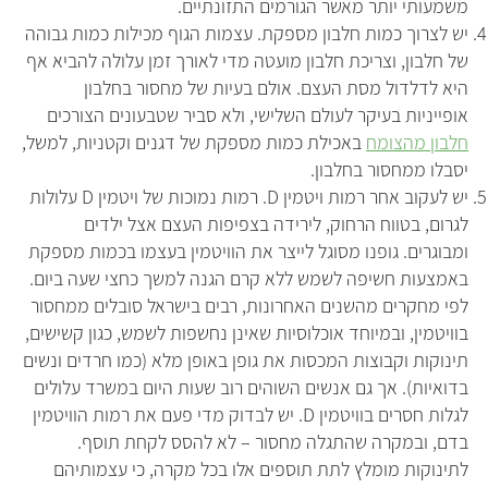
משמעותי יותר מאשר הגורמים התזונתיים.
יש לצרוך כמות חלבון מספקת. עצמות הגוף מכילות כמות גבוהה
של חלבון, וצריכת חלבון מועטה מדי לאורך זמן עלולה להביא אף
היא לדלדול מסת העצם. אולם בעיות של מחסור בחלבון
אופייניות בעיקר לעולם השלישי, ולא סביר שטבעונים הצורכים
חלבון מהצומח
באכילת כמות מספקת של דגנים וקטניות, למשל,
יסבלו ממחסור בחלבון.
יש לעקוב אחר רמות ויטמין D. רמות נמוכות של ויטמין D עלולות
לגרום, בטווח הרחוק, לירידה בצפיפות העצם אצל ילדים
ומבוגרים. גופנו מסוגל לייצר את הוויטמין בעצמו בכמות מספקת
באמצעות חשיפה לשמש ללא קרם הגנה למשך כחצי שעה ביום.
לפי מחקרים מהשנים האחרונות, רבים בישראל סובלים ממחסור
בוויטמין, ובמיוחד אוכלוסיות שאינן נחשפות לשמש, כגון קשישים,
תינוקות וקבוצות המכסות את גופן באופן מלא (כמו חרדים ונשים
בדואיות). אך גם אנשים השוהים רוב שעות היום במשרד עלולים
לגלות חסרים בוויטמין D. יש לבדוק מדי פעם את רמות הוויטמין
בדם, ובמקרה שהתגלה מחסור – לא להסס לקחת תוסף.
לתינוקות מומלץ לתת תוספים אלו בכל מקרה, כי עצמותיהם