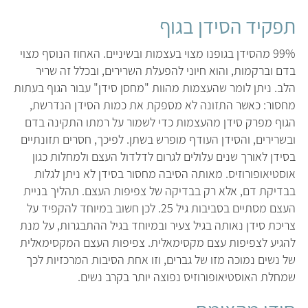
תפקיד הסידן בגוף
99% מהסידן בגופנו מצוי בעצמות ובשיניים. האחוז הנוסף מצוי
בדם וברקמות, והוא חיוני להפעלת השרירים, ובכלל זה שריר
הלב. ניתן לומר שהעצמות מהוות "מחסן סידן" עבור הגוף בעתות
מחסור: כאשר התזונה לא מספקת את כמות הסידן הנדרשת,
הגוף מפרק סידן מהעצמות כדי לשמור על רמתו התקינה בדם
ובשרירים, והסידן העודף מופרש בשתן. לפיכך, חסרים תזונתיים
בסידן לאורך שנים עלולים לגרום לדלדול העצם ולמחלות כגון
אוסטיאופורוזיס. מאותה הסיבה מחסור בסידן לא ניתן לגלות
בבדיקת דם, אלא רק בבדיקה של צפיפות העצם. תהליך בניית
העצם מסתיים בסביבות גיל 25. לכן חשוב במיוחד להקפיד על
צריכת סידן נאותה בגיל צעיר ובמיוחד בגיל ההתבגרות, על מנת
להגיע לצפיפות עצם מקסימאלית. צפיפות העצם המקסימאלית
של נשים נמוכה מזו של גברים, וזו אחת הסיבות המרכזיות לכך
שמחלת האוסטיאופורוזיס נפוצה יותר בקרב נשים.