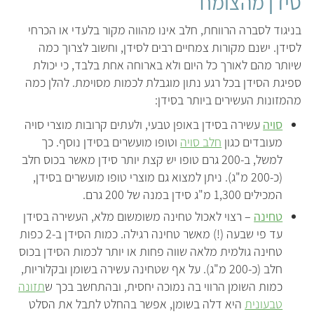
סידן מהצומח
בניגוד לסברה הרווחת, חלב אינו מהווה מקור בלעדי או הכרחי
לסידן. ישנם מקורות צמחיים רבים לסידן, וחשוב לצרוך כמה
שיותר מהם לאורך כל היום ולא בארוחה אחת בלבד, כי יכולת
ספיגת הסידן בכל רגע נתון מוגבלת לכמות מסוימת. להלן כמה
מהמזונות העשירים ביותר בסידן:
סויה
עשירה בסידן באופן טבעי, ולעתים קרובות מוצרי סויה
מעובדים כגון
חלב סויה
וטופו מועשרים בסידן נוסף. כך
למשל, ב-200 גרם טופו יש קצת יותר סידן מאשר בכוס חלב
(כ-200 מ"ג). ניתן למצוא גם מוצרי טופו מועשרים בסידן,
המכילים 1,300 מ"ג סידן במנה של 200 גרם.
טחינה
– רצוי לאכול טחינה משומשום מלא, העשירה בסידן
עד פי שבעה (!) מאשר טחינה רגילה. כמות הסידן ב-2 כפות
טחינה גולמית מלאה שווה פחות או יותר לכמות הסידן בכוס
חלב (כ-200 מ"ג). על אף שטחינה עשירה בשומן ובקלוריות,
כמות השומן הרווי בה נמוכה יחסית, ובהתחשב בכך ש
תזונה
טבעונית
היא דלה בשומן, אפשר בהחלט לתבל את הסלט