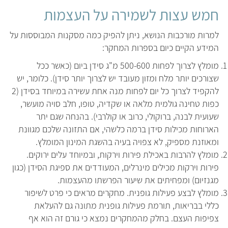
חמש עצות לשמירה על העצמות
למרות מורכבות הנושא, ניתן להפיק כמה מסקנות המבוססות על
המידע הקיים כיום בספרות המחקר:
מומלץ לצרוך לפחות 500-600 מ"ג סידן ביום (כאשר ככל
שצורכים יותר מלח ומזון מעובד יש לצרוך יותר סידן). כלומר, יש
להקפיד לצרוך כל יום לפחות מנה אחת עשירה במיוחד בסידן (2
כפות טחינה גולמית מלאה או שקדיה, טופו, חלב סויה מועשר,
שעועית לבנה, ברוקולי, כרוב או קולרבי). בהנחה שגם יתר
הארוחות מכילות סידן ברמה כלשהי, אם התזונה שלכם מגוונת
ומאוזנת מספיק, לא צפויה בעיה בהשגת המינון המומלץ.
מומלץ להרבות באכילת פירות וירקות, ובמיוחד עלים ירוקים.
פירות וירקות מכילים מינרלים, המעודדים את ספיגת הסידן (כגון
מגנזיום) ומפחיתים את שיעור הפרשתו מהעצמות.
מומלץ לבצע פעילות גופנית. מחקרים מראים כי פרט לשיפור
כללי בבריאות, תורמת פעילות גופנית מתונה גם להעלאת
צפיפות העצם. בחלק מהמחקרים נמצא כי גורם זה הוא אף