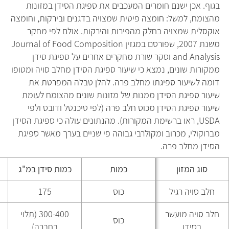
בגוף. אכן ישנם חומרים המעכבים את ספיגת הסידן במזונות
מהצומח, למשל: חומצה פיטית שמצויה בדגנים ובירקות, וחומצה
אוקסלית שמצויה בחלק מהפירות והירקות. אולם לפי מחקר
משנת 2007, שפורסם במגזין Journal of Food Composition
and Analysis וסקר שורת מחקרים אחרים על ספיגת סידן
ממקורות שונים, נמצא כי שיעור ספיגת הסידן מחלב סויה ומטופו
דומה לשיעור ספיגתו מחלב פרה. להלן טבלה המפרטת את
שיעור ספיגת הסידן ממנות של מזונות שונים מהצומח לעומת
שיעור ספיגת הסידן מכוס חלב פרה (לפי טיכנטל ודובס ולפי
USDA, ראו ברשימת המקורות). מהנתונים עולה כי ספיגת הסידן
מברוקולי, מכרוב ומקולרבי גבוהה פי שניים בערך מאשר ספיגת
הסידן מחלב פרה.
סוג המזון
כמות
כמות סידן במ"ג
חלב סויה רגיל
כוס
175
חלב סויה מועשר
300-400 (תלוי
כוס
בסידן
בחברה)