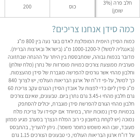
חלב פרה (3%
כוס
200
שומן)
כמה סידן אנחנו צריכים?
כמות הסידן היומית המומלצת לאדם בוגר נעה בין 800 מ"ג
(באנגליה למשל) ל-1000-1200 מ"ג (בישראל ובארצות הברית).
מדובר בכמות גבוהה, שמתבססת בין היתר על ההנחה שבתזונה
מערבית ממוצעת צורכים כמויות מופרזות של נתרן (מלח שולחן)
וחלבון מהחי אשר גורמים להפרשה מוגברת של סידן מהעצמות.
כך למשל, על-פי דו"ח של ארגון הבריאות העולמי, יש לצרוך 840
מ"ג סידן ליום כדי לפצות על אובדן הסידן הנגרם עקב צריכת 60
גרם חלבון מהחי ו-3.45 גרם נתרן ביום. טבעונים, שאינם צורכים
חלבון מהחי הגורם להפרשת סידן מוגברת, יכולים להסתפק
בכמויות סידן נמוכות יותר, במיוחד אם יקפידו על צריכת מלח
נמוכה (יש לקחת בחשבון כי רוב המלח הנצרך במערב מגיע ממזון
מעובד, שבו הוא משמש כחומר משמר). ניתן להעריך, בהתבסס
על דו"ח ארגון הבריאות העולמי, כי טבעונים הצורכים 1.15 גרם