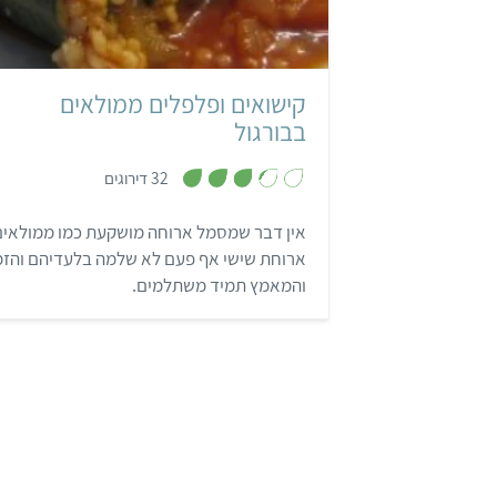
בינוני
שעה ו-30 דקות
קישואים ופלפלים ממולאים
בבורגול
,
32 דירוגים
3
.
3
אין דבר שמסמל ארוחה מושקעת כמו ממולאים
מ
ת
ארוחת שישי אף פעם לא שלמה בלעדיהם והזמ
ו
ך
והמאמץ תמיד משתלמים.
5