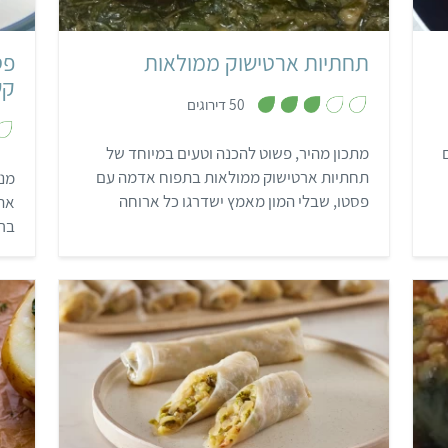
תחתיות ארטישוק ממולאות
פט
קש
,
50 דירוגים
3
מ
ת
מתכון מהיר, פשוט להכנה וטעים במיוחד של
ו
ך
תחתיות ארטישוק ממולאות בתפוח אדמה עם
מנה
5
פסטו, שבלי המון מאמץ ישדרגו כל ארוחה
את 
לחגיגית יותר!
ברו
באר