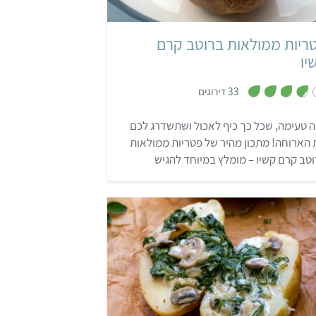
ריות ממולאות ברוטב קרם
יו
,
33 דירוגים
3
.
8
 טעימה, שכל כך כיף לאכול ושתשדרג לכם
מ
ת
הארוחה! מתכון מהיר של פטריות ממולאות
ו
ך
טב קרם קשיו – מומלץ במיוחד להגיש
5
וחת שישי או בסעודת חג.