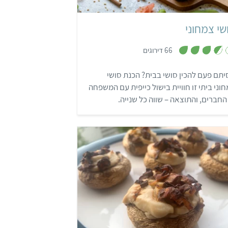
שי צמחוני
,
66 דירוגים
3
.
6
יתם פעם להכין סושי בבית? הכנת סושי
מ
ת
וני ביתי זו חוויית בישול כייפית עם המשפחה
ו
ך
החברים, והתוצאה – שווה כל שנייה.
5
קל
45 דקות
16 פטריות ממולאות