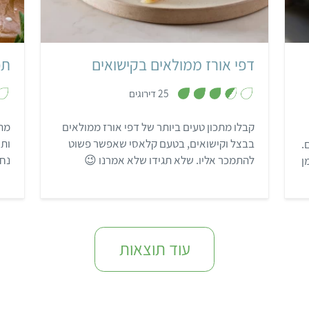
קל
דפי אורז ממולאים בקישואים
תפ
,
25 דירוגים
3
.
6
קבלו מתכון טעים ביותר של דפי אורז ממולאים
מתכ
מ
ת
בבצל וקישואים, בטעם קלאסי שאפשר פשוט
ותר
.
ו
ך
להתמכר אליו. שלא תגידו שלא אמרנו 😉
נחצ
ן
5
עוד תוצאות