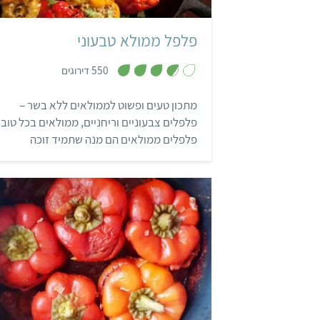
פלפל ממולא טבעוני
,
550 דירוגים
3
.
7
מתכון טעים ופשוט לממולאים ללא בשר –
מ
ת
פלפלים צבעוניים וריחניים, ממולאים בכל טוב!
ו
ך
פלפלים ממולאים הם מנה שתמיד זוכה
5
למחמאות ומושלמת לאירוח, לארוחות מיוחדו
או סתם כשמתחשק לגוון.
קל
6 מנות