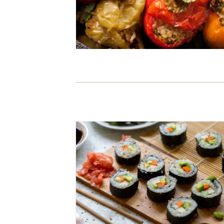
בינוני
45 דקות
4 מנות
יפני