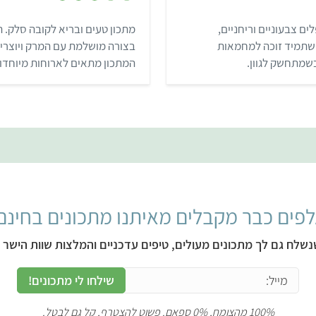
.
7
ם צבעוניים וריחניים,
מתכון טעים ובריא לקובה סלק.
מ
ת
 שתמיד זוכה למחמאות
בצורה מושלמת עם המרק ויוצרי
ו
ך
שמתחשק לגוון.
המתכון מתאים לארוחות מיוחדות
5
תגובות נלהבות!
פים כבר מקבלים מאיתנו מתכונים בחינם
נשלח גם לך מתכונים מעולים, טיפים עדכניים והמלצות שוות הישר ל
שילחו לי מתכונים!
100% מהצומח, 0% ספאם. פשוט להצטרף, קל גם לבטל.