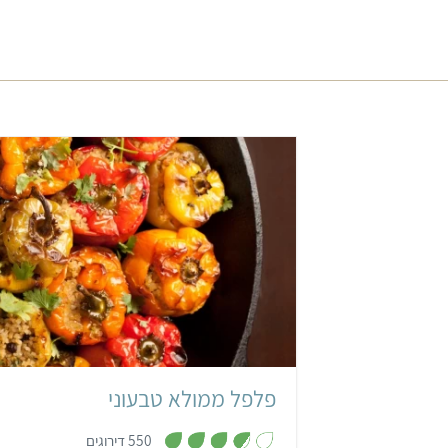
בינוני
שעה ו-20 דקות
פלפל ממולא טבעוני
,
550 דירוגים
3