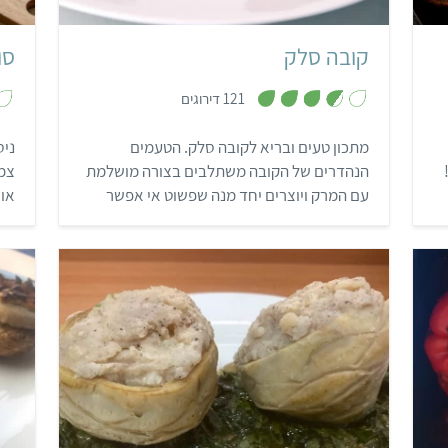
קובה סלק
סו
,
121 דירוגים
3
.
7
מתכון טעים ובריא לקובה סלק. הטעמים
ניס
מ
ת
הנהדרים של הקובה משתלבים בצורה מושלמת
צמח
ו
ך
עם המרק ויוצרים יחד מנה שפשוט אי אפשר
או 
5
ת
לעמוד בפניה! המתכון מתאים לארוחות
מיוחדות או סעודות חג עם אורחים ותמיד גורר
תגובות נלהבות!
קל
25 דקות
8-10 מנות