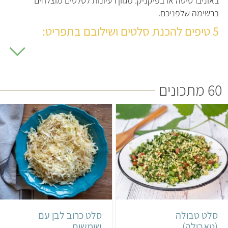
באוניברסיטה או בפיקניק. מגוון רעיונות לסלטים מוצלחים
ברשימה שלפניכם.
5 טיפים להכנת סלטים ושילובם בתפריט:
1. גוונו בירקות ובפירות:
פרט לירקות הטריים המוכרים, מומלץ
להוסיף לסלט גם ירקות מאודים כגון כרובית וברוקולי, או ירקות
אפויים או קלויים כמו בטטה, קישוא וחציל. הוסיפו לסלט גם ירקות
60 מתכונים
שעוד לא ניסיתם לאכול טריים. אפשר לגרד ירקות קשים (כמו
סלק, קולורבי או כרובית) בפומפיה או במעבד מזון ולהוסיף אותם
לסלט. נבטים, עלים ירוקים ועשבי תיבול יוסיפו רעננות וטעם.
פירות יוסיפו טוויסט חמוץ-מתוק (ניתן להשתמש גם בפירות
יבשים כמו צימוקים או משמש מיובש קצוץ).
2. הוסיפו קטניות ודגנים:
פסטה, אורז, שעועית מאש (לאחר
בישול או הנבטה), עדשים – כל דגן או קטנית ישתלבו בשמחה
קל
20 דקות
קל
15 דקות
בסלט ויהפכו אותו למשביע יותר. כדאי לבשל מראש כמות גדולה
ולשמור במקרר או במקפיא. גם טופו ישתלב נהדר בסלט – אפשר
4 מנות
ים תיכוני
לקנות טופו מתובל או לקנות טופו גולמי ולהשרות במרינדה לפני
סלט טבולה
סלט כרוב לבן עם
השימוש.
(טאבולה)
שומשום