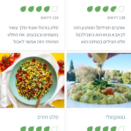
,
,
138 דירוגים
116 דירוגים
4
3
.
מ
אוהבים חצילים? המתכון הזה
סלט בורגול ואגוזי מלך עשיר
7
ת
מ
ו
לבאבא גנוש הוא בשבילכם!
בטעמים ובצבעים. את הסלט
ת
ך
סלט חצילים בטחינה הוא
המיוחד הזה אפשר לאכול
ו
5
ך
מתכון קרמי ומפנק שמתאים
כמנה עיקרית או כתוספת
5
כמנת צד, או כממרח למריחה
מרשימה לצד הארוחה.
על הלחם.
הידעתם? אגוזי מלך הם מקור
לאומגה 3.
קל
10 דקות
קל
15 דקות
4 מנות
מקסיקני
6 מנות
גוואקמולי
סלט תירס