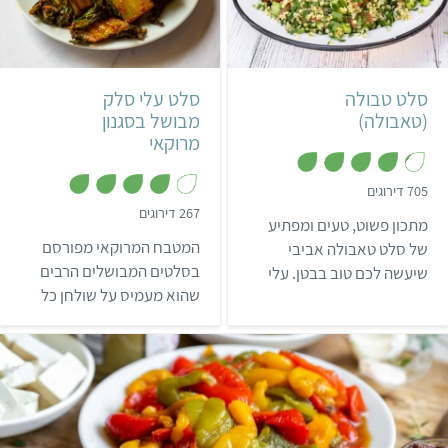
קל
20 דקות
קל
25 דקות
4 מנות
ים תיכוני
4 מנות
מרוקאי
סלט טבולה
סלט עלי סלק
(טאבולה)
מבושל בסגנון
מרוקאי
,
705 דירוגים
4
,
267 דירוגים
.
מתכון פשוט, טעים ומפתיע
3
1
.
מ
המטבח המרוקאי מפורסם
של סלט טאבולה אביבי
9
ת
מ
בסלטים המבושלים הרבים
שיעשה לכם טוב בבטן. עלי
ו
ת
ך
שהוא מעמיס על שולחן כל
הפטרוזיליה והנענע שבמתכון
ו
5
ך
סעודה. על שולחן ארוחות
הטבולה שלנו מוסיפים
5
הפסח המרוקאי ניתן
רעננות וצבע, ולא פחות חשוב
בדרך-כלל למצוא סלט
– הרבה ויטמינים, מינרלים
מבושל אופייני לעונת האביב:
ונוגדי חמצון שהופכים את
סלט עלי סלק (עלי מנגולד)
המתכון לחגיגת בריאות.
טעים להפליא. היום, אפשר