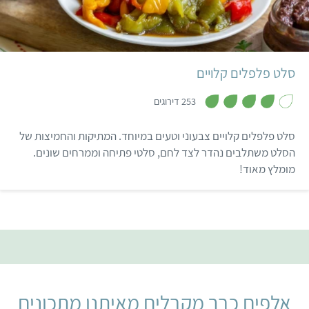
למצוא בישראל לאורך כל
קל
שעה ו-15 דקות
6-8 מנות
השנה עלי מנגולד בסופרים,
כך שאצל רבים, סלט עלי סלק
הפך למנה קבועה בכל ארוחה
סלט פלפלים קלויים
…
,
4
253 דירוגים
מ
ת
ו
סלט פלפלים קלויים צבעוני וטעים במיוחד. המתיקות והחמיצות של
ך
5
הסלט משתלבים נהדר לצד לחם, סלטי פתיחה וממרחים שונים.
מומלץ מאוד!
אלפים כבר מקבלים מאיתנו מתכונים