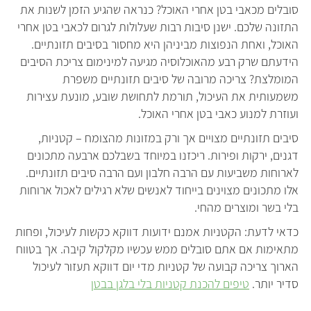
סובלים מכאבי בטן אחרי האוכל? כנראה שהגיע הזמן לשנות את
התזונה שלכם. ישנן סיבות רבות שעלולות לגרום לכאבי בטן אחרי
האוכל, ואחת הנפוצות מביניהן היא מחסור בסיבים תזונתיים.
הידעתם שרק רבע מהאוכלוסיה מגיעה למינימום צריכת הסיבים
המומלצת? צריכה מרובה של סיבים תזונתיים משפרת
משמעותית את העיכול, תורמת לתחושת שובע, מונעת עצירות
ועוזרת למנוע כאבי בטן אחרי האוכל.
סיבים תזונתיים מצויים אך ורק במזונות מהצומח – קטניות,
דגנים, ירקות ופירות. ריכזנו במיוחד בשבלכם ארבעה מתכונים
לארוחות משביעות עם הרבה חלבון ועם הרבה סיבים תזונתיים.
אלו מתכונים מצוינים בייחוד לאנשים שלא רגילים לאכול ארוחות
בלי בשר ומוצרים מהחי.
כדאי לדעת: הקטניות אמנם ידועות דווקא כקשות לעיכול, ופחות
מתאימות אם אתם סובלים ממש עכשיו מקלקול קיבה. אך בטווח
הארוך צריכה קבועה של קטניות מדי יום דווקא תעזור לעיכול
סדיר יותר.
טיפים להכנת קטניות בלי בלגן בבטן