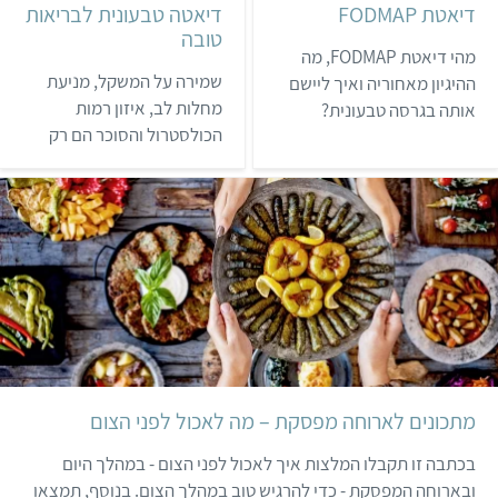
דיאטת FODMAP
דיאטה טבעונית לבריאות
טובה
מהי דיאטת FODMAP, מה
שמירה על המשקל, מניעת
ההיגיון מאחוריה ואיך ליישם
מחלות לב, איזון רמות
אותה בגרסה טבעונית?
הכולסטרול והסוכר הם רק
חלק מהיתרונות של דיאטה
טבעונית. כל הסיבות
הבריאותיות לעבור לטבעונות
מתכונים לארוחה מפסקת – מה לאכול לפני הצום
בכתבה זו תקבלו המלצות איך לאכול לפני הצום - במהלך היום
ובארוחה המפסקת - כדי להרגיש טוב במהלך הצום. בנוסף, תמצאו