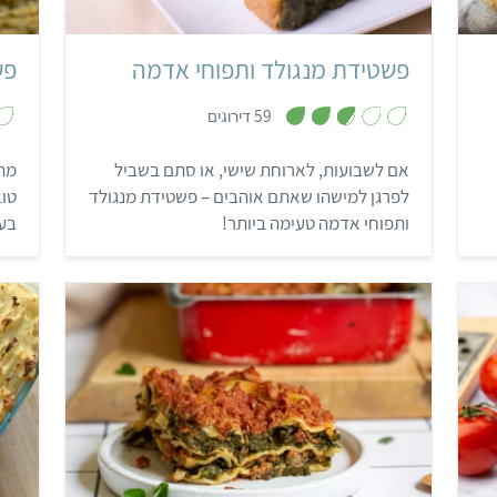
פשטידת מנגולד ותפוחי אדמה
פש
,
59 דירוגים
2
.
8
אם לשבועות, לארוחת שישי, או סתם בשביל
מת
מ
ת
לפרגן למישהו שאתם אוהבים – פשטידת מנגולד
טוב
ו
ך
ותפוחי אדמה טעימה ביותר!
בער
5
בינוני
55 דקות
איטלקי