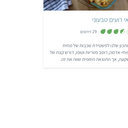
י רועים טבעוני
,
29 דירוגים
3
.
6
תכון שלנו לפשטידת שכבות של מחית
מ
ת
חי-אדמה, רוטב פטריות וטופו, דורש קצת של
ו
ך
עה, אך התוצאה הסופית שווה את זה.
5