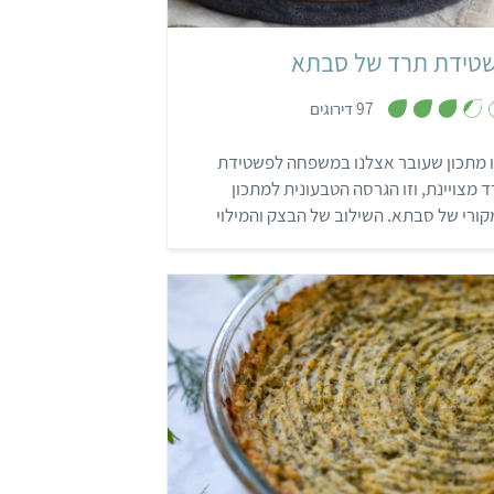
טידת תרד של סבתא
,
97 דירוגים
3
.
4
ו מתכון שעובר אצלנו במשפחה לפשטידת
מ
ת
 מצויינת, וזו הגרסה הטבעונית למתכון
ו
ך
ורי של סבתא. השילוב של הבצק והמילוי
5
ט נהדר ויוצר פשטידה טעימה ומשביעה
תאימה לכל ארוחה!
קל
שעה ו-35 דקות