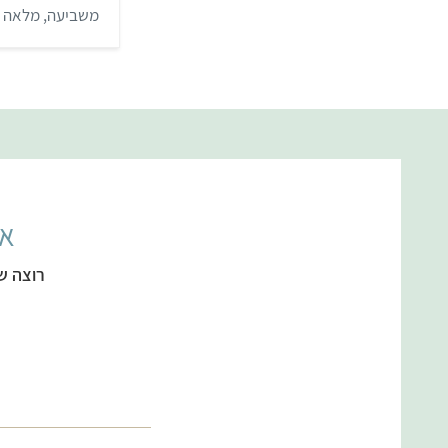
משביעה, מלאה בס
אל
רוצה ש