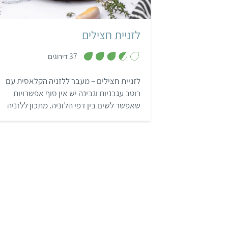
לזניית חצילים
,
37 דירוגים
3
.
6
לזניית חצילים – מעבר ללזניה הקלאסית עם
מ
ת
רוטב עגבניות וגבינה יש אין סוף אפשרויות
ו
ך
שאפשר לשים בין דפי הלזניה. מתכון ללזניה
5
משודרגת עם פרוסות חצילים.