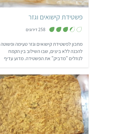
פשטידת קישואים וגזר
,
258 דירוגים
3
.
4
מתכון לפשטידת קישואים וגזר טעימה ופשוטה
מ
ת
להכנה ללא ביצים, שבו השילוב בין הקמח
ו
ך
לנוזלים "מדביק" את הפשטידה. מדוע עדיף
5
ללא ביצים? למען הבריאות שלנו, ולמען
האפרוחים.
קל
שעתיים ו-20 דקות