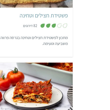
פשטידת חצילים וטחינה
,
82 דירוגים
3
.
1
מתכון לפשטידת חצילים וטחינה בגרסה פרווה
מ
ת
משביעה וטעימה.
ו
ך
5
בינוני
שעה ו-30 דקות
איטלקי