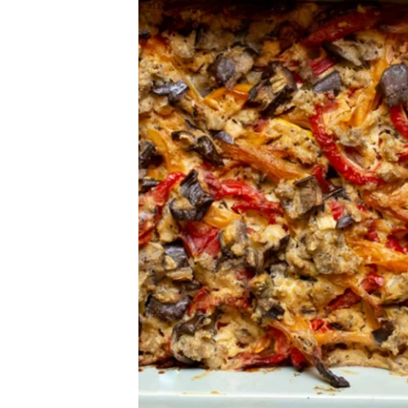
לנו, לדוגמת
פשטידת ברוקולי
,
לזניית תרד
או
פאי רועים טבעוני
מיד אפשר להביא לארוחות משפחתיות, לארח איתם, או להנות
 על טעמים ביתיים ומוכרים.