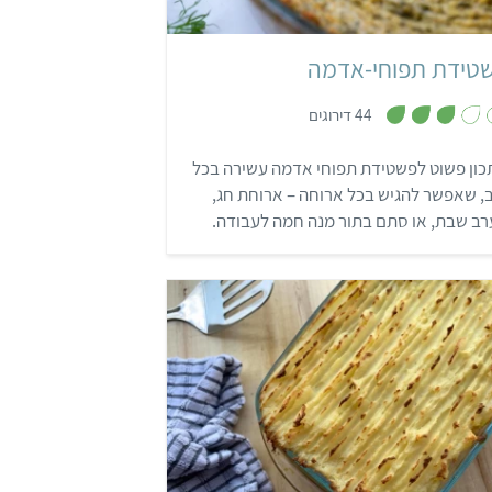
טידת תפוחי-אדמה
,
44 דירוגים
3
.
2
כון פשוט לפשטידת תפוחי אדמה עשירה בכל
מ
ת
, שאפשר להגיש בכל ארוחה – ארוחת חג,
ו
ך
ב שבת, או סתם בתור מנה חמה לעבודה.
5
קל
שעה
4 מנות