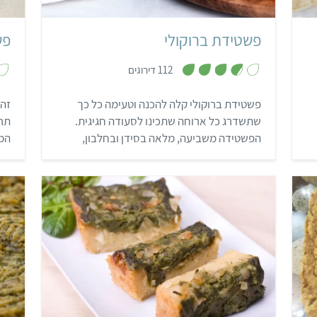
פשטידת ברוקולי
פש
,
112 דירוגים
3
.
7
פשטידת ברוקולי קלה להכנה וטעימה כל כך
זה
מ
ת
שתשדרג כל ארוחה שתכינו לסעודה חגיגית.
תרד
ו
ך
הפשטידה משביעה, מלאה בסידן ובחלבון,
המק
5
ואפילו ילדים עפים עליה! רק נשאר להכין וללקק
פשו
את האצבעות…
שמ
קל
שעה ו-20 דקות