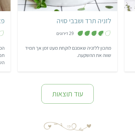
לזניה תרד ושבבי סויה
פא
,
29 דירוגים
3
.
8
מתכון ללזניה שאמנם לוקחת מעט זמן אך תמיד
המ
מ
ת
שווה את ההשקעה.
תפו
ו
ך
השק
5
עוד תוצאות