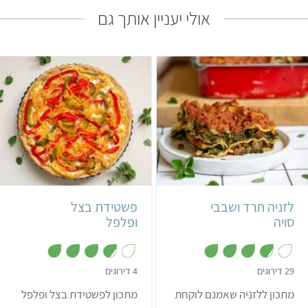
אולי יעניין אותך גם
בינוני
55 דקות
בינוני
איטלקי
לזניה תרד ושבבי
פשטידת בצל
סויה
ופלפל
,
,
29 דירוגים
4 דירוגים
3
3
.
.
מתכון ללזניה שאמנם לוקחת
מתכון לפשטידת בצל ופלפל
8
8