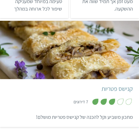
מ
מ
מעט זמן אך תמיד שווה את
טעימה במיוחד שמעניקה
ת
ת
ההשקעה.
שיפור לכל ארוחה במהלך
ו
ו
ך
ך
היום.
5
5
קל
40 דקות
12 חתיכות
קנישס פטריות
,
3
7 דירוגים
.
1
מ
מתכון משביע וקל להכנה של קנישס פטריות מושלם!
ת
ו
ך
5