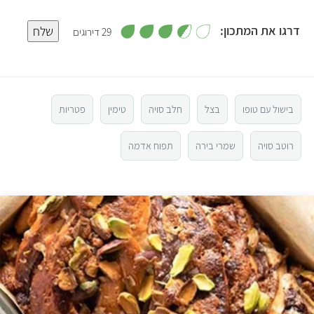
,
דרגו את המתכון:
שלח
29 דירוגים
3
.
5
6
מ
ת
ו
4
ך
5
בישול עם טופו
בצל
חלב סויה
טימין
פטריות
3
רוטב סויה
שמרי בירה
תפוח אדמה
2
1