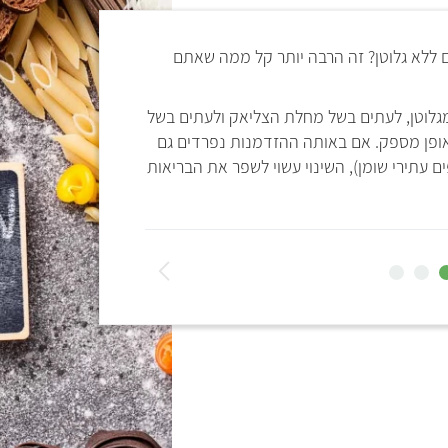
ם ללא גלוטן? זה הרבה יותר קל ממה שאתם
הימנעות מגלוטן אינה צ
מכיל חיטה: קמח, לחם, פ
חטיפים ורטבים כגון רו
גלוטן, לעתים בשל מחלת הצליאק ולעתים בשל
דומה לגלוטן וגדלה בש
באופן מספק. אם באותה ההזדמנות נפרדים גם
הקטניות, הפירות, הירק
ם עתירי שומן), השינוי עשוי לשפר את הבריאות
שאפשר להנות בו מאוכל
ה
ב
א