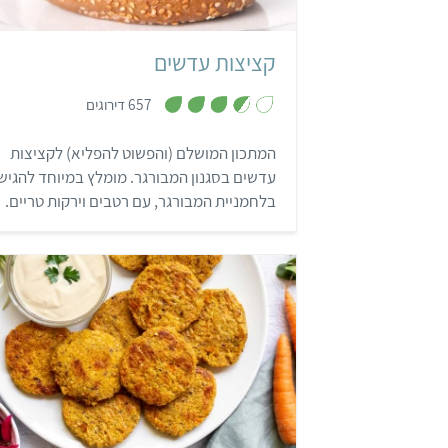
קציצות עדשים
,
657 דירוגים
3
.
6
המתכון המושלם (והפשוט להפליא) לקציצות
מ
ת
עדשים בסגנון המבורגר. מומלץ במיוחד להגיש
ו
ך
בלחמניית המבורגר, עם רטבים וירקות טריים.
5
קל
45 דקות
25 קציצות