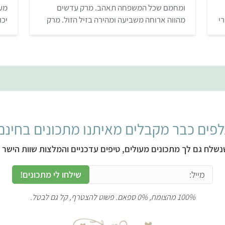
ת
ומחמם שכל המשפחה תאהב. מרק עדשים
מעו
ו
ך
י
מהווה ארוחה משביעה ומהירה בזיל הזול. מרק
יכו
5
מעולה לאנשים הסובלים מכאבי בטן אחרי
האוכל, ולאלו הרוצים לנסות לשלב קטניות
בתפריט שלהם. רוצים עוד מתכונים? הירשמו
חינם לאתגר 22.
פים כבר מקבלים מאיתנו מתכונים בחינם
נשלח גם לך מתכונים מעולים, טיפים עדכניים והמלצות שוות הישר ל
שילחו לי מתכונים!
100% מהצומח, 0% ספאם. פשוט להצטרף, קל גם לבטל.