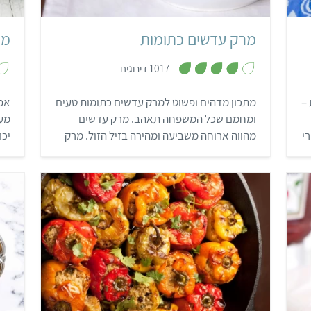
מרק עדשים כתומות
מר
,
1017 דירוגים
3
.
9
–
מתכון מדהים ופשוט למרק עדשים כתומות טעים
אפו
מ
ת
ומחמם שכל המשפחה תאהב. מרק עדשים
מעו
ו
ך
י
מהווה ארוחה משביעה ומהירה בזיל הזול. מרק
יכו
5
מעולה לאנשים הסובלים מכאבי בטן אחרי
האוכל, ולאלו הרוצים לנסות לשלב קטניות
בתפריט שלהם. רוצים עוד מתכונים? הירשמו
חינם לאתגר 22.
בינוני
שעה ו-20 דקות
6 פלפלים ממולאים