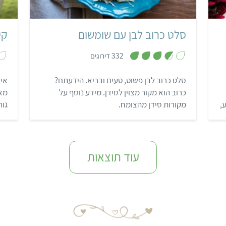
סלט כרוב לבן עם שומשום
קי
,
332 דירוגים
3
.
7
סלט כרוב לבן פשוט, טעים ובריא. הידעתם?
אין
מ
ת
כרוב הוא מקור מצוין לסידן. מידע נוסף על
מאש
ו
ך
,
מקורות סידן מהצומח.
גור
5
לשל
תצ
.
עוד תוצאות