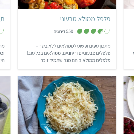
פלפל ממולא טבעוני
תב
,
550 דירוגים
3
.
7
מתכון טעים ופשוט לממולאים ללא בשר –
מתכ
מ
ת
פלפלים צבעוניים וריחניים, ממולאים בכל טוב!
וכמ
ו
ך
פלפלים ממולאים הם מנה שתמיד זוכה
הי
5
למחמאות ומושלמת לאירוח, לארוחות מיוחדות
לדג
או סתם כשמתחשק לגוון.
ברי
קל
15 דקות