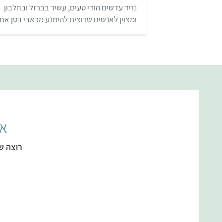
ך
נזיד עדשים הודי טעים, עשיר בברזל ובחלבון
5
ומצוין לאנשים שרוצים להימנע מכאבי בטן אחר
האוכל. תהליך ההכנה פשוט להפליא, וזאת מנה
שמומלצת במיוחד לחובבי אוכל הודי ובכלל…
אל
רוצה ש