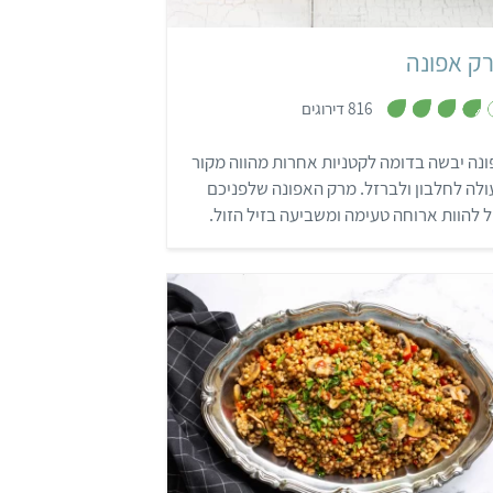
ק אפונה
,
816 דירוגים
3
.
8
נה יבשה בדומה לקטניות אחרות מהווה מקור
מ
ת
לה לחלבון ולברזל. מרק האפונה שלפניכם
ו
ך
ל להוות ארוחה טעימה ומשביעה בזיל הזול.
5
קל
שעה
6-8 מנות