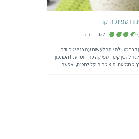
נוח טפיוקה קר
,
332 דירוגים
3
.
6
 דבר מושלם יותר לעשות עם פניני טפיוקה
מ
ת
ר להכין קינוח טפיוקה קריר ומרענן! המתכון
ו
ך
ף מחמאות, הוא מהיר וקל להכנה, ואפשר
5
ב בו טעמים ופירות שונים והתוצאה תמיד
א מעולה!