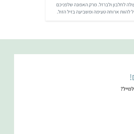
ת
לה לחלבון ולברזל. מרק האפונה שלפניכם
ו
ך
ל להוות ארוחה טעימה ומשביעה בזיל הזול.
5
!
מייל?