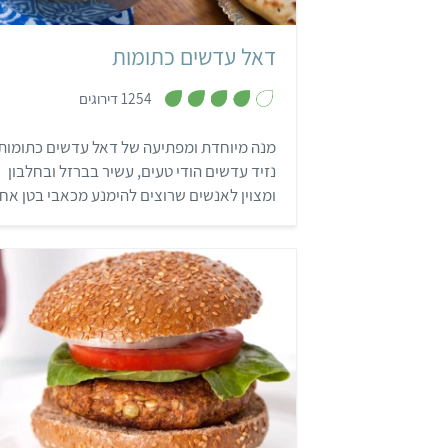
דאל עדשים כתומות
,
1254 דירוגים
4
מ
ת
מנה מיוחדת ומפתיעה של דאל עדשים כתומות 
ו
ך
נזיד עדשים הודי טעים, עשיר בברזל ובחלבון
5
ומצוין לאנשים שרוצים להימנע מכאבי בטן אחר
האוכל. תהליך ההכנה פשוט להפליא, וזאת מנה
שמומלצת במיוחד לחובבי אוכל הודי ובכלל…
קל
3 שעות ו-30 דקות
7 קציצות