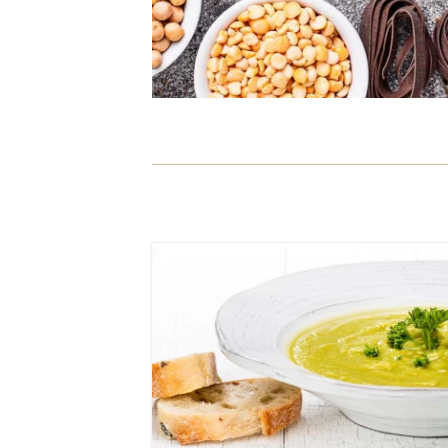
קל
שעה ו-20 דקות
8 מנות