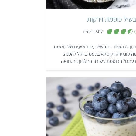
שיל כוסמת וירקות
,
507 דירוגים
3
.
5
ון לכוסמת – תבשיל עשיר וטעים של כוסמת
מ
ת
ה סוגי ירקות, מלא בטעמים וקל להכנה.
ו
ך
דעתם? הכוסמת עשירה בחלבון בהשוואה
5
נים כמו אורז וחיטה. קראו עוד על הקשר בין
אות ותזונה.
קל
30 דקות
8 מנות