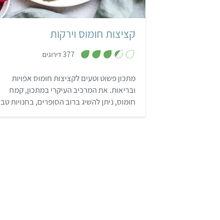
קציצות חומוס וירקות
,
377 דירוגים
3
.
4
מתכון פשוט וטעים לקציצות חומוס אפויות
מ
ת
ובריאות. את המרכיב העיקרי במתכון, קמח
ו
ך
חומוס, ניתן להשיג ברוב הסופרים, בחנויות טבע
5
בשוקי תבלינים או בחנויות המתמחות במזרח
הרחוק. שימוש בקמח מחומוס או עדשים הוא
דרך נפלאה וקלה לשילוב קטניות בתפריט היומי
לקריאה על היתרונות הבריאותיים של קטניות.