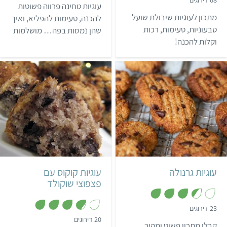
.
עוגיות טחינה פרווה פשוטות
4
7
.
מתכון לעוגיות שיבולת שועל
מ
להכנה, טעימות להפליא, ואיך
2
ת
מ
טבעוניות, טעימות, רכות
שהן נמסות בפה… מושלמות
ו
ת
ך
וקלות להכנה!
ו
לאירוח, לערב עם המשפחה,
5
ך
וגם ביום יום ליד הקפה.
5
קל
25 דקות
קל
13 דקות
10 עוגיות
20 עוגיות
עוגיות גרנולה
עוגיות קוקוס עם
פצפוצי שוקולד
,
23 דירוגים
3
,
20 דירוגים
.
קבלו מתכון פשוט ומהיר
3