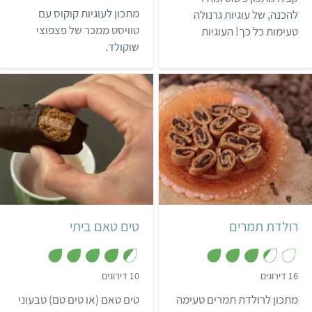
5
.
מ
מתכון לעוגיות קוקוס עם
להכנה, של עוגיות גרנולה
8
ת
מ
טוויסט ממכר של פצפוצי
טעימות כל כך! העוגיות
ו
ת
ך
שוקולד.
מעולות כנשנוש בריא בין
ו
5
ך
הארוחות.
5
קל
35 דקות
בינוני
35 דקות
14 טים טאם
אמריקאי
רולדת תמרים
טים טאם ביתי
,
,
16 דירוגים
10 דירוגים
4
3
.
.
מתכון לרולדת תמרים טעימה
טים טאם (או טים טם) טבעוני
4
4