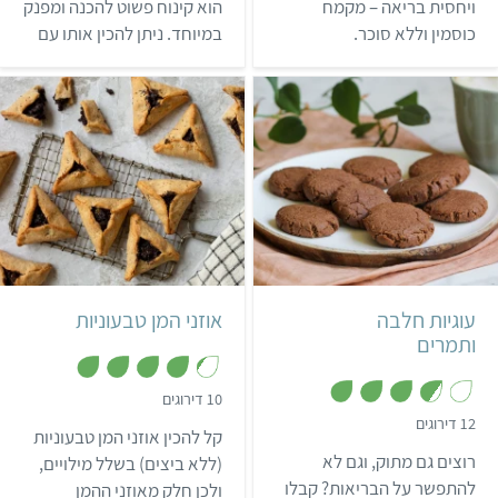
מ
מ
ויחסית בריאה – מקמח
הוא קינוח פשוט להכנה ומפנק
ת
ת
כוסמין וללא סוכר.
במיוחד. ניתן להכין אותו עם
ו
ו
ך
ך
עוגיות ביתיות מלבניות, או
5
5
להשתמש בעוגיות לוטוס
קנויות.
קל
30 דקות
קל
30 דקות
30 אוזני המן
יהודי
עוגיות חלבה
אוזני המן טבעוניות
ותמרים
,
10 דירוגים
4
,
12 דירוגים
.
קל להכין אוזני המן טבעוניות
3
2
.
רוצים גם מתוק, וגם לא
מ
(ללא ביצים) בשלל מילויים,
7
ת
מ
להתפשר על הבריאות? קבלו
ולכן חלק מאוזני ההמן
ו