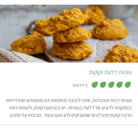
קל
עוגיות דלעת וקוקוס
,
5
2 דירוגים
מ
ת
ו
עוגיות רכות וממכרות, שזכו להרבה מחמאות גם מטועמים שהתייחסו
ך
5
בספקנות לרעיון של דלעת בעוגיות. יש בהן מעט קמח, ולעומת זאת
הרבה קוקוס ותבלינים שמעניקים להן טעם עשיר. מבוסס על מתכון
מהבלוג Versatile Vegetarian Kitchen