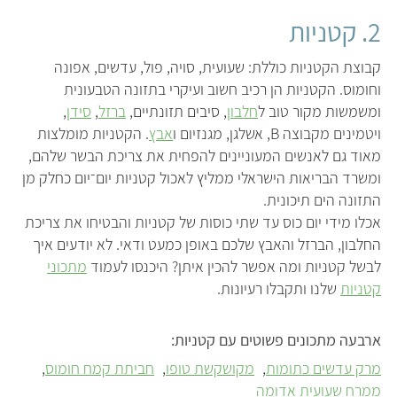
2. קטניות
קבוצת הקטניות כוללת: שעועית, סויה, פול, עדשים, אפונה
וחומוס. הקטניות הן רכיב חשוב ועיקרי בתזונה הטבעונית
ומשמשות מקור טוב ל
חלבון
, סיבים תזונתיים,
ברזל
,
סידן
,
ויטמינים מקבוצה B, אשלגן, מגנזיום ו
אבץ
. הקטניות מומלצות
מאוד גם לאנשים המעוניינים להפחית את צריכת הבשר שלהם,
ומשרד הבריאות הישראלי ממליץ לאכול קטניות יום־יום כחלק מן
התזונה הים תיכונית.
אכלו מידי יום כוס עד שתי כוסות של קטניות והבטיחו את צריכת
החלבון, הברזל והאבץ שלכם באופן כמעט ודאי. לא יודעים איך
לבשל קטניות ומה אפשר להכין איתן? היכנסו לעמוד
מתכוני
קטניות
שלנו ותקבלו רעיונות.
ארבעה מתכונים פשוטים עם קטניות:
מרק עדשים כתומות
מקושקשת טופו
חביתת קמח חומוס
ממרח שעועית אדומה