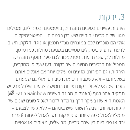
3. ירקות
הירקות עשירים בסיבים תזונתיים, בויטמינים ובמינרלים, ומכילים
מגוון של חומרים ייחודיים שיש רק בצמחים – הפיטוכימיקלים,
אולי הם מוכרים לכם במונחים נוגדי חמצון או נוגדי דלקת. חשוב
לדעת שהפיטוכימיקלים מסייעים במניעת מחלות כמו סרטן,
מחלות לב, סוכרת ועוד. ניסו למכור לכם פעם תוסף תזונה יקר
המכיל את הרכיבים החיוניים שבירקות? דעו שעל פי מחקרים,
הירקות (וגם הפירות) מזינים ומועילים יותר אם אוכלים אותם
בשלמותם – ולא כשמבודדים את רכיביהם. אולי גם שמעתם
בעבר שכדאי לאכול ירקות ופירות בחמישה צבעים ושלכל צבע יש
תפקיד אחר בגוף (באנגלית מכונה השיטה Eat a Rainbow 🌈).
האמת היא שזו בעיקר דרך נחמדה לזכור לאכול סוגים שונים של
ירקות ופירות, ושבשל השוני שיש ביניהם – ללא קשר לצבעם –
מומלץ לאכול כמה שיותר סוגי ירקות. נסו לאכול לפחות 8 מנות
ירק או פרי ביום בין שהם טריים, מבושלים, מאודים או אפויים.