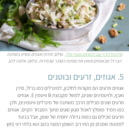
סלט וולדורף עם תפוחים ואגוזי מלך
. שילוב פירות ואגוזים מסייע בספיגת
הברזל שבאגוזים ומאט את ספיגת הסוכר שבפירות. צילום: אלונה להב
5. אגוזים, זרעים ובוטנים
אגוזים וזרעים הם מקורות לחלבון, למינרלים כמו ברזל, סידן
ואבץ, ולויטמינים שונים, למשל מקבוצת B וויטמין E. אגוזים
וזרעים שונים מכילים הרכב משתנה של מינרלים וויטמינים, ולכן
כמו תמיד מומלץ לאכול מגוון סוגים מתוך המבחר הקיים. אגוזים
וזרעים מכילים גם כמות גדולה יחסית של שומן, אבל בניגוד
למזונות שמנים מן החי רוב השומן המצוי בהם הוא בלתי רווי (חוץ