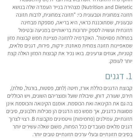
Nutrition and Dietetic) מצהירה בנייר העמדה שלה בנושא
תזונה צמחונית וטבעונית כי: "תזונה צמחונית, לרבות תזונה
טבעונית, שמתוכננת כראוי, היא בריאה, מספקת מבחינה
תזונתית ועשויה לספק יתרונות בריאותיים במניעה ובטיפול
במחלות מסוימות". האקדמיה לתזונה מציינת חמש קבוצות מזון
שמאפיינות תזונה צמחית מאוזנת: ירקות, פירות, דגנים מלאים,
קטניות, אגוזים וגרעינים. בואו נכיר את קבוצות המזון האלה קצת
יותר לעומק.
1. דגנים
קבוצת הדגנים כוללת אורז, חיטה (לחם, פסטות, בורגול, סולת),
תירס, שעורה, דוחן, שיבולת שועל ומוצריהם השונים, ויש הכוללים
בה גם את הקינואה ואת הכוסמת. אומנם הקינואה והכוסמת אינן
מסווגות כדגנים, אך ממש כמו הדגנים הן מכילות חלבונים, סיבים
תזונתיים, עמילנים (פחמימות) וויטמינים מקבוצת B. רצוי לצרוך
דגנים מלאים מעובדים ככל הפחות, משום שאלה עשירים יותר
בסיבים תזונתיים ובעלי ערכים תזונתיים טובים יותר.