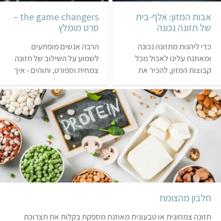
אבות המזון: אלף-בית
the game changers –
של תזונה נכונה
סרט מומלץ
כדי ליהנות מתזונה נכונה
הרבה אנשים מופתעים
ומאוזנת עלינו לאכול מכל
לשמוע על השילוב של תזונה
קבוצות המזון, להכיר את
צמחית וספורט, ותוהים - איך
הרכיבים הנחוצים לבריאותנו
אפשר להיות ספורטאי מבלי
ולדעת מאילו מאכלים
לאכול מהחי? מתברר
להשיגם. יש לשאוף לכלול
שאפשר, ואפילו רצוי! קבלו
בתפריט את כל רכיבי המזון
המלצה לסרט שישנה את כל
החיוניים לגופנו: חלבונים,
מה שחשבתם על תזונת
פחמימות, שומנים, ויטמינים
ספורט ותזונה בכלל.
ומינרלים.
חלבון מהצומח
תזונה צמחונית או טבעונית מאוזנת מספקת בקלות את תצרוכת