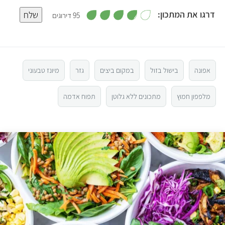
,
דרגו את המתכון:
שלח
95 דירוגים
3
.
5
8
מ
ת
ו
4
ך
5
אפונה
בישול בזול
במקום ביצים
גזר
מיונז טבעוני
3
מלפפון חמוץ
מתכונים ללא גלוטן
תפוח אדמה
2
1