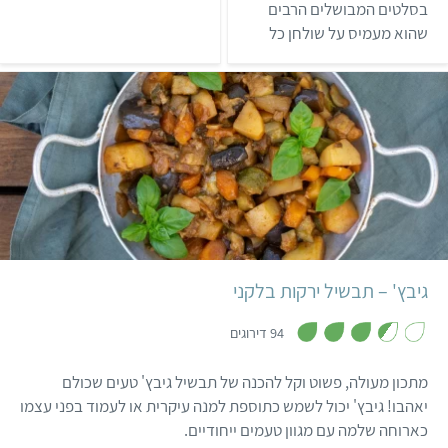
ך
מ
בסלטים המבושלים הרבים
5
ת
שהוא מעמיס על שולחן כל
ו
ך
סעודה. על שולחן ארוחות
5
הפסח המרוקאי ניתן
בדרך-כלל למצוא סלט
מבושל אופייני לעונת האביב:
סלט עלי סלק (עלי מנגולד)
טעים להפליא. היום, אפשר
למצוא בישראל לאורך כל
קל
שעה ו-20 דקות
4 מנות
בלקני
השנה עלי מנגולד בסופרים,
כך שאצל רבים, סלט עלי סלק
הפך למנה קבועה בכל ארוחה
גיבץ' – תבשיל ירקות בלקני
…
,
3
94 דירוגים
.
5
מ
מתכון מעולה, פשוט וקל להכנה של תבשיל גיבץ' טעים שכולם
ת
ו
יאהבו! גיבץ' יכול לשמש כתוספת למנה עיקרית או לעמוד בפני עצמו
ך
כארוחה שלמה עם מגוון טעמים ייחודיים.
5