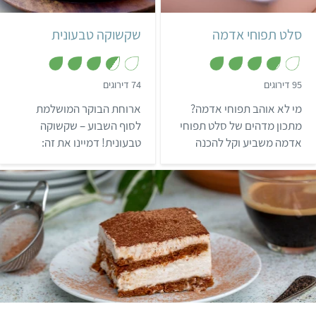
4 מנות
גרמני
ישראלי
סלט תפוחי אדמה
שקשוקה טבעונית
,
,
95 דירוגים
74 דירוגים
3
3
.
.
מי לא אוהב תפוחי אדמה?
ארוחת הבוקר המושלמת
6
8
מ
מ
מתכון מדהים של סלט תפוחי
לסוף השבוע – שקשוקה
ת
ת
אדמה משביע וקל להכנה
טבעונית! דמיינו את זה:
ו
ו
ך
ך
שישדרג לכם כל ארוחה!
שקשוקה טבעונית עם ענני
5
5
עדשים כתומות, שצפים
ברוגע על רוטב עגבניות עשיר
בטעמים. השקשוקה הזו היא
מנה מפנקת במיוחד.
קל
8 מנות
איטלקי