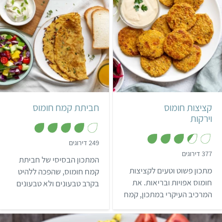
קל
45 דקות
קל
15 דקות
25 קציצות
2 מנות
קציצות חומוס
חביתת קמח חומוס
וירקות
,
249 דירוגים
3
,
377 דירוגים
.
המתכון הבסיסי של חביתת
3
9
.
מתכון פשוט וטעים לקציצות
מ
קמח חומוס, שהפכה ללהיט
4
ת
מ
חומוס אפויות ובריאות. את
בקרב טבעונים ולא טבעונים
ו
ת
ך
המרכיב העיקרי במתכון, קמח
ו
(החביתה אף מוגשת לארוחת
5
ך
חומוס, ניתן להשיג ברוב
בוקר בבתי קפה רבים). אם
5
הסופרים, בחנויות טבע,
אתם לא אוהבים קמח חומוס,