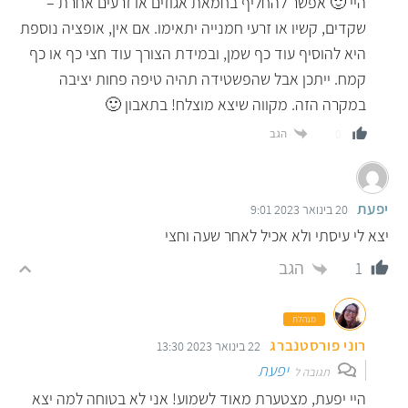
היי 🙂 אפשר להחליף בחמאת אגוזים או זרעים אחרת –
שקדים, קשיו או זרעי חמנייה יתאימו. אם אין, אופציה נוספת
היא להוסיף עוד כף שמן, ובמידת הצורך עוד חצי כף או כף
קמח. ייתכן אבל שהפשטידה תהיה טיפה פחות יציבה
במקרה הזה. מקווה שיצא מוצלח! בתאבון 🙂
הגב
0
יפעת
20 בינואר 2023 9:01
יצא לי עיסתי ולא אכיל לאחר שעה וחצי
הגב
1
מנהלת
רוני פורסטנברג
22 בינואר 2023 13:30
יפעת
תגובה ל
היי יפעת, מצטערת מאוד לשמוע! אני לא בטוחה למה יצא