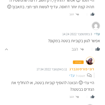
היי תומר 🙂 אפשר להחליף, רק חשוב לדעת שהפשטידה
תהיה קצת יותר דחוסה. עדיף לעשות חצי חצי. בתאבון! 🙂
הגב
0
עדי
3 בספטמבר 2022 14:24
אפשר לגוון בקוביות בטטה במקום?
הגב
0
מנהלת
רוני פורסטנברג
11 באוקטובר 2022 17:34
עדי
תגובה ל
היי עדי 🙂 הכוונה להוסיף קוביות בטטה, או להחליף את
הגזרים בבטטה?
הגב
0