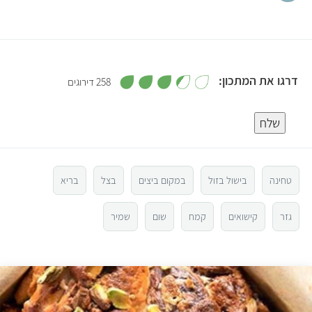
,
דרגו את המתכון:
258 דירוגים
3
.
5
4
מ
שלח
ת
ו
4
ך
5
3
טחינה
בישול בזול
במקום ביצים
בצל
בריא
2
גזר
קישואים
קמח
שום
שמיר
1