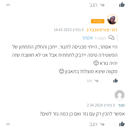
הגב
0
מנהלת
רוני פורסטנברג
3 במרץ 2023 14:43
אסתר
תגובה ל
היי אסתר, הייתי מכניסה לתנור. ייתכן והחלק התחתון של
הפשטידה טיפה יידבק לתחתית אבל אני לא חושבת שזה
יהיה נורא 🙂
מקווה שיצא מוצלח! בתאבון 🙂
הגב
0
מור
3 במרץ 2024 2:34
אפשר להכין רק עם גזר ואם כן כמה גזר לשים?
הגב
0