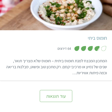
והצעות גיוון.
קל
10 דקות
2-3 מנות
ישראלי, ים תיכוני
חומוס ביתי
,
3
64 דירוגים
.
8
מ
המתכון המנצח למנת חומוס ביתית – חומוס שלא מצריך תואר,
ת
ו
שנים של נסיון או מרכיבי קסם. רק מתכון טוב ופשוט, סבלנות בריאה
ך
וכמה פיתות אוויריות…
5
עוד תוצאות