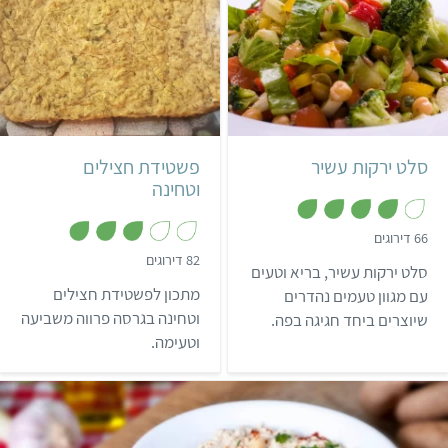
את הארוחות.
הרשמו בחינם לאתגר 22.
קל
15 דקות
קל
שעתיים ו-20 דקות
6 מנות
סלט ירקות עשיר
פשטידת חצילים
וטחינה
,
66 דירוגים
4
,
82 דירוגים
מ
סלט ירקות עשיר, בריא וטעים
3
ת
.
ו
מתכון לפשטידת חצילים
עם מגוון טעמים נהדרים
1
ך
מ
וטחינה בגרסה פרווה משביעה
שיוצרים ביחד חגיגה בפה.
5
ת
וטעימה.
אפשר ורצוי להתייחס לסלט
ו
ך
כמו ארוחה בפני עצמה ולא
5
כעוד תוספת. המתכון שכאן
הוא רק דוגמא אחת לסלט
ירקות, ובסופו אפשרויות