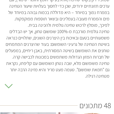
ערכים תזונתיים ירודים, שכן כדי לחסוך בעלויות שיעור הטחינה
בממרח נמוך במיוחד – היא מדוללת בכמות גבוהה במיוחד של
מים והממרח מעובה בעמלינים ובשאר תוספות מפוקפקות.
לפיכך, מומלץ לרכוש טחינה גולמית ולהכינה בבית.
טחינה גולמית מורכבת מ-100% שומשום טחון, אך יש הבדלים
משמעותיים בטעם ובאיכות בין היצרנים השונים, שתלויים כנראה
בשיטת הטחינה של גרעיני השומשום: בעוד שהיצרנים המתמחים
טוחנים את השומשום בשיטה המסורתית, באבן ריחיים, במפעלים
של חברות המזון הגדולות משתמשים במכונות לכבישה קרה.
טחינה משומשום מלא, שבה נטחן השומשום עם קליפתו, נקראת
גם "חמאת שומשום". טעמה מעט מריר והיא מזינה הרבה יותר
מטחינה רגילה.
ערכים תזונתיים
מבחינה תזונתית, אין ספק שעדיף להשתמש בטחינה משומשום
מלא בשל ערכיה התזונתיים המדהימים. מעבר לשיעור גבוה של
48 מתכונים
סיבים התזונתיים, החיוניים לתהליך העיכול ונמצאים רק בזרעים
שלא קולפו, היא מכילה שיעור גבוה במיוחד של מינרלים. בעוד