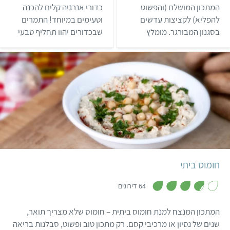
.
.
המתכון המושלם (והפשוט
כדורי אנרגיה קלים להכנה
7
6
מ
מ
להפליא) לקציצות עדשים
וטעימים במיוחד! התמרים
ת
ת
בסגנון המבורגר. מומלץ
שבכדורים יהוו תחליף טבעי
ו
ו
ך
ך
במיוחד להגיש בלחמניית
לסוכר, ובגלל הסיבים
5
5
המבורגר, עם רטבים וירקות
התזונתיים שהם מכילים, הם
טריים.
לא נוטים לגרום לעלייה
ברמות הסוכר בדם. אכילת 2-
3 כדורי אנרגיה יכולה להוות
ארוחת ביניים טעימה ומהנה
ויכולה להתאים גם לחולי
קל
10 דקות
2-3 מנות
ישראלי, ים תיכוני
סוכרת (כמובן מומלץ
להתייעץ עם הדיאטנית
בהתאם למצבכם הרפואי
חומוס ביתי
הא…
,
3
64 דירוגים
.
8
מ
המתכון המנצח למנת חומוס ביתית – חומוס שלא מצריך תואר,
ת
ו
שנים של נסיון או מרכיבי קסם. רק מתכון טוב ופשוט, סבלנות בריאה
ך