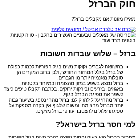
חוק הברזל
מאילו מזונות אנו מקבלים ברזל?
כרם אביטל
/
תזונאית קלינית
ברזל – שלוש עובדות חשובות
בהשוואה לגברים זקוקות נשים בגיל הפוריות לכמות כפולה
של ברזל בגלל המחזור החודשי, ולכן ברוב המקרים הן
סובלות מאנמיה יותר מן הגברים.
ברזל נמצא בשפע במזון מהצומח ובמיוחד בקטניות,
באגוזים, בזרעים ובירקות ירוקים. בכתבה תקבלו טיפים כיצד
לשפר את ספיגת הברזל בגוף.
ברזל מהחי עלול להזיק לנו: ברזל מהחי נספג בשיעור גבוה
יותר מברזל מהצומח, ומשום שלגוף אין בקרה מספקת על
ספיגתו עלולים להצטבר עודפי ברזל מזיקים.
למי חסר ברזל בישראל?
מחסור בברזל הוא בעיה יחסית נפוצה בקרב נשים בגיל הפוריות,