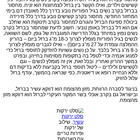
קשישים וילדים, ואילו הקשר בין ברזל לצמחונות הוא זניח. מחסור
בברזל בקרב נשים בגיל הפוריות נובע בדרך כלל מאובדן דם בימי
המחזור החודשי, מחסור בקרב קשישים נובע בדרך כלל מירידה
ביכולת ספיגת הברזל והגורם למחסור בקרב תינוקות הוא שחלב
אם הוא דל בברזל באופן טבעי. חשוב לדעת שמחסור בברזל בקרב
נשים נפוץ במיוחד בגלל הדרישה המוגברת של גופן. לשם השוואה,
לנשים בגיל הפוריות מומלץ לצרוך כ-18 מ"ג ברזל ביום – בהריון
ההמלצה עומדת על 27 מ"ג ביום(!) – ואילו לגברים מומלץ לצרוך
כ-8 מ"ג ברזל בלבד. על כן נשים עשויות להזדקק לתוספי ברזל כדי
למנוע אנמיה וכדי לטפל בה בתקופות מסוימות בחייהן, ובפרט
במשך ההריון ואחריו. ובכל זאת, אין זה מומלץ לנשים – וגם
לקשישים ולילדים – ליטול תוספי ברזל בקביעות ללא בדיקות דם
וללא הנחיית רופא או דיאטנית. כפי שנראה בהמשך, עודף ברזל
עלול להזיק.
בניגוד לסברה הרווחת, מזון מהצומח הוא דווקא עשיר בברזל,
ובישראל גם בקרב אוכלי בשר המקור העיקרי לברזל הוא דווקא מזון
מהצומח.
סלט ירקות
עשיר
. שילוב
של ירקות
ופירות טריים
עם הארוחות