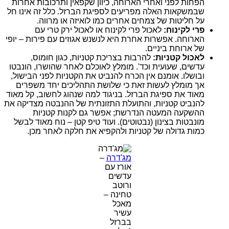
הפחות לפני ואחרי הארוחה, כיוון שקפאין ותרכובות אחרות
שבמשקאות האלה מפריעים לספיגת הברזל. כלל זה אינו חל
על חליטות של צמחים אחרים כמו לואיזה או מרווה.
פרי לקינוח:
לאכול פרי לקינוח או לאכול ירק טרי עם
הארוחה. אפשרות אחרת היא לנשנש אגוזים עם פירות – יופי
של ארוחת ביניים.
לאכול קטניות:
להרבות בצריכת קטניות, כגון חומוס,
עדשים, שעועית וכד'. מומלץ לאוכלם לאחר שהושרו, הונבטו
ובושלו. אומנם אין הכרח להנביט את הקטניות לפני הבישול,
אך מומלץ לעשות זאת כי שלושת התהליכים יחד משפרים
מאוד את ספיגת הברזל. בניגוד למה שנהוג לחשוב, קל מאוד
להנביט קטניות, והתועלת התזונתית של ההנבטה מצדיקה את
ההשקעה המעטה הנדרשת; אפשר גם לקנות קטניות
מונבטות בצינון (נבטוטים). ועוד טיפ קטן – נוח מאוד לבשל
כמות גדולה של קטניות ולהקפיא את חלקה לאחר מכן.
מג'דרה
–
אורז עם
עדשים
ורוטב
טחינה –
מאכל
עשיר
בברזל