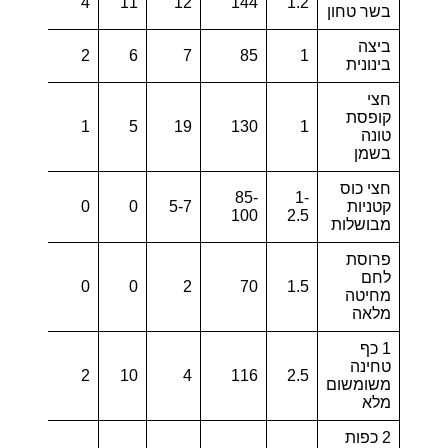
0
4
11
12
144
1.2
בשר טחון
ביצה
0
2
6
7
85
1
בינונית
חצי
קופסת
0
1
5
19
130
1
טונה
בשמן
חצי כוס
85-
1-
קטניות
5-7
0
0
3-6
100
2.5
מבושלות
פרוסת
לחם
2.7
0
0
2
70
1.5
מחיטה
מלאה
1 כף
טחינה
0.8
2
10
4
116
2.5
משומשום
מלא
2 כפות