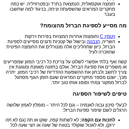
חומצה אוקסאלית, הנמצאת בתרד ובפטרוזיליה. יש כמה
מחקרים המראים שהשפעתה זניחה, בניגוד למה שחשבו
בעבר
מה מסייע לספיגת הברזל מהצומח?
ויטמין C
וחומצות אחרות המצויות בפירות וירקות
השריה,
הנבטה
ובישול של קטניות ודגנים מסייעים לספיגת
הברזל, כיוון שתהליכים אלה מנטרלים את החומצה הפיטית
שהוזכרה לעיל
קשה ואף בלתי אפשרי לשלוט על צריכת כל רכיבי המזון שמפריעים
או משפרים את ספיגת הברזל. אולם בתזונה מאוזנת ומגוונת אין
צורך לחשב ולבחון את ההשפעות ההדדיות של רכיבי המזון. יתרה
מכך, ישנם מספר מחקרים המראים שעם הזמן הגוף מסתגל
לברזל ממקור צמחי וסופג אותו טוב יותר.
טיפים לשיפור הספיגה
לבעלי סיכון גבוה לאנמיה – וגם לכל היתר – מומלץ לאמץ שלושה
הרגלים לשם שיפור ספיגת הברזל:
לחכות עם הקפה:
לא לשתות קפה, שוקו או תה (גם לא תה
ירוק), ולא לאכול שוקולד בטווח של שעה או חצי שעה לכל