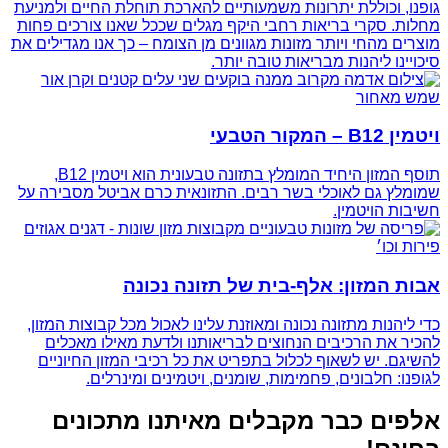
גופנו, וכוללת יתרונות משמעותיים להארכת תוחלת החיים ולמניעת
מחלות. סקרי בריאות רחבי היקף מגלים שככל שאנו צורכים פחות
מוצרים מהחי ויותר מזונות מגוונים מן הצומח – כך אנו מגדילים את
סיכויינו ליהנות מבריאות טובה יותר.
ויטמין B12 – המקור הטבעי
תוסף המזון היחיד המומלץ בתזונה טבעונית הוא ויטמין B12,
שמומלץ גם לאוכלי בשר רבים. התזונאית כרם אביטל מסבירה על
חשיבות הויטמין.
אבות המזון: אלף-בית של תזונה נכונה
כדי ליהנות מתזונה נכונה ומאוזנת עלינו לאכול מכל קבוצות המזון,
להכיר את הרכיבים הנחוצים לבריאותנו ולדעת מאילו מאכלים
להשיגם. יש לשאוף לכלול בתפריט את כל רכיבי המזון החיוניים
לגופנו: חלבונים, פחמימות, שומנים, ויטמינים ומינרלים.
אלפים כבר מקבלים מאיתנו מתכונים