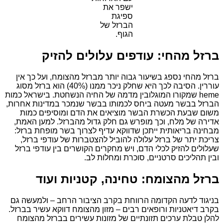
ישפר את
ספיגת
הברזל של
הגוף.
ברזל מהחי: עודפים עלולים להזיק
ברזל מהחי נספג בשיעור גבוה יותר מברזל מהצומח, ועל כך אין
עוררין. הסיבה לכך היא שחלק ניכר ממנו (40%) הוא ברזל מסוג
heme שמקורו המוגלובין מדמה של החיה הנשחטת. בישראל כמות
הברזל בבשר מעטה ביחס לכמותו בבשר שנמכר במדינות אחרות,
משום שבעת הכשרת הבשר מוציאים את הדם ומוסיפים כמות
אדירה של מלח, וכך מופרש גם חלק גדול מהברזל. למען האמת,
מבחינה בריאותית ייתכן שדווקא עדיף לצרוך בשר מופחת ברזל:
צריכת יתר של ברזל עלולה להוביל להצטברות של עודפי ברזל,
שעלולים להזיק לכלי הדם, ויש מחקרים הקושרים בין עודפי ברזל
ובין תהליכים סרטניים, סוכרת ומחלות לב.
ברזל מהצומח: טחינה, קטניות ועוד
בניגוד לדעה הקדומה הרווחת בקרב הציבור הרחב – ולמעשה גם
בקרב דיאטניות ורופאים רבים – מזון מהצומח דווקא עשיר בברזל.
להלן טבלת ערכים תזונתיים של מזונות עשירים בברזל מהצומח