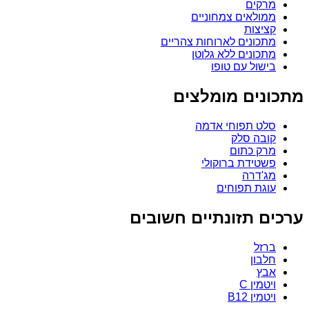
מרקים
ממולאים צמחוניים
קציצות
מתכונים לארוחות צהריים
מתכונים ללא גלוטן
בישול עם טופו
מתכונים מומלצים
סלט תפוחי אדמה
קובה סלק
מרק כתום
פשטידת ברוקולי
מג'דרה
עוגת תפוחים
ערכים תזונתיים חשובים
ברזל
חלבון
אבץ
ויטמין C
ויטמין B12