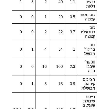
גרעיני
1.1
40
2
3
1
0.3
דלעת
כוס חסה
1.7
0
0
1
20
0.5
קצוצה
כוס
פטרוזיליה
3.7
22
2
0
0
2
קצוצה
כוס
ברוקולי
1
54
4
1
0
5.1
מבושל
30 גר׳
שבבי
2.3
100
16
0
0
5.4
סויה
חצי כוס
קינואה
0.9
73
3
1
0
1.4
מבושלת
דייסת
שיבולת
שועל: 3