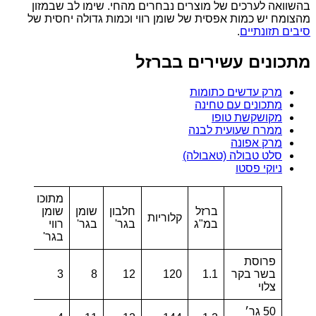
בהשוואה לערכים של מוצרים נבחרים מהחי. שימו לב שבמזון
מהצומח יש כמות אפסית של שומן רווי וכמות גדולה יחסית של
סיבים תזונתיים
.
מתכונים עשירים בברזל
מרק עדשים כתומות
מתכונים עם טחינה
מקושקשת טופו
ממרח שעועית לבנה
מרק אפונה
סלט טבולה (טאבולה)
ניוקי פסטו
מתוכו
סיבים
ברזל
חלבון
שומן
שומן
קלוריות
תזונת
במ"ג
בגר'
בגר'
רווי
בגר'
בגר'
פרוסת
בשר בקר
1.1
120
12
8
3
0
צלוי
50 גר׳