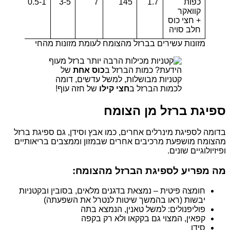
כפות
1.7
145
7
3-5
0.5-1
2
קוואקר
+ חצי כוס
חלב סויה
מזונות עשירים בברזל מהצומח לעומת מזונות מהחי
הידעת? כמות הברזל ב
כוס אחת
של
קטניות מבושלות, למשל עדשים, דומה
לכמות הברזל ב
חצי קילו
של חזה עוף!
ספיגת ברזל מן הצומח
בדומה לספיגת מינרלים אחרים, כמו אבץ וסידן, גם ספיגת ברזל
מהצומח מושפעת מרכיבים אחרים שבמזון וממצבים בריאותיים
ופיזיולוגיים שונים.
מה מפריע לספיגת הברזל מהצומח:
חומצה פיטית – נמצאת בדגנים מלאים, בסובין ובקטניות
יבשות (ראו בהמשך שיטות לנטרל את השפעתה)
פוליפנולים: למשל טאנין, הנמצא בתה
קפאין, המצוי גם בקקאו ולא רק בקפה
סידן