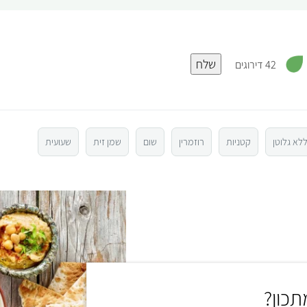
,
שלח
3
42 דירוגים
.
1
מ
ת
ו
ך
5
לא גלוטן
קטניות
רוזמרין
שום
שמן זית
שעועית
כון?