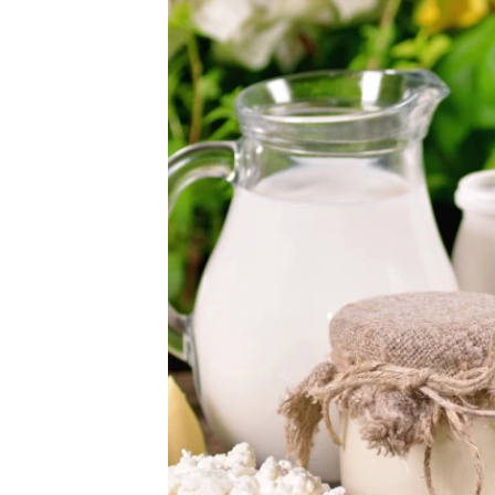
לב כבר כאן, וכולנו נהנים ממנה
שוק תחליפי החלב הציג צמיחה מדהימה בשנים האחרונות: עלייה של 60% משנת
שנת 2021! לעומת זאת, העליות במכירת מוצרי חלב היו קטנות מאוד. ואפילו
נת 2019 ש"
הסויה הצילה את שוק החלב מצניחה
". גם
ת תחליפי החלב ימשיכו לעלות.
באריזות הליטר הם התחליפים הכי נמכרים, עם מחזור מכירות
 מיליון שקלים בשנה! וזו הסיבה לשפע המשקאות העצום, שכולל גם
ים לקפה, שמייצרים קצף מוצלח גם במכונת קפה ביתית.
שבעבר התמחו במוצרי חלב, הבינו לאן נושבת הרוח, ומשקיעות
 ובפיתוח תחליפי חלב. אנחנו, הצרכניות והצרכנים, מרוויחים
פעם הראשונה, ממבחר גדול וזמין. בפעם השנייה, מהתחרות
למבצעים ולהורדות מחירים.