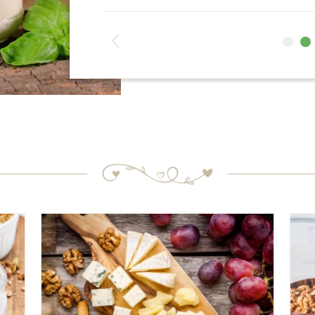
ה
ב
א