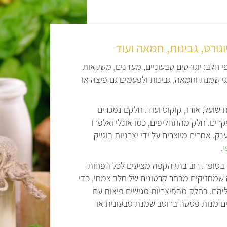
ורט, גבינות, חמאה ועוד
מהפכת תחליפי הח
י חלב: יוגורטים טבעוניים, מעדנים, משקאות
וגי שמנת וחמאה, גבינות ולפעמים גם פיצה או
2016 ל
באתר כלכליסט קבעו כבר בש
התחזיות צופות שמכירו
ת שועל, אורז, קוקוס ועוד. חלקם נמכרים
יקרים. חלק מהתחליפים, כמו אונלי ואלפרו
משקאות החלב הצמחי
ק. אחרים מיוצרים על ידי יצרניות בוטיק
של מעל 300
י
.
משקאות בריסטה ייעודי
בסופר. רוב בתי הקפה מציעים לכל הפחות
גם חברות כמו תנובה, 
פה שמחזיקים מבחר קרטונים של חלב צמחי, כדי
סכומים מרשימים בשיווק
ליהם. בחלק מהפיצריות מגישים פיצות עם
מהמצב הזה פעמיים: ב
ים מנות פסטה ברוטב שמנת טבעונית או
בין הרשתות, שמובילה 