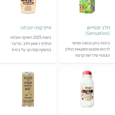
(טיב טעם, יינות ביתן,
שופרסל וכו') ובחנויות טבע.
חלב סנסיישן
אייס קפה יטבתה
(Sensation)
בשנת 2025 השיקה יטבתה
ביינות ביתן ובמגה אפשר
תחליף ראשון חלב. מדובר
לרכוש ממגוון משקאות החלב
במשקה קפה קר על בסיס
הצמחי של רשת קרפור
שיבולת שועל שנמכר
הצרפתית. בדף זה יוצגו מוצרי
ברשתות השיווק השונות.
הסדרה סנסיישן, אבל כדאי
לדעת שלקרפור יש גם סדרה
אורגנית בשם ביו.