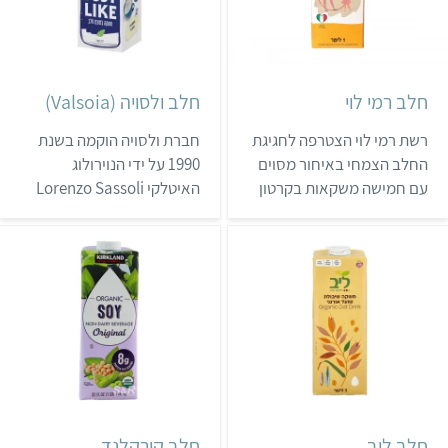
שמוכרות את מוצרי כרם לפי
אזורים.
חלב רמי לוי
חלב ולסויה (Valsoia)
רשת רמי לוי הצטרפה לחגיגת
חברת ולסויה הוקמה בשנת
החלב הצמחי באיחור מסוים
1990 על ידי הנוירולוג
עם חמישה משקאות בקרטון
האיטלקי Lorenzo Sassoli
משפחתי, שרובם ללא תוספת
de Bianchi. החברה היא
סוכר. המוצרים נמכרים
טבעונית ופועלת בהתאם
בחנויות הרשת ובאתר
לתפיסה האיטלקית המקובלת
האינטרנט שלה, ומחיריהם
שמשלבת בין הנאות החיים,
זולים יחסית.
חדשנות, איכות ויצירתיות.
ולסויה מציעה מגוון מאכלים
רחב ומוצריה נמכרים
במדינות רבות ברחבי העולם.
ביולי 2024 החלו להגיע
לישראל החלבים הצמחיים
חלב ליב
חלב קירקלנד