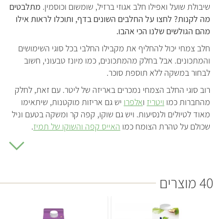
שיבולת שועל ואפילו חלב אגוזי ברזיל, שומשום וכוסמין.
מתלבטים
מה לקנות? לחצו על החלבים השונים בדף, ותוכלו לראות אילו
מהם הגולשים שלנו הכי אהבו.
חלב צמחי יכול להחליף את מקבילו החלבי בכל סוגי השימושים
והמתכונים. אבל בחלק מהמתכונים, כמו מיונז טבעוני, חשוב
לבחור במשקה ללא תוספת סוכר.
רוב סוגי החלב הצמחי נמכרים באריזה של ליטר. עם זאת, לחלק
מהחברות כמו
ויטריז
ו
אלפרו
יש גם אריזות מוקטנות, שיתאימו
מאוד לטיולים ולנסיעות. ויש גם שוקו, קפה קר ומשקה בטעם וניל
שכולם על טהרת הצומח כמו
האייס קפה והשוקו של תמיז
.
מותגים רבים השיקו גם סדרות בריסטה עם משקאות חלב צמחי
ייעודיים להקצפה עבור מכורי הקפה שבינינו. אבל ישנם בשוק
מוצרים רבים נוספים שיתאימו להקצפה. מספיק לחפש חלב
40 מוצרים
צמחי עשיר בחלבון עם אחוזי שומן גבוהים יחסית (בדרך כלל חלב
שקדים או סויה יתאימו למשימה וחלב אורז – לא).
לפעמים לוקח זמן למצוא חלב צמחי שטעים לך. הטעם של
חלב