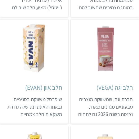
במותג מצהירים שחשוב להם
ו'ויטסי') מציע חלב שיבולת
שהמוצרים יהיו גם בריאים
שועל צמחי טעים במיוחד.
וידידותיים לסביבה, לבני
מוצרי המותג נמכרים בעיקר
אדם ולבעלי חיים. הייצור
בשופרסל ובבתי טבע.
מתבצע בסביבה נטולת
לקטוז, ולכן המוצרים
מתאימים גם לאלרגים
ללקטוז. ארבעה ממשקאות
החלב הצמחי של המותג כבר
נמכרים בקשת טעמים.
חלב וגה (VEGA)
חלב אוון (EVAN)
חברת וגה, שמשווקת מוצרים
שופרסל משווקת בסניפים
טבעוניים מגוונים מאוד,
ובאתר האינטרנט שלה סדרת
נכנסה בשנת 2026 גם לתחום
משקאות חלב צמחיים
החלב הצמחי. החברה מציעה
ייעודיים לקפה (בריסטה)
מספר סוגים של חלב צמחי
תוצרת ספרד. המוצרים
בריסטה שמיועדים להקצפה
נמכרים כמקובל באריזה של