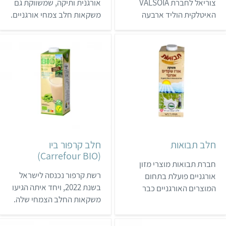
צוריאל לחברת VALSOIA
אורגנית ותיקה, שמשווקת גם
האיטלקית הוליד ארבעה
משקאות חלב צמחי אורגניים.
משקאות חלב צמחי על בסיס
רוב המשקאות הם ללא
סויה או שקדים. כל המשקאות
תוספת סוכר, ויש גם משקאות
בסדרה פותחו בהתאמה
רבים בלי גלוטן.
לטעם הישראלי, והם
מועשרים בסידן ובוויטמינים.
משקאות הסויה מיוצרים
מפולים מלאים, שלא עברו
הנדסה גנטית.
חלב תבואות
חלב קרפור ביו
(Carrefour BIO)
חברת תבואות מוצרי מזון
רשת קרפור נכנסה לישראל
אורגניים פועלת בתחום
בשנת 2022, ויחד איתה הגיעו
המוצרים האורגניים כבר
משקאות החלב הצמחי שלה.
משנת 2007. לתבואות יש
בדף זה נציג את סדרת ביו של
מבחר מוצרים טבעוניים, כמו
הרשת, שכוללת מוצרים
חמאות אגוזים ואפילו