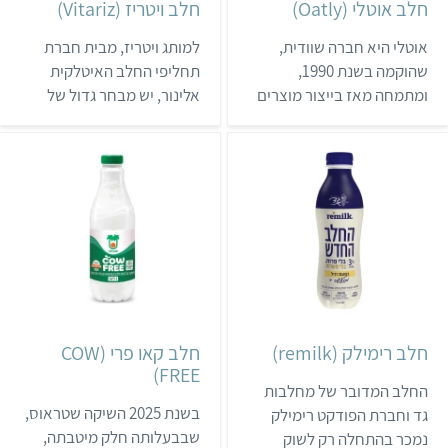
חלב אוטלי (Oatly)
חלב ויטריז (Vitariz)
אוטלי היא חברה שוודית,
למותג ויטריז, מבית חברת
שהוקמה בשנת 1990,
תחליפי החלב האיטלקית
ומתמחה מאז בייצור מוצרים
אלינור, יש מבחר גדול של
טבעוניים משיבולת שועל.
מוצרי מזון טבעוניים כולל
החברה מצליחה מאוד
מעדנים ושמנת צמחית. רוב
באירופה, והצליחה להיכנס
המוצרים של ויטריז מבוססים
אפילו לרשת סטארבקס
על אורז, וניתן לרכוש אותם
האמריקאית. בישראל נמכרים
בחנויות טבע וברשתות כמו
ארבעה מהמשקאות של
רמי לוי, שופרסל ויינות ביתן.
אוטלי: חלב בריסטה (מיועד
לויטריז יש ארבעה משקאות
להקצפה), חלב אורגני, חלב
צמחיים על בסיס אורז
בתוספת סידן וויטמינים וחלב
ומשקה אחד משיבולת שועל.
בטעם שוקולד. את המשקאות
חלק מהמשקאות ניתן לרכוש
חלב רימילק (remilk)
חלב קאו פרי (COW
של החברה אפשר לקנות
גם באריזה אישית של 200
FREE)
בבתי טבע וברשתות
מ"ל.
החלב המדובר של מחלבות
סופרמרקטים.
בשנת 2025 השיקה שטראוס,
גד וחברת הפודקט רימילק
שבבעלותה חלק מיטבתה,
נמכר בהתחלה רק לשוק