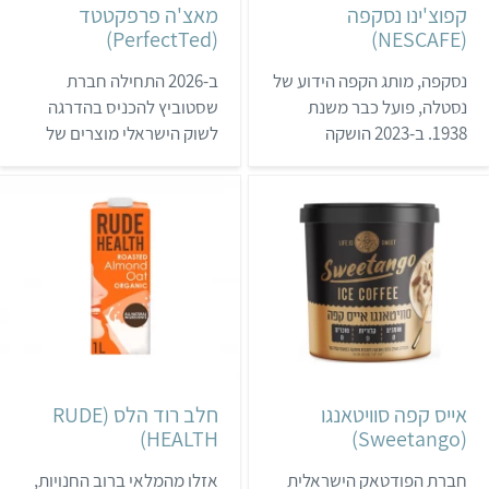
קפוצ'ינו נסקפה
מאצ'ה פרפקטטד
(PerfectTed)
(NESCAFE)
נסקפה, מותג הקפה הידוע של
ב-2026 התחילה חברת
נסטלה, פועל כבר משנת
שסטוביץ להכניס בהדרגה
1938. ב-2023 הושקה
לשוק הישראלי מוצרים של
לראשונה סדרת אבקות
PerfectTed, חברת המאצ'ה
קפוצ'ינו טבעוניות שבהן
המצליחה מאנגליה. את
שיבולת שועל, קוקוס או
המוצרים ניתן לרכוש בחלק
שקדים מחליפים את חלב
מבתי הקפה וברשתות סופר
הפרה כדי להגיע למרקם
פארם, חצי חינם וטיב טעם.
הקטיפתי. המוצר נמכר
בסופר-פארם וברשתות מזון.
אייס קפה סוויטאנגו
חלב רוד הלס (RUDE
HEALTH)
(Sweetango)
חברת הפודטאק הישראלית
אזלו מהמלאי ברוב החנויות,