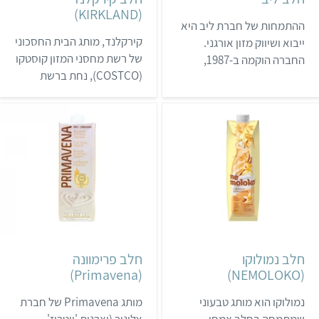
של החברה, והם צפויים
(KIRKLAND)
להימכר בסופרים רבים.
ההתמחות של חברת ליב היא
קירקלנד, מותג הבית החסכוני
ייבוא ושיווק מזון אורגני.
של רשת מחסני המזון קוסטקו
החברה הוקמה ב-1987,
(COSTCO), נחת ברשת
וב-2025 היא השיקה סדרת
"אושר עד" ב-2024. המותג
חלבים צמחיים אורגניים עם
מציע מספר תחליפי חלב
רשימות מרכיבים קצרות.
תוצרת ארצות הברית
לחרה יש עוד מבחר מוצרים
במחירים נוחים.
טבעוניים, כמו גבינות וממרח
תמרים.
חלב נמולוקו
חלב פרימוונה
(Primavena)
(NEMOLOKO)
נמולוקו הוא מותג טבעוני
מותג Primavena של חברת
שמתמחה בחלב צמחי.
אלינור (יצרנית 'ויטריז'