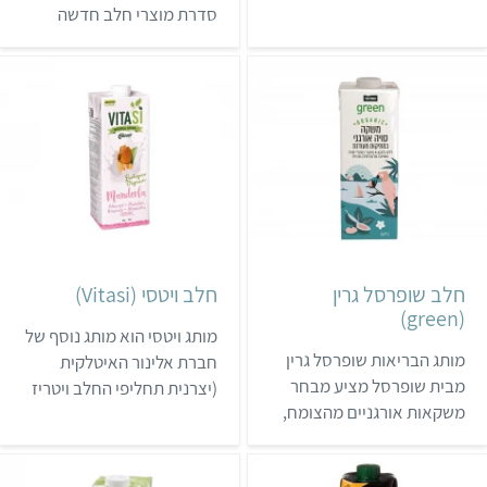
סדרת מוצרי חלב חדשה
המוסדי בגרסת הבריסטה,
מהצומח. הייחוד של הסדרה
אבל בתחילת 2026 הוא
בחלבון BLG – חלבון שיש לו
מתחיל להיכנס למקררים של
הרכב זהה לזה של אחד
רשתות השיווק. מדובר בחלב
החלבונים בחלב פרה. שני
טבעוני שמדמה חלב פרה, לא
המוצרים הראאשונים שיצאו
כולל מרכיבים מהונדסים
לשוק הם חלב וגבינה
גנטית ומיוצר במפעל בספרד.
מהצומח. כל מוצרי הסדרה
יהיו ללא לקטוז, בטעם
שאנחשב דומה לטעם של
חלב פרה ועם תוספת סידן.
חלב שופרסל גרין
חלב ויטסי (Vitasi)
(green)
מותג ויטסי הוא מותג נוסף של
מותג הבריאות שופרסל גרין
חברת אלינור האיטלקית
מבית שופרסל מציע מבחר
(יצרנית תחליפי החלב ויטריז
משקאות אורגניים מהצומח,
ופרימוונה). המותג מתמחה
שאפשר לקנות בסניפי הרשת
במשקאות אורגניים מהצומח,
ובאתר האינטרנט שלה.
שמכילים מספר רכיבים