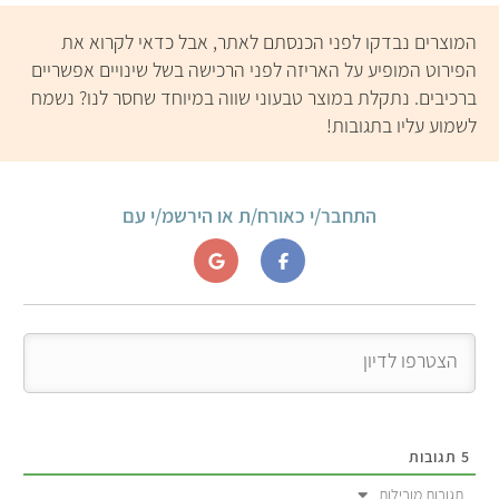
השיווק הגדולות (ויקטורי,
מלאכותית בשם Giuseppe
שופרסל, יינות ביתן ועוד),
שמטרתו לשחזר טעמים של
המוצרים נבדקו לפני הכנסתם לאתר, אבל כדאי לקרוא את
ומומלץ לערבב אותם היטב
מזונות מהחי ממרכיבים
הפירוט המופיע על האריזה לפני הרכישה בשל שינויים אפשריים
לפני השימוש. למותג יש גם
טבעוניים. בחברה מספרים
ברכיבים. נתקלת במוצר טבעוני שווה במיוחד שחסר לנו? נשמח
מעדנים טבעוניים משומשום.
שהשימוש בבינה מלאכותית
לשמוע עליו בתגובות!
מאפשר להם לנתח כמויות
גדולות של מידע מטעימות
מוצרים ואפילו לשפר את
התחבר/י כאורח/ת או הירשמ/י עם
הטעם של המאכלים עם
המעבר לגרסאות מהצומח.
5
תגובות
תגובות מובילות