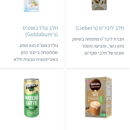
טעם וריח מלאכותיים או
המתקתק מגיע מנקטר פרחי
מונוסודיום גלוטמט.
קוקוס. המוצרים של
המשקאות של המותג נמכרים
137Degrees החלו להימכר
בחלק מהסופרים וחנויות
בישראל ב-2025, ואפשר
חלב ליבר'ס (Lieber's)
חלב גולדבאומ'ס
הטבע.
למצוא אותם בעיקר בחנויות
(Goldabum's)
טבע, וכאן נמצאת רשימת
חברת ליבר'ס מתמחה בשיווק
החנויות המלאה.
גולדבאומ'ס הוא מותג
מזון כשר, ומציעה מספר
שמתמחה בייצור מזון
סוגים של חלבי שקדים.
באוריינטציה טבעית וללא
החלבים נמכרים בעיקר
גלוטן. למותג יש מספר סוגים
ברשתות שיווק שפונות לקהל
של חלב צמחי.
החרדי, כמו מהדרין אונליין.