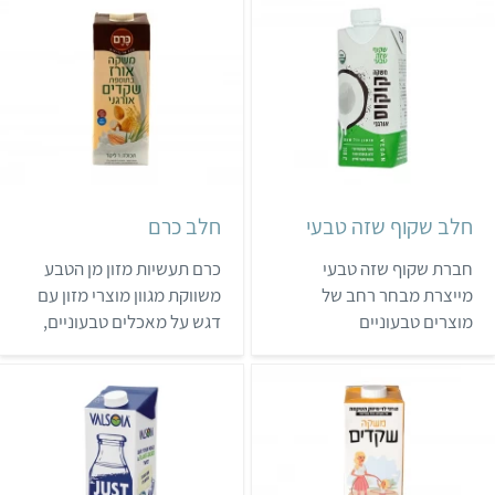
מחקלאות אורגנית.
שיפודים. החברה נכנסה
המשקאות של קרפור ביו (ושל
לתחום החלבים הצמחיים
סנסיישן, סדרת חלב צמחי
מאוחר יחסית, והשיקה בשנת
נוספת של הרשת) נמכרים
2024 סדרת משקאות חלב
ברשתות יינות ביתן ומגה,
צמחי שמיוצרים באיטליה. כל
במחירים נוחים יחסית.
ארבעת המשקאות בסדרה
הם ללא תוספת סוכר וללא
חומרים מש…
חלב שקוף שזה טבעי
חלב כרם
חברת שקוף שזה טבעי
כרם תעשיות מזון מן הטבע
מייצרת מבחר רחב של
משווקת מגוון מוצרי מזון עם
מוצרים טבעוניים
דגש על מאכלים טבעוניים,
באוריינטציה בריאותית.
אורגניים ונטולי גלוטן. לחברה
למשל, חמאות אגוזים, טחינה
יש שלושה סוגים של חלב
ומשקאות קוקוס.
צמחי, ממרחי תמרים וחרובים
וחמאות אגוזים, ומוצריה
נמכרים בעיקר בחנויות טבע.
בלינק זה אפשר לאתר חנויות