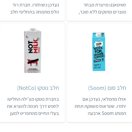
סוויטאנגו מייצרת מבחר
נעדכן כשיחזרו. חברת רוד
מוצרים מתוקים ללא סוכר,
הלס מתמחה בתחליפי חלב
כולל מבחר טבעוני מרשים
אורגניים ללא חומרים
(ממרח חלווה, ממרח שוקולד
מלאכותיים או שמן דקלים
אגוזי לוז ועוד). המתיקות
משנת 2005. בקולקציית
מגיעה מהתחליף של החברה
המשקאות שלה יש מגוון
שמיוצר מאריתריטול
חלבים ללא גלוטן, ללא
וסטיביה, והמוצרים נמכרים
חומרים מסמיכים וללא
בחנויות טבע, סופרמרקטים
תוספת סוכר. האריזות
וחנויות מזון נוספות.
מיוצרות ברובן מחומרים
ממוחזרים, ו-5% מהרווחים
מועברים כתרומה לעמותות.
חלב סום (Soom)
חלב נוטקו (NotCo)
המשקאות מיוב…
אזלו מהמלאי, נעדכן אם
בחברת נוטקו מצ'ילה החליטו
יחזרו. שטראוס משווקת תחת
לחפש דרך חכמה להוציא את
המותג Soom ארבעה
בעלי החיים מהתפריט למען
משקאות שומשום. המשקאות
כדור הארץ. הפתרון שלהם
נמצאים במקררים של רשתות
היה פיתוח אלגורתים בינה