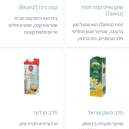
שוקו ואייס קפה תמיז
קפה בינז (BeanZ)
(Tamiz)
בינז הוא מיזם קפה מבית
תמיז (Tamiz) הוא מפעל קטן
שטראוס קפה, שמציע פולים
ברעננה, שמייצר מגוון תחליפי
טריים מחוות קטנות
חלב טבעוניים, כמו גבינות,
ומובחרות, מכונות קפה וקפה
חמאה ויוגורט. לתמיז יש גם
קר בפחיות.
שוקו ואייס קפה בבקבוק של
320 מ"ל. המוצרים
מתאפיינים ברשימת רכיבים
קצרה, ונמכרים בדרך כלל
בבתי טבע ובחנויות
המתמחות בטבעונות.
חלב משק צוריאל
חלב הרדוף
שיתוף הפעולה בין משק
הרדוף היא חברת מזון