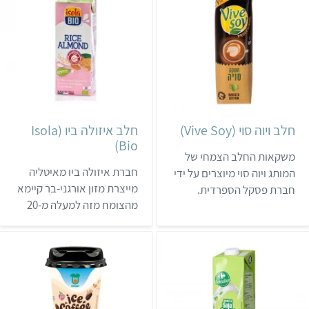
מצומצם. המשקאות הם גם
נטולי צבעי מאכל וחומרים
משמרים. לויטסי יש שלושה
סוגי חלב – על בסיס סויה,
שקדים או קוקוס.
חלב ויוה סוי (Vive Soy)
חלב איזולה ביו (Isola
Bio)
משקאות החלב הצמחי של
חברת איזולה ביו מאיטליה
המותג ויוה סוי מיוצרים על ידי
מייצרת מזון אורגני-בר קיימא
חברת פסקל הספרדית.
מהצומח מזה למעלה מ-20
חברת פסקל נוסדה בשנת
שנים, ומתמחה בתחליפי חלב
1969, ומוצריה נמכרים ביותר
על בסיס סויה, אורז, שקדים
מ-30 מדינות. כל מוצרי
ושיבולת שועל. מוצרי איזולה
החברה מתבססים על גידולים
ביו מיובאים לישראל על ידי
ספרדיים מקומיים, ואינם
חברת ליב, ונמכרים בעיקר
מהונדסים גנטית. המשקאות
בבתי טבע וברשת שופרסל.
נמכרים בהרבה סופרמרקטים