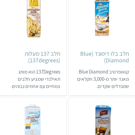
לקפה. הם נמכרים לרוב
ליטר, והם גם מסומנים בתו
בחנויות טבע ובסופרים
של ויגן פרנדלי.
טבעוניים.
חלב בלו דימונד (Blue
חלב 137 מעלות
(137degrees)
Diamond)
קואופרטיב Blue Diamond
137Degrees הוא מותג
מאגד יותר מ-3,000 חקלאים
תאילנדי שמציע חלבים
שמגדלים שקדים.
צמחיים עם אחוזים גבוהים
הקואופרטיב מייצר מספר
של אגוזים (11%-14%).
חלבי שקדים מועשרים
המבחר כולל חלבי שקדים
בוויטמיני A ו-D2 תחת המותג
קלאסיים, אבל גם חלב
אלמונד בריז (Almond
פיסטוק וחלב מקדמיה.
Breeze). כל מוצרי המותג
החלבים הם ללא גלוטן או
אינם מכילים גלוטן, חומרי
תוספת סוכר, וטעמם