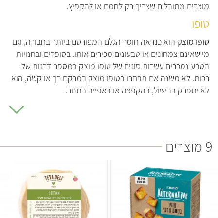
מוצרים מתובלים שצריך רק לחמם או להקפיץ.
טופו
טופו מוצק
הוא כנראה חומר הגלם המפורסם ביותר בחבורה, וגם
מי שאינם צמחונים או טבעונים מכירים אותו. בסופרים ובחנויות
הטבע נמכרים עשרות סוגים של טופו מוצק במספר דרגות של
רכות. לא משנה אם תבחרו בטופו מוצק במרקם רך או קשה, הוא
לא יתפרק בבישול, בהקפצה או באפייה בתנור.
סוג נוסף של טופו הוא
טופו חומוס
, שאפשר להכין איתו כמעט כל
מנה שמכינים עם טופו רגיל (קציצות, מוקפצים ועוד ועוד). ויש גם
טופו משי
, שהוא כבר סימפוניה אחרת. טופו המשי לא עבר תהליך
9 מוצרים
של גיבון, והוא בעל מרקם נוזלי וקטיפתי.
טופו משי נמכר מקורר או בטמפרטורת החדר (תלוי במותג)
בעיקר בחנויות טבע. בניגוד לשאר סוגי הטופו, הוא לא מתאים
להכנת תחליפי בשר, אלא למתכוני קינוחים, מקושקשת, מרקים,
רטבים וגבינות.
למתכונים עם טופו