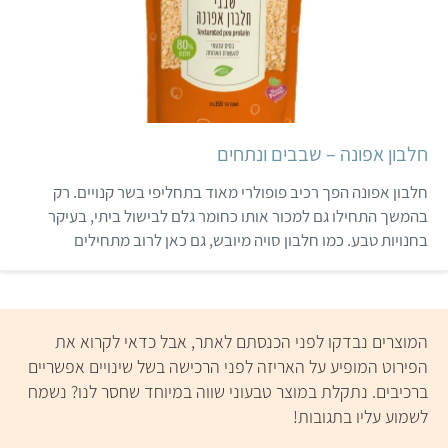
והקפצה. לצד מספר מוצרים
עגבניות מיובשות, שצריך רק
בטעם טבעי, תמצאו גם טופו
לפרוס ולהוסיף לתבשיל.
חומוס מעושן וטופו חומוס עם
ואפשר לוותר אפילו על
תוספות מעניינות.
החיתוך, ולקנות מראש קוביות
טופו שמגיעות עם רוטב. מוצר
דומה אבל שונה…
חלבון אפונה – שבבים ונתחים
חלבון אפונה הפך רכיב פופולרי מאוד בתחליפי בשר קנויים. רק
בהמשך התחילו גם למכור אותו כחומר גלם לבישול ביתי, בעיקר
בחנויות טבע. כמו חלבון סויה מיובש, גם כאן לרוב מתחילים
בהחזרת נוזלים על ידי השרייה במים רותחים, עם או בלי תבלינים,
וסחיטה.
המוצרים נבדקו לפני הכנסתם לאתר, אבל כדאי לקרוא את
הפירוט המופיע על האריזה לפני הרכישה בשל שינויים אפשריים
ברכיבים. נתקלת במוצר טבעוני שווה במיוחד שחסר לנו? נשמח
לשמוע עליו בתגובות!