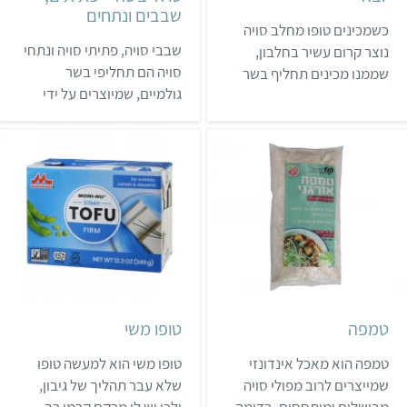
שבבים ונתחים
למתכון יובה
כשמכינים טופו מחלב סויה
שבבי סויה, פתיתי סויה ונתחי
למתכוני סייטן
נוצר קרום עשיר בחלבון,
סויה הם תחליפי בשר
שממנו מכינים תחליף בשר
למתכוני שבבים, פתיתים ונתחים
גולמיים, שמיוצרים על ידי
בשם יובה. ליובה יש מרקם
הוצאת השמן מפולי הסויה.
בשרי "נגיס" יותר מלטופו,
הם זולים, עשירים בחלבון,
והיא מתאימה לבישול
דלים בשומן ובעלי חיי מדף
מוקפצים, חמין, סלטים,
ארוכים. אפשר לרכוש אותם
שיפודים טבעוניים ומאכלים
בעיקר בחנויות טבע בתפזורת
טעימים נוספים. לפי הוראות
או ארוזים. למרות שכולם
היצרנים, את היובה משרים
עשויים באותה שיטה, הצורות
במים פושרים (למרות שחלק
השונות שלהם גורמות לכך
מהבשלנים הביתיים מעדיפים
שזמן (ולפעמים גם צורת)
להשרות…
הבישול ש…
טמפה
טופו משי
טמפה הוא מאכל אינדונזי
טופו משי הוא למעשה טופו
שמייצרים לרוב מפולי סויה
שלא עבר תהליך של גיבון,
מבושלים ומותססים. בדומה
ולכן יש לו מרקם קרמי רך