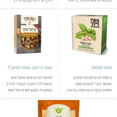
לטופו, הטמפה עשיר בחלבון
במיוחד. טופו זה מתאים
ומתאים לטיגון, צלייה, אפייה
למתכוני קינוחים, מרקים,
והקפצה. בישראל יש מספר
רטבים, משקאות, גבינות
יצרנים קטנים שמכינים
טבעוניות ומקושקשת, שבהם
טמפה, וכרגע ניתן לרכוש
רוצים מרקם רך שנמס בפה.
בחנויות טבע ובחנויות נוספות
אבל חשוב לזכור שטופו זה
את המוצרים של טמפה
אינו מתאים להקפצה, וכל
ישראל. למבחר מתכונים עם
ניסיון לחתוך אותו לקוביות
טמפה >>
נידון לכישלון. חלק מהחברות
מייצרות טופו…
טופו חומוס
טופו ברוטב וטופו מתובל
בסופרים ובחנויות הטבע
המוצרים הבאים מוקדשים
אפשר כבר למצוא טופו
בחום לכל חובבי קיצורי הדרך
חומוס (נקרא גם טופו בורמזי,
במטבח: מגוון סוגים של טופו
כיוון שמקורו בבורמה) שעשוי
מוצק שלא צריך להשרות
מגרגרי חומוס. כמו הטופו
במרינדה. בתור התחלה, יש
הרגיל המוצק, גם טופו זה
מבחר גושי טופו מתובלים
מעולה למתכונים של בישול
בטעמים, כמו פסטו או