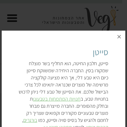
×
סייטן
טופו, סייטן, יובה וטמפה
סייטן, חלבון החיטה, הוא תחליף בשר מוצלח
שמקורו בסין. החברה היחידה שמשווקת סייטן
דף הבית
לקנות
טופו, סייטן, יובה וטמפה
כיום היא טבע דלי, אך היא מציעה קולקציה
מרשימה של מוצרים שכנראה יתאימו לכל צרכי
הבישול שלכם. את הסייטן של טבע דלי ניתן לרכוש
בחנויות טבע, ב
חנויות המתמחות בטבעונו
ת
ובחלק מהסופרים. החברה מייצרת גם מבחר
מוצרים טבעוניים מקוררים וקפואים שצריך רק
לחמם ולהגיש על בסיס סויה וסייטן, כמו
בורגרים
,