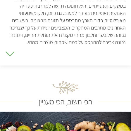
במשקים תעשייתיים, היא תופעה חדשה למדי בהיסטוריה
האנושית ואופיינית בעיקר למערב. גם כיום, חלק משמעותי
מאוכלוסיית כדור-הארץ מתבסס על תזונה מהצומח. בעשורים
האחרונים מתרבים המחקרים המצביעים ישירות על כך שצריכה
גבוהה של בשר וחלבון מהחי מקצרת את תוחלת החיים, ותזונה
נכונה צריכה להתבסס על כמה שפחות מוצרים מהחי.
המומחים מסכימים – תזונה בריאה הינה תזונה
מבוססת צומח
גופי גדולים וחשובים, וכן משרדי הבריאות במדינות רבות, כולל
פה בישראל, מסכימים: תזונה בריאה היא תזונה מבוססת צומח.
האקדמיה לתזונה ודיאטה, מארגוני התזונה הגדולים בעולם, אף
פרסמה נייר עמדה בנושא תזונה צמחונית וטבעונית והמסקנה
הכי חשוב, הכי מעניין
שלה היא ש"תזונה צמחונית, כולל טבעונית, שמתוכננת כראוי,
היא תזונה בריאה, מספקת מבחינה תזונתית ועשויה לספק
יתרונות בריאותיים במניעה ובטיפול במחלות מסוימות. ", וכן
מתאימה לכל שלבי החיים, "כולל הריון, הנקה, ינקות, ילדות
והתבגרות, וכן לספורטאים".