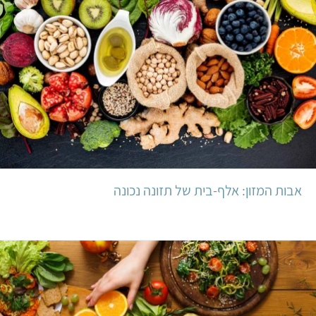
באמצעות תזונה נכונה ומאוזנת לא תפספסו
ערכים תזונתיים
אבל איך משיגים חלבון בלי לצרוך בשר? מה לגבי ברזל? ואילו
מזונות צמחיים עשירים בסידן? לפניכם מאמרים על תזונה נכונה
מהצומח, שיסייעו לכם לענות על שאלות אלו ואחרות ולספק
לגופכם את כל אבות המזון הדרושים לו. מאחר שהמידע המובא
כאן אינו יכול לשמש כהנחיות רפואיות, אם ברצונכם לקבל ייעוץ
פרטני, הנכם מוזמנים להעזר בדיאטנית ידידותית לטבעונים
מתוך הרשימה שלנו. מומלץ לבקר גם בתפריט הטבעוני לדוגמא
אבות המזון: אלף-בית של תזונה נכונה
שלנו.