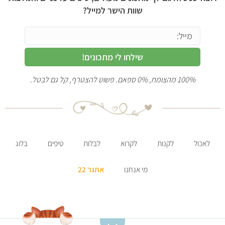
שוות הישר למייל?
שילחו לי מתכונים!
100% מהצומח, 0% ספאם. פשוט להצטרף, קל גם לבטל.
לאכול
לקנות
לקרוא
לבלות
טיפים
בלוג
מי אנחנו
אתגר 22