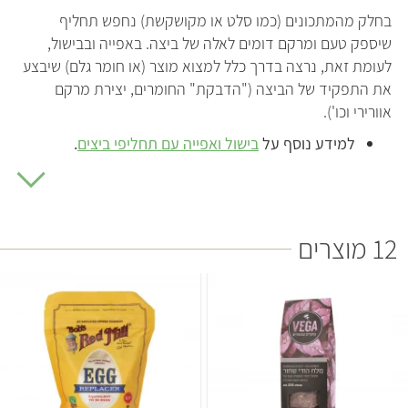
בחלק מהמתכונים (כמו סלט או מקושקשת) נחפש תחליף
שיספק טעם ומרקם דומים לאלה של ביצה. באפייה ובבישול,
לעומת זאת, נרצה בדרך כלל למצוא מוצר (או חומר גלם) שיבצע
את התפקיד של הביצה ("הדבקת" החומרים, יצירת מרקם
אוורירי וכו').
למידע נוסף על
בישול ואפייה עם תחליפי ביצים
.
תחליפי ביצים בבישול ובאפייה
במתכוני עוגות ועוגיות אפשר בדרך כלל להשתמש בבננה
מרוסקת או ברסק תפוחי עץ כתחליף לביצה. בהכנת לביבות
12 מוצרים
וקציצות, טופו או קמח עדשים יעשו לרוב את העבודה. עם זאת,
כדי לבחור את התחליף המתאים למתכון נדרשים ידע והבנה
מסוימים בבישול ובאפייה.
לכן כשמנסים להכין מתכון שאינו טבעוני, נוח מאוד לעבוד עם
תחליפים ייעודיים. התחליפים האלה מתאימים כמעט לכל סוגי
המתכונים, וכל מה שצריך לעשות זה לעקוב אחרי ההוראות.
באמצעות ה-
egg replacer של בוב'ס רד מיל
, למשל, אפשר