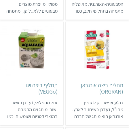
הטבעונית-האורגנית מאיטליה
מפולין מייצרת מוצרים
מתמחה בתחליפי חלב, כמו
טבעוניים ללא גלוטן, ומתמחה
שמנת צמחית, יוגורטים
בתחליפי בשר, ביצים וגבינה.
ומשקאות חלב. בפברואר
את המוצרים ניתן לאחסן
2025 הגיע לארץ מוצר חדש
חודשים ארוכים בטמפרטורת
ומפתיע של החברה: תחליף
החדר, ובשנת 2024 נחת
ביצה. כרגע הוא נמכר בניצת
לראשונה בישראל מוצר שלה.
הדובדבן, אבל בהמשך בטח
תוכלו לרכוש אותו בעוד הרבה
חנויות.
תחליף ביצה אורגראן
תחליף ביצה ויגו
(VEGGo)
(ORGRAN)
כרגע אפשר רק להזמין
אזל מהמלאי, נעדכן כאשר
מחו"ל, נעדכן כשיחזור לארץ.
ישוב. מותג ויגו מתמחה
אורגראן הוא מותג של חברת
במוצרי קטניות ושומשום, כמו
מוצרי המזון האוסטרלית
קמחים. בחנויות טבע אפשר