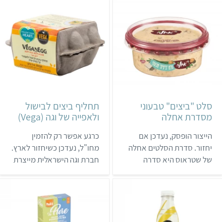
רומא. המותג מתמחה
למצוא את תחליף חלבון
במזונות ללא אלרגנים,
הביצה של החברה, שמכיל רק
ומוצריו נמכרים בעשרות
מים וחומוס ומיועד למתכונים
מדינות ברחבי העולם.
מלוחים ומתוקים גם יחד
אורגראן מנסה להשתמש
(מיונז, מרנג, רטבים ועוד).
באריזות בנות קיימא ולהיטיב
עם הסביבה ככל האפשר.
סלט "ביצים" טבעוני
תחליף ביצים לבישול
מסדרת אחלה
ולאפייה של וגה (Vega)
הייצור הופסק, נעדכן אם
כרגע אפשר רק להזמין
יחזור. סדרת הסלטים אחלה
מחו"ל, נעדכן כשיחזור לארץ.
של שטראוס היא סדרה
חברת וגה הישראלית מייצרת
ותיקה, שמוצריה נמכרים בכל
ומייבאת מוצרים טבעוניים
סופרמרקט. בשנת 2021
מגוונים, כולל תחליף ביצה
נוספו לסדרה מספר סלטים
לבישול ולאפייה. לחברה יש
מקטניות: סלט "ביצים"
גם תחליף ביצה ייעודי להכנת
טבעוני; ממרח שעועית, שום
חביתה. כל מוצרי החברה הם