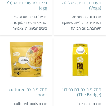
תערובת חביתה של וגה
ביצים טבעוניות יו אג (Yo
egg)
(Vega)
ב-2021 שטראוס הוציאה סלט ביצים טבעוני מוצלח מטופו חומוס,
שאפשר לרכוש בכל סופרמרקט. מדובר בפתרון נוח מאוד
חברת וגה, המתמחה
"יו אג" הוא סטארט-אפ
לסנדוויצ'ים ולנשנוש. וכרגיל, אם יש לך חשק לנסות להכין לבד,
במוצרים טבעוניים, משווקת
ישראלי שמייצר מגוון מנות
יש לנו גם מתכון:
סלט ביצים טבעוני הורס
.
תערובת בשם חביתה
ביצים טבעוניות שאפשר
טבעונית. לחברה יש גם
להתבלבל בקלות בינן לבין
תחליף ביצה רב-שימושי בשם
מנות מביצי תרנגולת.
ויגן אג. מוצרי החברה נמכרים
הסטארט-אפ כבר גייס מילוני
בחנויות טבע ובחלק
דולרים, ומשרדיו נמצאים
מהסופרמרקטים.
בלוס אנג'לס. המנכ"ל שלו
הוא ערן גרונר, והמייסדת
השותפה היא יוספה בן כהן
(אושיית טבעונות ישראלית
שהשקיעה מאות שעות
בפיתוח הביצ…
תחליף ביצה דה ברידג'
תחליף ביצה cultured
foods
(The Bridge)
חברת דה ברידג'
חברת cultured foods