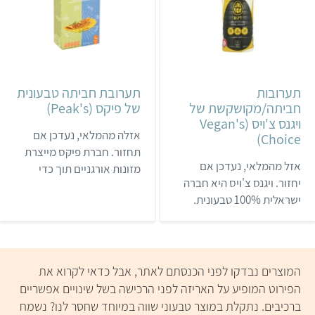
ושמיר; ממרח עדשים קארי
ללא חומרים משמרים וללא
פיקנטי; חומוס סלק ועוד.
צבעי מאכל מלאכותיים. את
סדרה זו נולדה בשיתוף
מוצרי החברה ניתן לרכוש
פעולה עם יניב גור אריה, השף
בחנויות טבע ובחלק
של אחלה, והבלוגרית
מהסופרמרקטים.
תערובות
תערובת חביתה טבעונית
הטבעונית אורי שביט
חביתה/מקושקשת של
של פיקס (Peak's)
(טבעוניות נהנות יותר).
ויגנס צ'ויס (Vegan's
אזלה מהמלאי, נעדכן אם
Choice)
תחזור. חברת פיקס מייצרת
אזל מהמלאי, נעדכן אם
מזונות אורגניים תוך כדי
יחזור. ויגנס צ'ויס היא חברה
התחשבות באנשים שסובלים
ישראלית 100% טבעונית.
ממגוון אלרגיות. כל מוצרי
החברה מייצרת המון תחליפי
החברה הם ללא גלוטן, ללא
בשר, גבינות, חמאה ומספר
ביצים, ללא מוצרי חלב וללא
תערובות להכנת חביתה
הנדסה גנטית. את מוצרי
ומקושקשת.
החברה, כולל התערובת
המוצרים נבדקו לפני הכנסתם לאתר, אבל כדאי לקרוא את
לחביתה שלה, תמצאו בעיקר
הפירוט המופיע על האריזה לפני הרכישה בשל שינויים אפשריים
בחנויות טבע.
ברכיבים. נתקלת במוצר טבעוני שווה במיוחד שחסר לנו? נשמח