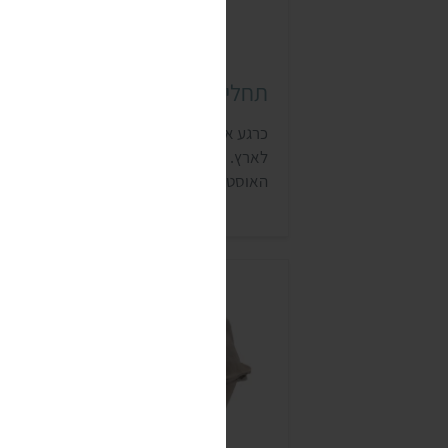
תחליף ביצה אורגראן (ORGRAN)
כרגע אפשר רק להזמין מחו"ל, נעדכן כשיחזו
לארץ. אורגראן הוא מותג של חברת מוצרי המז
האוסטרלית רומא. המותג מתמחה במזונות ל
אלרגנים, ומוצריו נמכרים בעשרות מדינות
ברחבי העולם. אורגראן מנסה להשתמש
באריזות בנות קיימא ולהיטיב עם הסביבה ככ
האפשר.