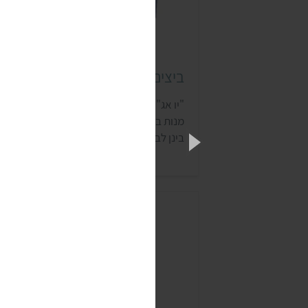
ביצים טבעוניות יו אג (Yo egg)
"יו אג" הוא סטארט-אפ ישראלי שמייצר מגוון
מנות ביצים טבעוניות שאפשר להתבלבל בקל
בינן לבין מנות מביצי תרנגולת. הסטארט-אפ
כבר גייס מילוני דולרים, ומשרדיו נמצאים בלו
אנג'לס. המנכ"ל שלו הוא ערן גרונר, והמייסד
השותפה היא יוספה בן כהן (אושיית טבעונות
ישראלית שהשקיעה מאות שעות בפיתוח
הביצ…