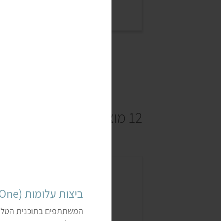
12 מוצרים
ביצות עלומות (The Poached One)
המשתתפים בתוכנית הטלווי