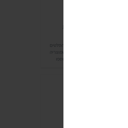
לט "ביצים" טבעוני מסדרת
חלה
ייצור הופסק, נעדכן אם יחזור. סדרת הסלטים
חלה של שטראוס היא סדרה ותיקה, שמוצריה
נמכרים בכל סופרמרקט. בשנת 2021 נוספו
סדרה מספר סלטים מקטניות: סלט "ביצים"
בעוני; ממרח שעועית, שום ושמיר; ממרח
דשים קארי פיקנטי; חומוס סלק ועוד. סדרה זו
ולדה בשיתוף פעולה עם יניב גור אריה, השף של
חלה, והבלוגרית הטבעונית אורי שביט
טבעוניות נהנות יותר).