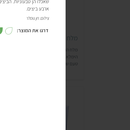
ארבע ביצים.
צילום: חן גוסלר
דרגו את המוצר:
מלח הודי שחור (קאלה נמק)
5
מלח הודי שחור, שנקרא גם קאלה נמק ומלח
4
הימלאיה שחור, הוא תבלין שטעמו מזכיר מאו
טעם של ביצה. משתמשים בו במתכונים כמו
3
מקושקשת, סלט ביצים, חביתה ושקשוקה.
התבלין אמנם לא זול, אבל לוקח לו המון זמן
להיגמר אז זו השקעה שלגמרי מצדיקה את
2
עצמה. לרוב ניתן לרכוש אותו בחנויות טבע
ובחנויות טבעוניות.
1