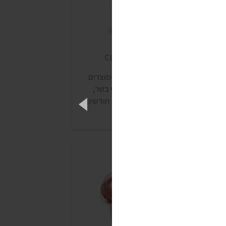
ליף ביצה cultured foods
חברת cultured foods מפולין מייצרת מוצרים
בעוניים ללא גלוטן, ומתמחה בתחליפי בשר,
יצים וגבינה. את המוצרים ניתן לאחסן חודשים
ארוכים בטמפרטורת החדר, ובשנת 2024 נחת
ראשונה בישראל מוצר שלה.