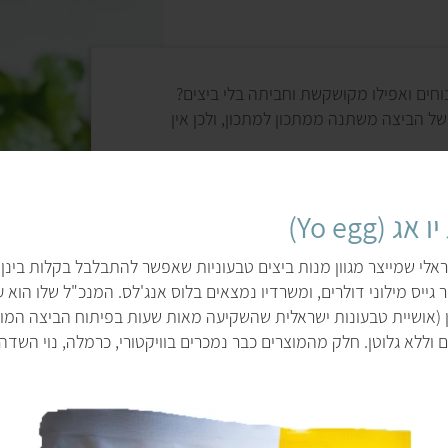
תחליפי ביצים בב
ינוחים ואפילו מקושקשת וחביתה בלי ביצים?
ל הביצה משתנה ממתכון למתכון, ולכן אין
במתכוני עוגות ועוגי
כתחליף לביצה. בהכנת
קשת) נחפש תחליף שיספק טעם ומרקם דומים
עם זאת, כדי לבחור א
ת זאת, נרצה בדרך כלל למצוא מוצר (או חומר
ובאפייה.
(Yo egg)
בקת" החומרים, יצירת מרקם אוורירי וכו').
לכן כשמנסים להכין מת
ם תחליפי ביצים
.
התחליפים האלה מתאימ
אלי שמייצר מגוון מנות ביצים טבעוניות שאפשר להתבלבל בקלות בינן ל
אחרי ההוראות. באמצ
ייס מילוני דולרים, ומשרדיו נמצאים בלוס אנג'לס. המנכ"ל שלו הוא ער
לא רק ביצה שלמה, אלא
 (אושיית טבעונות ישראלית שהשקיעה מאות שעות בפיתוח הביצה המו
 וללא גלוטן. חלק מהמוצרים כבר נמכרים בוויקטורי, כרמלה, נוי השדה