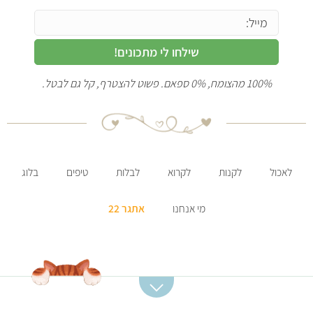
שילחו לי מתכונים!
100% מהצומח, 0% ספאם. פשוט להצטרף, קל גם לבטל.
לאכול
לקנות
לקרוא
לבלות
טיפים
בלוג
מי אנחנו
אתגר 22