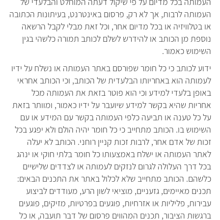
העמותה בכל מדיום על פי שיקול דעתה המוחלט והבלעדי של
העמותה לרבות, אך לא רק, פרסום באינטרנט, בעיתונות הכתובה
או בטלוויזיה או בכל מדיום אחר, וכל זאת מבלי לקבל הרשאה
נוספת מן הכותב או להידרש לשלם לכותב תמורה כלשהי בגין
השימוש כאמור.
ידוע לכותב כי כל חומר שפורסם באתר העמותה או נשלח על ידיו
לעמותה הוא באחריותו הבלעדית של הכותב, וכי הכותב אחראי
באופן בלעדי למידע וכי הוא פוטר בזאת את העמותה מכל
אחריות שהיא בקשר למידע שיועבר על ידיו כאמור, ומוותר בזאת
על כל טענה או תביעה כלפי העמותה בקשר עם המידע או עם
השימוש בו. הכותב מתחייב כי כל חומר יהיה הולם ולא יפגע בכל
זכות של אדם אחר, לרבות זכות קניין רוחני. הכותב לא יעלה
לאתר העמותה או ישלח באמצעותו כל חומר בלתי חוקי או ינהג
בכל דרך העלולה לגרום לנזקים לעמותה או לצדדים שלישיים
כלשהם. הכותב מתחייב שלא לכלול באתר את התכנים הבאים:
תכנים מאיימים, גזעניים, מוציאי לשון הרע, מעודדים לביצוע
עבירות, פליליות או אזרחיות, פוגעים בפרטיות, מזיקים, פוגעים
ברגשות הציבור, תכנים המהווים פרסום של דבר תועבה, או כל