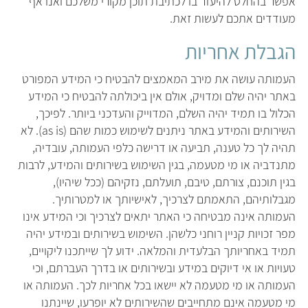
אפשר בהחלט להיעזר בו לכתיבת תוכן מקורי משלכם ואנו אף
מעודדים אתכם לעשות זאת.
הגבלת אחריות
העמותה עושה את מירב המאמצים להבטיח כי המידע המפורט
באתר יהיה שלם ומדויק, אולם אין ביכולתה להבטיח כי המידע
הכלול בו תמיד יהיה השלם, המדוייק והעדכני ביותר. לפיכך,
השירותים והמידע באתר ניתנים לשימוש כמות שהם (as is). לא
תהיה לך כל טענה, תביעה או דרישה כלפי העמותה, עובדיה,
מתנדביה או מי מטעמה, בגין השימוש בשירותים והמידע, לרבות
בגין תוכנם, צורתם, טיבם, תועלתם, נזקיהם (ככל שיהיו),
מגבלותיהם, התאמתם לצרכיך, לאישיותך או למטרותיך.
העמותה אינה מבטיחה כי האתר יתאים לצרכיך וכי המידע אינו
מפר זכויות קניין רוחני כלשהן. השימוש בשירותים ובמידע יהיה
תמיד באחריותך הבלעדית והמלאה. ידוע לך שייתכנו ליקויים,
טעויות או אי דיוקים במידע ובשירותים או בדרך העברתם, וכי
העמותה או מי מטעמה לא יישאו בכל אחריות לכך. העמותה או
מי מטעמה אינם מתחייבים שהשירותים לא יופרעו, שיינתנו