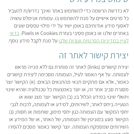
לא נדרשת הרשמה כדי להשתמש באתר ואינך נדרש/ת להעביר
כל פרטים אישיים על מנת להשתמש בו. עמותת אנימלס עשויה
לאסוף מידע אודותיכם באופן ישיר על ידי מילוי טפסים שונים
באתרים שלנו או באופן פסיבי בעזרת Cookies או Pixels.
כדאי
לעיין במדיניות הפרטיות ועוגיות שלנו
על מנת לקבל מידע נוסף.
יצירת קישור לאתר זה
יצירת קישורים (links) לאתר זה מותרת גם ללא פנייה מראש
לעמותה. על אף האמור לעיל, העמותה מסכימה ליצירת קישורים
כאמור, אלא אם מתקיים תנאי מהתנאים הבאים: (א) הקישור יוצר
מסגרת סביב אתר זה, או יוצר באמצעות כל טכנולוגיה שהיא שינוי
ויזואלי שינוי במידע הכלול בו; (ב) הקישור יוצר מצג שווא או
הטעייה ביחס לאתר, לשירותים, למידע או לעמותה, לרבות לגבי
יחסי המקשר עם העמותה כגון יחסי מימון, שותפות או חסות; (ג)
הקישור פוגע במוניטין של העמותה, של האתר, או של המידע או
השירותים שמספקת העמותה. יוצר קישור כאמור מסכים להסירו