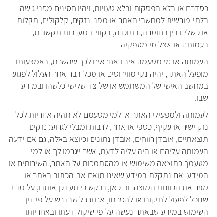
כסדרם או בלא הפסקות ובלא טעויות, ויהיו חסינים מפני גישה
בלתי-מורשית למחשבי האתר או מפני נזקים, קלקולים, תקלות
או כשלים בין בחומרה, בתוכנה, בקווי ובמערכות תקשורת,
בעמותה או אצל מי מספקיה.
העמותה או מי מטעמה אינם אחראים לכך שהשרת, באמצעותו
מופעל האתר, יהיה נקי מווירוסים או מכל דבר אחר העלול לפגוע
במחשב האישי של המשתמש או של צד שלישי כלשהו ובמידע
שבו.
לעמותה ולמפעילי האתר או למי מטעמם לא תהיה אחריות לכל
נזק ישיר או עקיף, כספי או אחר, לרבות ומבלי לגרוע: נזקים
תוצאתיים, אובדן רווחים, אובדן נתונים וכיוצא באלה, גם אם ידעה
העמותה עליהם או היה עליה לדעת, אשר ייגרמו לך או למי
מטעמך כתוצאה משימוש או מהסתמכות על האתר, השירותים או
המידע. אם נתקלת במידע שאינו תואם את הכתוב באתר או
מפר את הכוונות המוצהרות כאן, נבקש כי תעדכן אותנו, על מנת
שנוכל לפעול לתיקונו או להסרתו, אם וככל שנדרש על פי דין.
השימוש במידע שבאתר נעשה על פי שיקול דעתו ובאחריותו