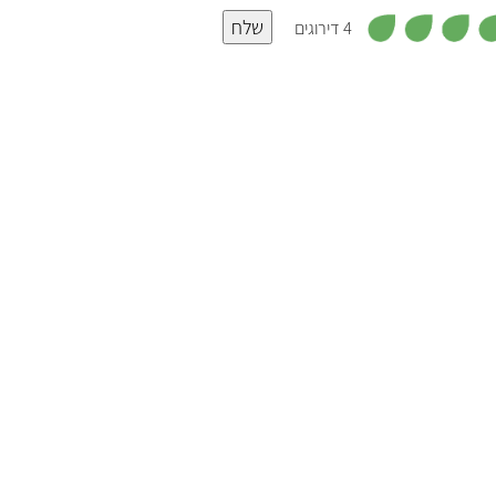
,
שלח
4
4 דירוגים
מ
ת
ו
ך
5
תחליף ביצה של בוב'ס רד מיל
ת
(Bob's Red Mill)
ח
ד
מ
בוב'ס רד מיל (Bob's Red Mill) היא חברה
י
אמריקאית, שמייצרת מוצרים באוריינטציה
מ
בריאותית מדגנים מלאים. החברה רוכשת רק
מ
חומרי גלם שלא עברו הנדסה גנטית מחקלאים
מקומיים. לחברה יש גם תחליף ביצה, שנמכר
בעיקר בחנויות טבע.