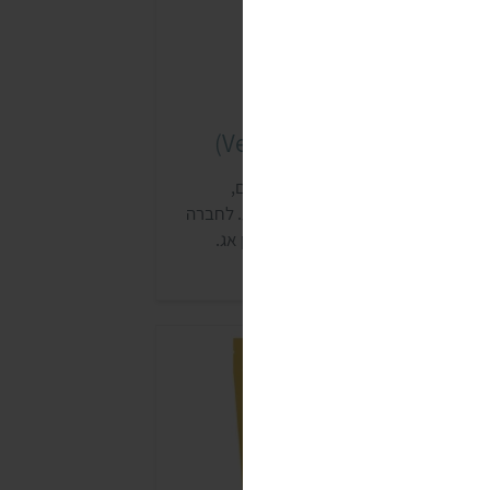
ערובת חביתה של וגה (Vega)
ברת וגה, המתמחה במוצרים טבעוניים,
שווקת תערובת בשם חביתה טבעונית. לחברה
ש גם תחליף ביצה רב-שימושי בשם ויגן אג.
וצרי החברה נמכרים בחנויות טבע ובחלק
הסופרמרקטים.