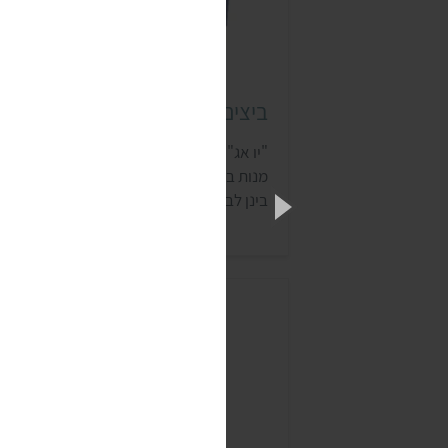
ביצים טבעוניות יו אג (Yo egg)
"יו אג" הוא סטארט-אפ ישראלי שמייצר מגוון
מנות ביצים טבעוניות שאפשר להתבלבל בקל
בינן לבין מנות מביצי תרנגולת. הסטארט-אפ
כבר גייס מילוני דולרים, ומשרדיו נמצאים בלו
אנג'לס. המנכ"ל שלו הוא ערן גרונר, והמייסד
השותפה היא יוספה בן כהן (אושיית טבעונות
ישראלית שהשקיעה מאות שעות בפיתוח
הביצ…