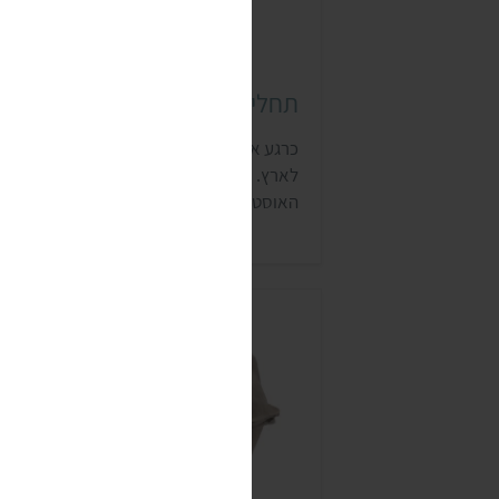
תחליף ביצה אורגראן (ORGRAN)
כרגע אפשר רק להזמין מחו"ל, נעדכן כשיחזו
לארץ. אורגראן הוא מותג של חברת מוצרי המז
האוסטרלית רומא. המותג מתמחה במזונות ל
אלרגנים, ומוצריו נמכרים בעשרות מדינות
ברחבי העולם. אורגראן מנסה להשתמש
באריזות בנות קיימא ולהיטיב עם הסביבה ככ
האפשר.