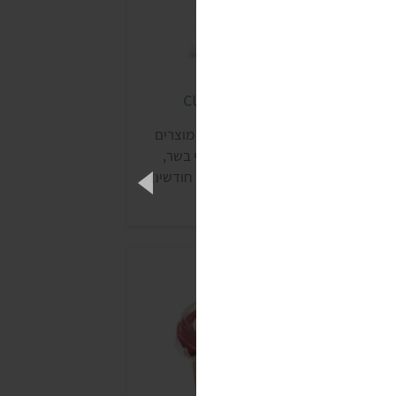
ליף ביצה cultured foods
חברת cultured foods מפולין מייצרת מוצרים
בעוניים ללא גלוטן, ומתמחה בתחליפי בשר,
יצים וגבינה. את המוצרים ניתן לאחסן חודשים
ארוכים בטמפרטורת החדר, ובשנת 2024 נחת
ראשונה בישראל מוצר שלה.