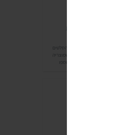
לט "ביצים" טבעוני מסדרת
חלה
ייצור הופסק, נעדכן אם יחזור. סדרת הסלטים
חלה של שטראוס היא סדרה ותיקה, שמוצריה
נמכרים בכל סופרמרקט. בשנת 2021 נוספו
סדרה מספר סלטים מקטניות: סלט "ביצים"
בעוני; ממרח שעועית, שום ושמיר; ממרח
דשים קארי פיקנטי; חומוס סלק ועוד. סדרה זו
ולדה בשיתוף פעולה עם יניב גור אריה, השף של
חלה, והבלוגרית הטבעונית אורי שביט
טבעוניות נהנות יותר).