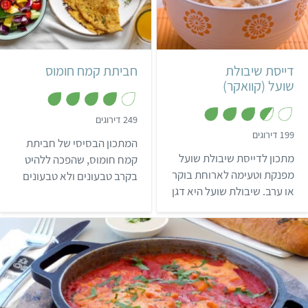
קל
15 דקות
קל
15 דקות
2 מנות
2 מנות
דייסת שיבולת
חביתת קמח חומוס
שועל (קוואקר)
,
249 דירוגים
3
,
199 דירוגים
.
המתכון הבסיסי של חביתת
3
9
.
מתכון לדייסת שיבולת שועל
מ
קמח חומוס, שהפכה ללהיט
6
ת
מ
מפנקת וטעימה לארוחת בוקר
בקרב טבעונים ולא טבעונים
ו
ת
ך
או ערב. שיבולת שועל היא דגן
ו
(החביתה אף מוגשת לארוחת
5
ך
דיאטטי ביותר – דייסת
בוקר בבתי קפה רבים). אם
5
קוואקר ללא סוכר מכילה רק
אתם לא אוהבים קמח חומוס,
60 קלוריות ל-100 גרם.
מומלץ להחליף אותו בקמח
עדשים, שחלק מוצאים אותו
טעים בהרבה. ניתן להשיג
קמח חומוס וקמח עדשים
בסופרים, בחנויות טבע