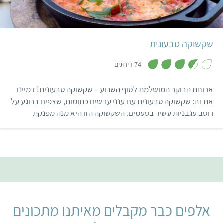
קל
שעה
2 מנות
ישראלי
ובחנויות של מזון הודי. חביתת
חומוס לארוחת בוקר סוגרת
את הפינה לכמה שעות
שקשוקה טבעונית
טובות… מנסיון!
,
3
74 דירוגים
.
6
מ
ארוחת הבוקר המושלמת לסוף השבוע – שקשוקה טבעונית! דמיינו
ת
ו
את זה: שקשוקה טבעונית עם ענני עדשים כתומות, שצפים ברוגע על
ך
רוטב עגבניות עשיר בטעמים. השקשוקה הזו היא מנה מפנקת
5
במיוחד.
אלפים כבר מקבלים מאיתנו מתכונים