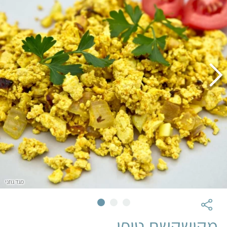
מגד גוזני
מקושקשת טופו