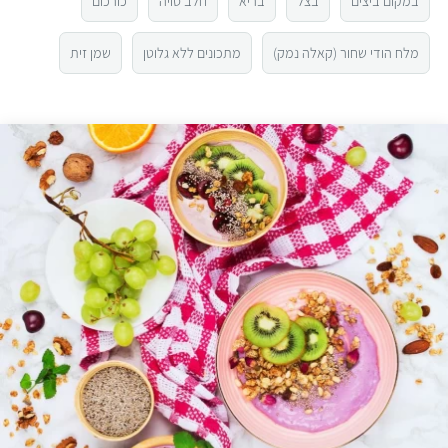
במקום ביצים
בצל
בריא
חלב סויה
כורכום
1
מלח הודי שחור (קאלה נמק)
מתכונים ללא גלוטן
שמן זית