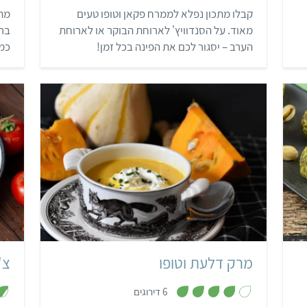
2
קבלו מתכון נפלא לממרח פקאן וטופו טעים
מתכ
מ
ת
מאוד. על הסנדוויץ' לארוחת הבוקר או לארוחת
ברי
ו
ך
הערב – יסגור לכם את הפינה בכל זמן!
כמנ
5
קל
מרק דלעת וטופו
צ'
,
6 דירוגים
4
מ