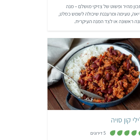
2
ון מהיר ופשוט של צזיקי מושלם – מנה
מ
ת
אה, טעימה ומרעננת שיכולה לשמש כסלט,
ו
ך
ה ראשונה או לצד המנה העיקרית.
5
קל
שעה
ילי קון סויה
,
5 דירוגים
4
.