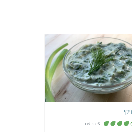
קל
10 דקות
6 מנות
יווני
יקי
,
6 דירוגים
4
.