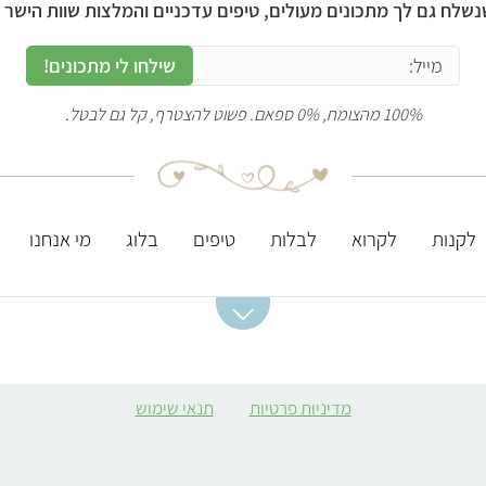
נשלח גם לך מתכונים מעולים, טיפים עדכניים והמלצות שוות הישר ל
שילחו לי מתכונים!
100% מהצומח, 0% ספאם. פשוט להצטרף, קל גם לבטל.
לקנות
לקרוא
לבלות
טיפים
בלוג
מי אנחנו
מתכונים מומלצים
ערכים תזונתיים
מסעדות מומלצות
חשובים
סלט תפוחי אדמה
מסעדות טבעוניות
מדיניות פרטיות
תנאי שימוש
ברזל
קובה סלק
מסעדות מומלצות
חלבון
בירושלים
מרק כתום
אבץ