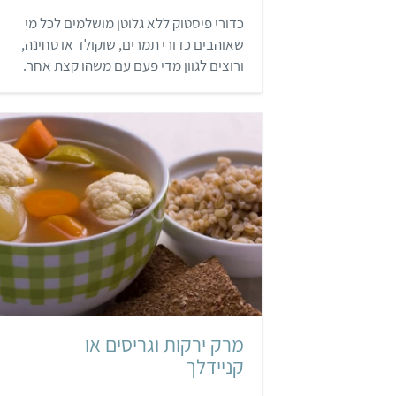
8
כדורי פיסטוק ללא גלוטן מושלמים לכל מי
מ
ת
שאוהבים כדורי תמרים, שוקולד או טחינה,
ו
ך
ורוצים לגוון מדי פעם עם משהו קצת אחר.
5
המתכון כשר לפסח, אבל מתאים מאוד גם
לאירועים חגיגיים (כמו מימונה, בת מצווה ויום
הולדת), לאירוח חברים ואפילו לערב ביתי מול
הטלוויזיה.
קל
מרק ירקות וגריסים או
קניידלך
,