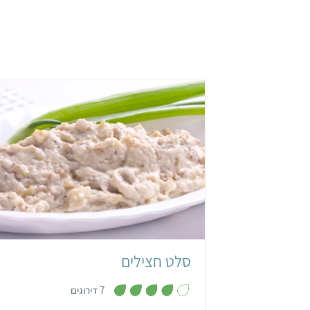
קל
סלט חצילים
,
7 דירוגים
3
.