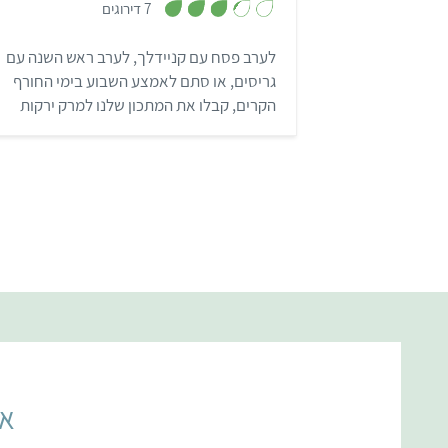
7 דירוגים
3
.
3
לערב פסח עם קניידלך, לערב ראש השנה עם
מ
ת
גריסים, או סתם לאמצע השבוע בימי החורף
ו
ך
הקרים, קבלו את המתכון שלנו למרק ירקות
5
עשיר וטעים.
אל