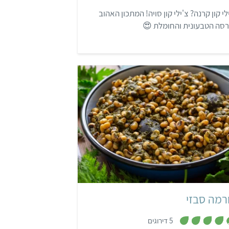
6
לי קון קרנה? צ'ילי קון סויה! המתכון האהוב
מ
ת
רסה הטבעונית והחומלת 😍
ו
ך
5
קל
שעתיים ו-25 דקות
פרסי
רמה סבזי
,
5 דירוגים
4