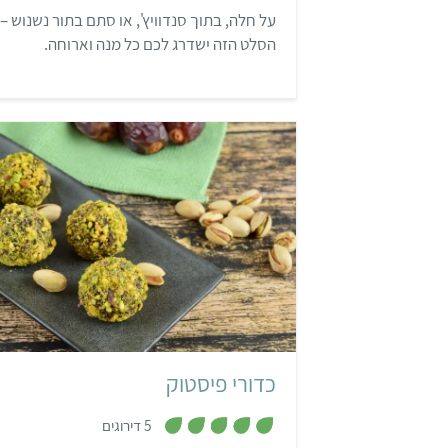
9
על חלה, בתוך סנדוויץ', או סתם בתור נשנוש –
מ
ת
הסלט הזה ישדרג לכם כל מנה וארוחה.
ו
ך
5
קל
20 דקות
כ-25 כדורים
כדורי פיסטוק
,
5 דירוגים
4
.