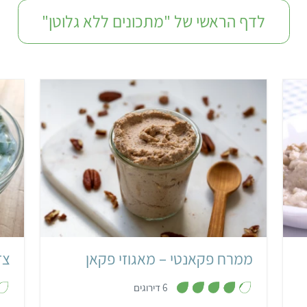
לדף הראשי של "מתכונים ללא גלוטן"
קל
10 דקות
ממרח פקאנטי – מאגוזי פקאן
צז
,
6 דירוגים
4
.