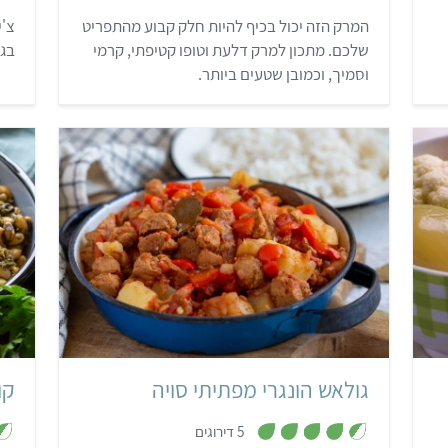
ת
המרק הזה יכול בכיף להיות חלק קבוע מהתפריט
צ'י
ו
ך
שלכם. מתכון למרק דלעת וטופו קטיפתי, קרמי
בג
5
וסמיך, וכמובן שטעים ביותר.
בינוני
הונגרי
גולאש הונגרי מפתיתי סויה
קו
,
5 דירוגים
4