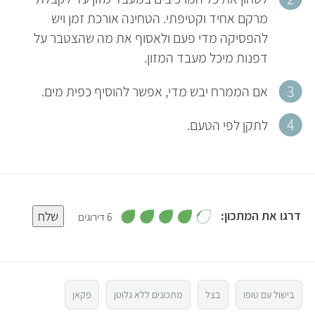
מרקם אחיד וקטיפתי. הטחינה אורכת זמן ויש
להפסיקה מדי פעם ולאסוף את מה שהצטבר על
דפנות מיכל מעבד המזון.
אם הממרח יבש מדי, אפשר להוסיף כפית מים.
לתקן לפי הטעם.
,
דרגו את המתכון:
שלח
6 דירוגים
4
.
5
2
מ
ת
ו
4
ך
5
בישול עם טופו
בצל
מתכונים ללא גלוטן
פקאן
3