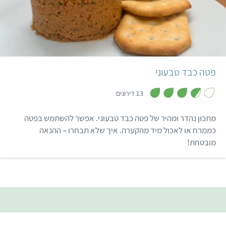
טחינה פשוט טעים.
קל
25 דקות
6 מנות
פטה כבד טבעוני
,
3
13 דירוגים
.
7
מ
מתכון נהדר ומהיר של פטה כבד טבעוני. אפשר להשתמש בפטה
ת
ו
כממרח או לאכול מיד מהקערה. איך שלא תבחרו – ההנאה
ך
מובטחת!
5