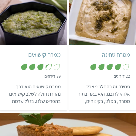
קל
5 דקות
קל
35 דקות
ממרח טחינה
ממרח קישואים
,
,
22 דירוגים
89 דירוגים
3
3
.
.
טחינה זה בהחלט מאכל
ממרח קישואים הוא דרך
3
9
מ
מ
אלוהי לרובנו. היא באה בתור
נהדרת וזולה לשלב קישואים
ת
ת
ממרח, בסלט, בקינוחים,
בתפריט שלנו. בגלל שרמת
ו
ו
ך
ך
אפשר להתשמש בה בתור
החריפות של המתכון ניתנת
5
5
תחליף ביצה, והיא פשוט
לשליטה והמרקם שלו מענג
בריאה בקטע אחר. קבלו את
במיוחד – זה ממרח שמתאים
המתכון הכי בסיסי לממרח
גם לילדים סקרנים.