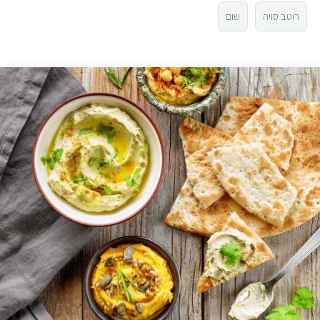
רוטב סויה
שום
2
1