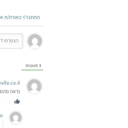
התחבר/י כאורח/ת או
3
תגובות
lla.co.il
נראה מהמ
0
מו