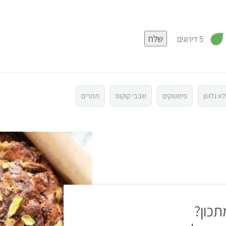
,
שלח
4
5 דירוגים
.
8
מ
ת
ו
ך
5
א גלוטן
פיסטוקים
שבבי קוקוס
תמרים
כון?