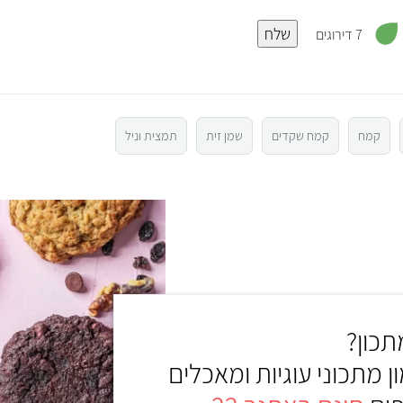
,
שלח
3
7 דירוגים
.
9
מ
ת
ו
ך
5
קמח
קמח שקדים
שמן זית
תמצית וניל
כון?
ון מתכוני עוגיות ומאכלים