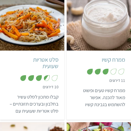
קל
10 דקות
קל
40 דקות
600 גרם
6 מנות
אסייתי
ממרח קשיו
סלט אטריות
שעועית
,
11 דירוגים
3
,
10 דירוגים
.
ממרח קשיו טעים ופשוט
3
2
.
מ
קבלו מתכון לסלט עשיר
מאוד להכנה. אפשר
5
ת
מ
בחלבון ובערכים תזונתיים –
להשתמש בגבינת קשיו
ו
ת
ך
סלט אטריות שעועית עם
כממרח על לחם, כגבינה
ו
5
ך
בטטה וגזר בטעם אסייתי
לפיצה, לזניה וכדומה.
5
מושלם!