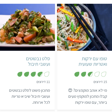
קל
40 דקות
קל
15 דקות
4 מנות
אסייתי
טופו עם ירקות
סלט נבטוטים
ואטריות שעועית
ועשבי תיבול
,
,
15 דירוגים
11 דירוגים
3
2
.
.
מי לא אוהב מוקפצים? 😍
מתכון פשוט לסלט נבטוטים
7
7
מ
מ
קבלו מתכון למוקפץ טעים
ועשבי תיבול שיביא טריות
ת
ת
ביותר, עם טופו ירקות
לכל ארוחה.
ו
ו
ך
ך
ואטריות שעועית.
5
5