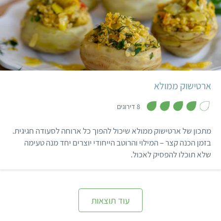
בינוני
45 דקות
8-10 מנות
ארטישוק ממולא
,
4
8 דירוגים
מ
ת
ו
מתכון של ארטישוק ממולא שיכול להפוך כל ארוחה לסעודה חגיגית.
ך
5
בזמן הכנה קצר – המילוי והרוטב הייחודי יוצרים יחד מנה טעימה
שלא תוכלו להפסיק לאכול.
עוד תוצאות