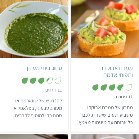
קל
35 דקות
קל
10 דקות
תימני
ממרח אבוקדו
סחוג ביתי מעודן
ותפוחי אדמה
,
11 דירוגים
3
,
11 דירוגים
.
לסנדוויץ של שווארמה או
3
4
.
מתכון של ממרח אבוקדו
מ
מעורב טבעוני, בפלאפל או
7
ת
מ
משביע וטעים שישדרג לכם
סתם כדי להוסיף לדברים –
ו
ת
ך
כל ארוחה עם מינימום מאמץ!
ו
אם אתם אוהבים חריף זה
5
ך
המתכון המושלם לסחוג
5
בשבילכם!