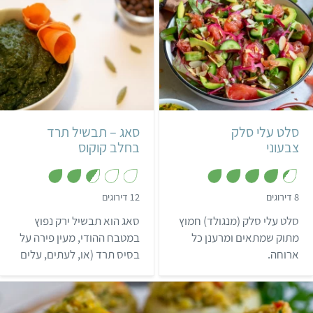
קל
30 דקות
קל
הודי
סלט עלי סלק
סאג – תבשיל תרד
צבעוני
בחלב קוקוס
,
,
8 דירוגים
12 דירוגים
2
4
.
.
סלט עלי סלק (מנגולד) חמוץ
סאג הוא תבשיל ירק נפוץ
7
3
מ
מ
מתוק שמתאים ומרענן כל
במטבח ההודי, מעין פירה על
ת
ת
ארוחה.
בסיס תרד (או, לעתים, עלים
ו
ו
ך
ך
ירוקים אחרים). מומלץ להגיש
5
5
אותו בליווי אורז או צ'פאטי
(פיתה הודית).