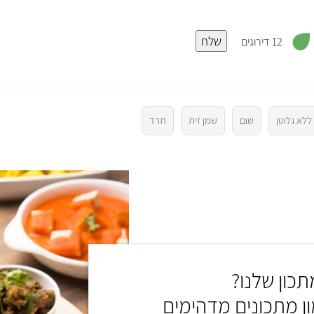
,
שלח
2
12 דירוגים
.
7
מ
ת
ו
ך
5
ללא גלוטן
שום
שמן זית
תרד
כון שלנו?
ון מתכונים מדהימים