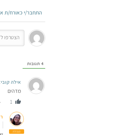
התחבר/י כאורח/ת או
4
תגובות
אילה קוביצ
מדהים
1
רו
מנהלת
שמ