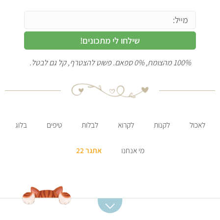
שילחו לי מתכונים!
100% מהצומח, 0% ספאם. פשוט להצטרף, קל גם לבטל.
לאכול
לקנות
לקרוא
לבלות
טיפים
בלוג
מי אנחנו
אתגר 22