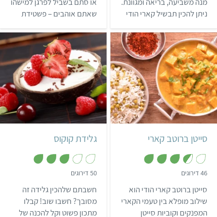
מ
מ
מנה משביעה, בריאה ומגוונת.
או סתם בשביל לפרגן למישהו
ת
ת
ניתן להכין תבשיל קארי הודי
שאתם אוהבים – פשטידת
ו
ו
ך
ך
עם כל הירקות שיש לכם
מנגולד ותפוחי אדמה טעימה
5
5
במטבח, ולרענן את המתכון
ביותר!
עם הצעות הגיוון שלנו.
קל
40 דקות
קל
שעתיים ו-10 דקות
3 מנות
הודי
איטלקי
סייטן ברוטב קארי
גלידת קוקוס
,
,
46 דירוגים
50 דירוגים
3
3
.
.
סייטן ברוטב קארי הודי הוא
חשבתם שלהכין גלידה זה
1
6
מ
מ
שילוב מופלא בין טעמי הקארי
מסובך? חשבו שוב! קבלו
ת
ת
המפנקים וקוביות סייטן
מתכון פשוט וקל להכנה של
ו
ו