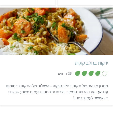
ך
ך
עסיסיות ונגיסות.
גלידת קוקוס טעימה!
5
5
בינוני
6-8 מנות
אסייתי
ירקות בחלב קוקוס
,
3
36 דירוגים
.
8
מ
מתכון מדהים של ירקות בחלב קוקוס – השילוב של הירקות הכתומים
ת
ו
עם העדשים והרוטב הסמיך יוצרים יחד מגוון טעמים משגע שפשוט
ך
אי אפשר לעמוד בפניו!
5