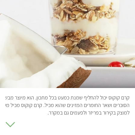
קרם קוקוס יכול להחליף שמנת כמעט בכל מתכון. הוא מיוצר מבשר אג
למוצק בקירור בפריזר ולפעמים גם במקרר.
קרם הקוקוס מאפשר להכין מנות מפנקות כמו רטבים קרמיים לפסטה ו
בתבשילים הודיים ותאילנדיים, קרם הקוקוס השומני סופג את החומר