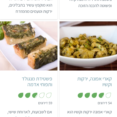
5
ת
מ
הוא מוקפץ עשיר בתבלינים,
ופשוטה להכנה הזוכה
ו
ת
ך
ירקות וטעמים מהמזרח
לתשבוחות. פרוסות הטופו
ו
5
ך
הרחוק. זו מנה מושלמת
מושרות במרינדה למשך
5
לארוחת צהריים רגועה.
כשעתיים, נצרבות היטב על
מחבת פסים ומבושלות
ברוטב שמנתי שעשוי מקרם
קוקוס.
קל
40 דקות
קל
שעה ו-20 דקות
4 מנות
הודי
קארי אפונה, ירקות
פשטידת מנגולד
וקשיו
ותפוחי אדמה
,
,
54 דירוגים
59 דירוגים
2
3
.
.
קארי אפונה ירקות וקשיו הוא
אם לשבועות, לארוחת שישי,
8
8