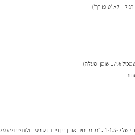
חור
ם מעט כדי לספוג את המים.