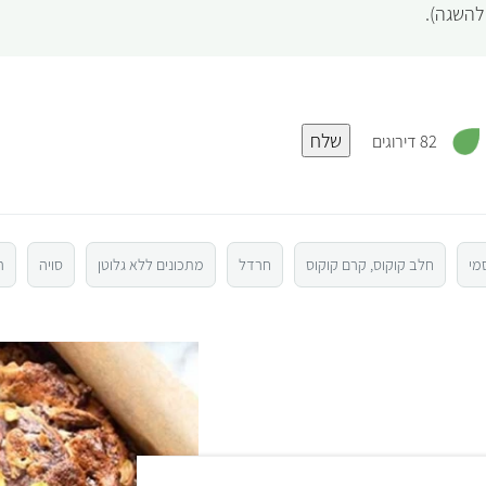
להשגה).
,
שלח
3
82 דירוגים
.
3
מ
ת
ו
ך
5
מי
חלב קוקוס, קרם קוקוס
חרדל
מתכונים ללא גלוטן
סויה
ר