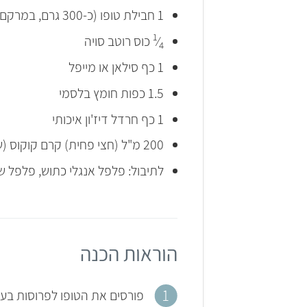
1 חבילת טופו (כ-300 גרם, במרקם רגיל – לא 'טופו רך')
1
⁄
כוס רוטב סויה
4
1 כף סילאן או מייפל
1.5 כפות חומץ בלסמי
1 כף חרדל דיז'ון איכותי
200 מ"ל (חצי פחית) קרם קוקוס (שמכיל 17% שומן ומעלה)
לתיבול: פלפל אנגלי כתוש, פלפל ש
הוראות הכנה
פורסים את הטופו לפרוסות בעובי של כ-1-1.5 ס"מ, מניחים אותן בין ניירות סופגים ולוחצי