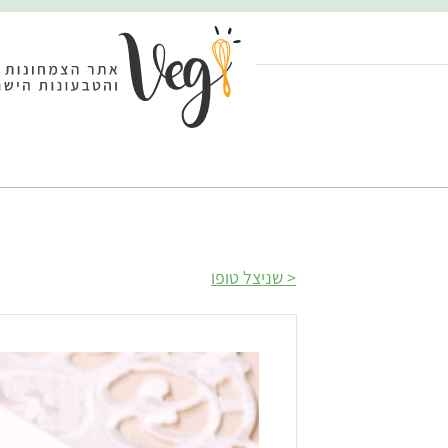
ד
שניצל טופו