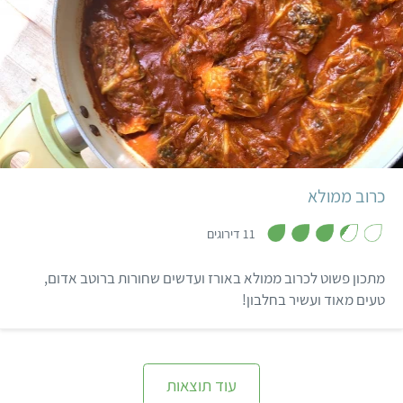
הביס הראשון והעסיסי.
קל
שעה ו-30 דקות
5 מנות
כרוב ממולא
,
3
11 דירוגים
.
4
מ
מתכון פשוט לכרוב ממולא באורז ועדשים שחורות ברוטב אדום,
ת
ו
טעים מאוד ועשיר בחלבון!
ך
5
עוד תוצאות