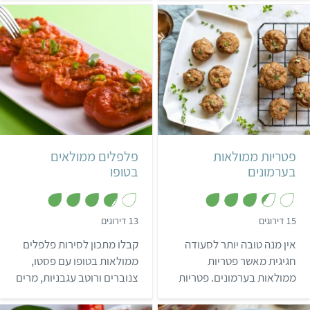
שבא לכם!
קל
40 דקות
קל
18 פטריות
פטריות ממולאות
פלפלים ממולאים
בערמונים
בטופו
,
,
15 דירוגים
13 דירוגים
3
3
.
.
אין מנה טובה יותר לסעודה
קבלו מתכון לסירות פלפלים
8
4
מ
מ
חגיגית מאשר פטריות
ממולאות בטופו עם פסטו,
ת
ת
ממולאות בערמונים. פטריות
צנוברים ורוטב עגבניות, מרים
ו
ו
ך
ך
ממולאות הן מנה ראשונה
כל ארוחה בניחוחות של כל
5
5