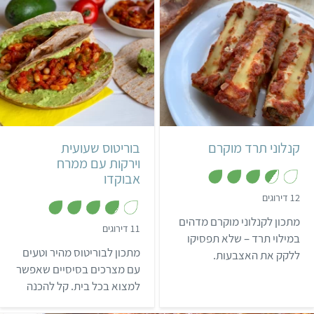
טעימה בטירוף שתרשים את
טוב.
כל אורחי השולחן ותשתלב
נהדר בכל סעודת חג.
בינוני
35 דקות
קל
4 מנות
מקסיקני
קנלוני תרד מוקרם
בוריטוס שעועית
וירקות עם ממרח
אבוקדו
,
12 דירוגים
3
.
מתכון לקנלוני מוקרם מדהים
6
,
11 דירוגים
מ
במילוי תרד – שלא תפסיקו
3
ת
.
מתכון לבוריטוס מהיר וטעים
ללקק את האצבעות.
ו
8
ך
מ
עם מצרכים בסיסיים שאפשר
5
ת
למצוא בכל בית. קל להכנה
ו
ך
ולא צריך לחכות הרבה זמן עד
5