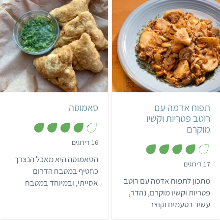
אם כמנת פתיחה בארוחת חג
שמתאימה לארוחת הצהריים
או כמנת צד בארוחה חגיגית.
או לארוחה אחרי אימון.
בינוני
שעה ו-20 דקות
קל
8 סאמוסות
הודי
5 מנות
תפוח אדמה עם
סאמוסה
רוטב פטריות וקשיו
מוקרם
,
16 דירוגים
4
.
הסאמוסה היא מאכל הנצרך
1
,
17 דירוגים
מ
4
כחטיף במטבח הדרום
ת
.
מתכון לתפוח אדמה עם רוטב
אסייתי, ובמיוחד במטבח
ו
1
ך
מ
פטריות וקשיו מוקרם, נהדר,
ההודי, הנפאלי והפקיסטני.
5
ת
עשיר בטעמים וקוצר
ו
קבלו מתכון לגרסה שלנו
ך
מחמאות.
לסאמוסה הודית, ונשנשו כמה
5