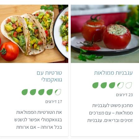
קל
שעה ו-5 דקות
קל
4 מנות
10 טורטיות ממולאות
עגבניות ממולאות
טורטיות עם
מקסיקני
גוואקמולי
,
23 דירוגים
3
,
17 דירוגים
.
מתכון פשוט לעגבניות
4
3
.
מ
את הטורטיות הממולאות
ממולאות – עם מצרכים
2
ת
מ
בגוואקמולי אפשר לנשנש
זמינים ובריאים. עגבניות
ו
ת
ך
בכל ארוחה – אם ארוחת
ממולאות בטופו הן מנה
ו
5
ך
בוקר, ארוחת צהריים, או ערב,
חלבונית מרשימה ומשביעה,
5