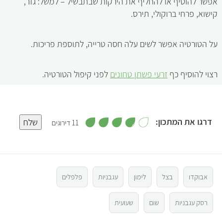
אפשר להוסיף או להחליף את הירקות שבתבשיל – למשל: גזר,
קישוא, פרחי ברוקולי, תירס.
על הטורטיה אפשר לשים עלה חסה טרייה, לתוספת פריכות.
רצוי להוסיף כף
זרעי פשתן טחונים
לפני קיפול הטורטיה.
,
דרגו את המתכון:
שלח
11 דירוגים
3
.
5
8
מ
ת
ו
4
ך
5
אבוקדו
בצל
לימון
עגבניות
פלפלים
3
רסק עגבניות
שום
שעועית
2