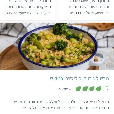
מתכון מהיר, פשוט להכנה
מתכון לדייסת שיבולת שועל
ת
6
ו
מ
וטעים במיוחד של תחתיות
מפנקת וטעימה לארוחת בוקר
ך
ת
ארטישוק ממולאות בתפוח
או ערב. שיבולת שועל היא דגן
5
ו
ך
אדמה עם פסטו, שבלי המון
דיאטטי ביותר – דייסת
5
מאמץ ישדרגו כל ארוחה
קוואקר ללא סוכר מכילה רק
לחגיגית יותר!
60 קלוריות ל-100 גרם.
קל
תבשיל בורגול, פולי סויה וברוקולי
,
4
20 דירוגים
.
1
מ
תבשיל בריא, עשיר בחלבון, ברזל ושלל ערכים תזונתיים נוספים.
ת
ו
מתאים לארוחה אחרי אימון או סתם אם בא לכם להתפנק.
ך
5