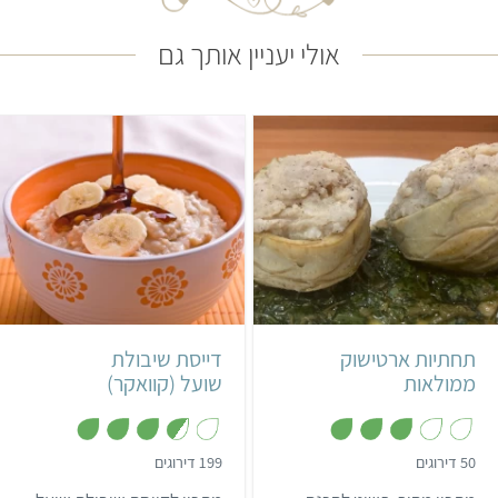
אולי יעניין אותך גם
קל
25 דקות
קל
15 דקות
8-10 מנות
2 מנות
תחתיות ארטישוק
דייסת שיבולת
ממולאות
שועל (קוואקר)
,
,
50 דירוגים
199 דירוגים
3
3
מ
.