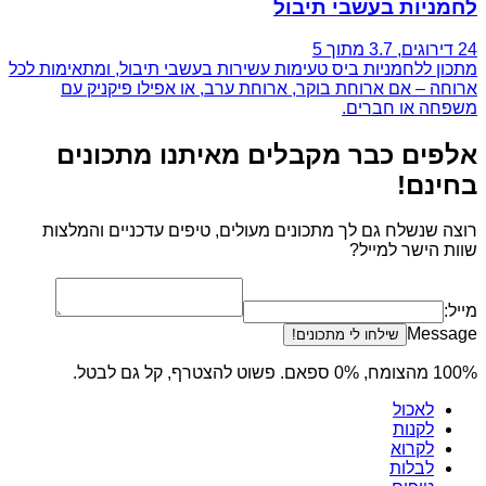
לחמניות בעשבי תיבול
24 דירוגים
, 3.7 מתוך 5
מתכון ללחמניות ביס טעימות עשירות בעשבי תיבול, ומתאימות לכל
ארוחה – אם ארוחת בוקר, ארוחת ערב, או אפילו פיקניק עם
משפחה או חברים.
אלפים כבר מקבלים מאיתנו מתכונים
בחינם!
רוצה שנשלח גם לך מתכונים מעולים, טיפים עדכניים והמלצות
שוות הישר למייל?
מייל:
Message
שילחו לי מתכונים!
100% מהצומח, 0% ספאם. פשוט להצטרף, קל גם לבטל.
לאכול
לקנות
לקרוא
לבלות