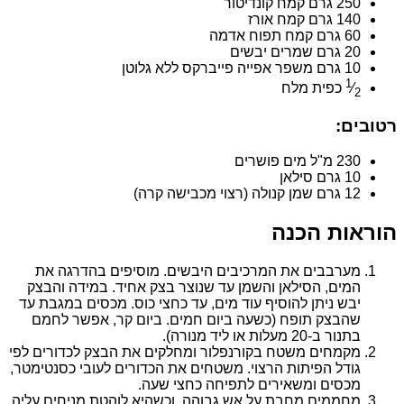
250 גרם קמח קונדיטור
140 גרם קמח אורז
60 גרם קמח תפוח אדמה
20 גרם שמרים יבשים
10 גרם משפר אפייה פייברקס ללא גלוטן
1
⁄
כפית מלח
2
רטובים:
230 מ"ל מים פושרים
10 גרם סילאן
12 גרם שמן קנולה (רצוי מכבישה קרה)
הוראות הכנה
מערבבים את המרכיבים היבשים. מוסיפים בהדרגה את
המים, הסילאן והשמן עד שנוצר בצק אחיד. במידה והבצק
יבש ניתן להוסיף עוד מים, עד כחצי כוס. מכסים במגבת עד
שהבצק תופח (כשעה ביום חמים. ביום קר, אפשר לחמם
בתנור ב-20 מעלות או ליד מנורה).
מקמחים משטח בקורנפלור ומחלקים את הבצק לכדורים לפי
גודל הפיתות הרצוי. משטחים את הכדורים לעובי כסנטימטר,
מכסים ומשאירים לתפיחה כחצי שעה.
מחממים מחבת על אש גבוהה, וכשהיא לוהטת מניחים עליה