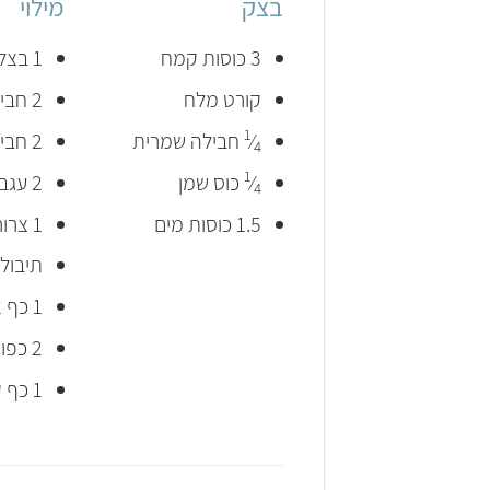
בצק
מילוי
3 כוסות קמח
1 בצל גדול קצוץ
קורט מלח
2 חבילות פטריות פורטובלו קצוצות
1
⁄
חבילה שמרית
2 חבילות פטריות שמפיניון קצוצות
4
1
⁄
כוס שמן
2 עגבניות חתוכות
4
1.5 כוסות מים
1 צרור פטרוזיליה קצוצה
תיבול:
1 כף אבקת מרק פרווה
2 כפות מים רותחים
1 כף קמח