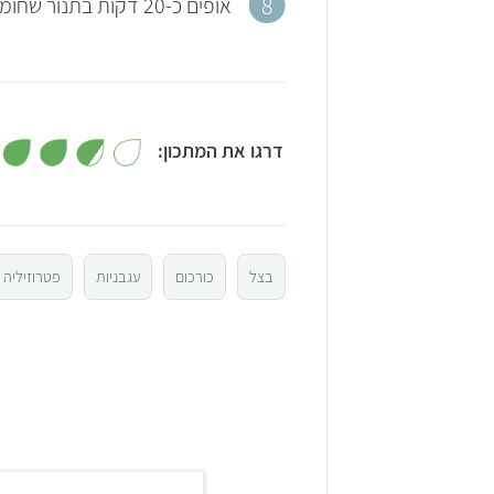
אופים כ-20 דקות בתנור שחומם מראש ל-220 מעלות, עד להזהבה.
דרגו את המתכון:
5
4
בצל
כורכום
עגבניות
פטרוזיליה
3
2
1