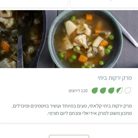
ך
תבשיל חומוס הוא קל ומהיר
כמנה עיקרית או כתוספת
5
להכנה כמו שקשוקה, והוא
מרשימה לצד הארוחה.
מנחם, מזין ובריא.
הידעתם? אגוזי מלך הם מקור
לאומגה 3.
קל
מרק ירקות ביתי
,
3
120 דירוגים
.
5
מ
מרק ירקות ביתי קלאסי, טעים במיוחד ועשיר בויטמינים ומינרלים.
ת
ו
מתכון פשוט למרק אידיאלי ומנחם ליום חורפי.
ך
5