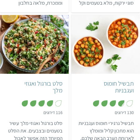
סוגי ירקות, מלא בטעמים וקל
וממכרת, מלאה בחלבון
ו
ו
ך
ך
להכנה. הידעתם? הכוסמת
וסיבים תזונתיים.
5
5
עשירה בחלבון בהשוואה
לדגנים כמו אורז וחיטה. קראו
עוד על הקשר בין בריאות
ותזונה.
קל
שעה ו-5 דקות
קל
15 דקות
4 מנות
ישראלי
4 מנות
תבשיל חומוס
סלט בורגול ואגוזי
ועגבניות
מלך
,
,
130 דירוגים
116 דירוגים
4
3
.
מ
תבשיל גרגירי חומוס ועגבניות
סלט בורגול ואגוזי מלך עשיר
8
ת
מ
ו
הוא מתכון קליל ומומלץ
בטעמים ובצבעים. את הסלט
ת
ך
לארוחת הערב הבאה שלכם.
המיוחד הזה אפשר לאכול
ו
5