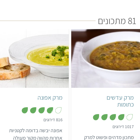
פטרוזיליה לאחר הארוחה מרעננת את הפה ומפחיתה ריחות של
שום ובצל.
81 מתכונים
קל
35 דקות
קל
שעה ו-20 דקות
4 מנות
8 מנות
מרק עדשים
מרק אפונה
כתומות
,
816 דירוגים
3
,
1017 דירוגים
.
אפונה יבשה בדומה לקטניות
3
8
.
מתכון מדהים ופשוט למרק
מ
אחרות מהווה מקור מעולה
9