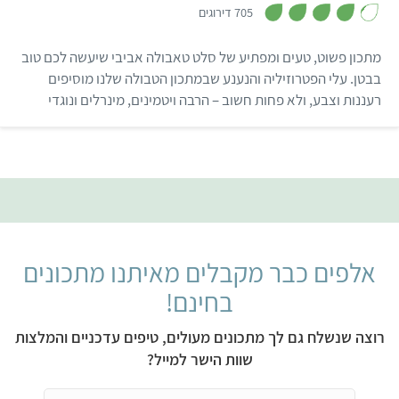
4
705 דירוגים
.
1
מ
מתכון פשוט, טעים ומפתיע של סלט טאבולה אביבי שיעשה לכם טוב
ת
ו
בבטן. עלי הפטרוזיליה והנענע שבמתכון הטבולה שלנו מוסיפים
ך
רעננות וצבע, ולא פחות חשוב – הרבה ויטמינים, מינרלים ונוגדי
5
חמצון שהופכים את המתכון לחגיגת בריאות.
אלפים כבר מקבלים מאיתנו מתכונים
בחינם!
רוצה שנשלח גם לך מתכונים מעולים, טיפים עדכניים והמלצות
שוות הישר למייל?