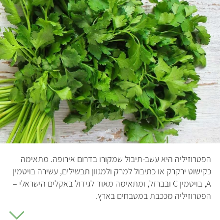
הפטרוזיליה היא עשב-תיבול שמקורו בדרום אירופה. מתאימה
כקישוט ירקרק או כתיבול למרק ולמגוון תבשילים, עשירה בויטמין
A, בויטמין C ובברזל, ומתאימה מאוד לגידול באקלים הישראלי –
הפטרוזיליה מככבת במטבחים בארץ.
הפטרוזיליה היא תרופת סבתא לריחות רעים מהפה: לעיסת עלי