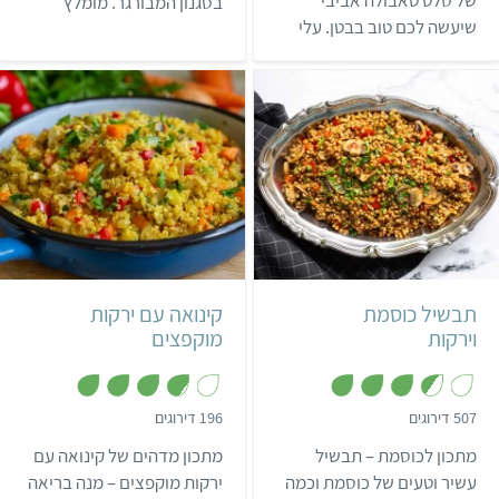
של סלט טאבולה אביבי
בסגנון המבורגר. מומלץ
ו
ת
ך
שיעשה לכם טוב בבטן. עלי
ו
במיוחד להגיש בלחמניית
5
ך
הפטרוזיליה והנענע שבמתכון
המבורגר, עם רטבים וירקות
5
הטבולה שלנו מוסיפים
טריים.
רעננות וצבע, ולא פחות חשוב
– הרבה ויטמינים, מינרלים
ונוגדי חמצון שהופכים את
המתכון לחגיגת בריאות.
קל
45 דקות
קל
שעה
6-8 מנות
5 מנות
תבשיל כוסמת
קינואה עם ירקות
וירקות
מוקפצים
,
,
507 דירוגים
196 דירוגים
3
3
.
.
מתכון לכוסמת – תבשיל
מתכון מדהים של קינואה עם
8
5
מ
מ
עשיר וטעים של כוסמת וכמה
ירקות מוקפצים – מנה בריאה
ת
ת