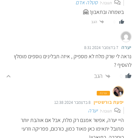
סטלה אדם
תגובה ל
בשמחה ובתאבון! 🤗
הגב
0
יערה
7 בדצמבר 2024 8:31
נראה לי שרק מלח לא מספיק , איזה תבלינים נוספים מומלץ
להוסיף ?
הגב
0
עורכת
יפעת בורשטיין
8 בדצמבר 2024 12:38
יערה
תגובה ל
היי יערה, אפשר אמנם רק מלח, אבל אם אוהבת יותר
מתובל יתאימו כאן מאוד כמון, כורכום, פפריקה וזרעי
כוסברה. בתיאבון!