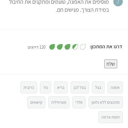
מוסיפים את האפונה, טועמים ומתקנים את התיבול
במידת הצורך. מגישים חם.
,
דרגו את המתכון:
120 דירוגים
3
.
5
5
מ
שלח
ת
ו
4
ך
5
3
אפונה
בצל
בצל לבן
בריא
גזר
כרובית
2
מתכונים ללא גלוטן
סלרי
פטרוזיליה
קישואים
1
תפוח אדמה