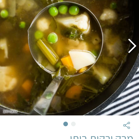
אלונה להב
מרק ירקות ביתי