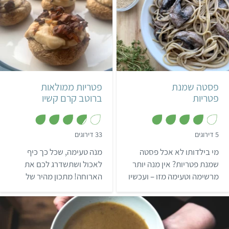
קל
25 דקות
קל
45 דקות
6 מנות
איטלקי
16 פטריות ממולאות
פסטה שמנת
פטריות ממולאות
פטריות
ברוטב קרם קשיו
,
,
5 דירוגים
33 דירוגים
3
4
מ
.
מי בילדותו לא אכל פסטה
מנה טעימה, שכל כך כיף
ת
8
ו
מ
שמנת פטריות? אין מנה יותר
לאכול ושתשדרג לכם את
ך
ת
מרשימה וטעימה מזו – ועכשיו
הארוחה! מתכון מהיר של
5
ו
ך
יש אותה גם בגרסה הטבעונית
פטריות ממולאות ברוטב קרם
5
🤩 מתכון מושלם ופשוט שלא
קשיו – מומלץ במיוחד להגיש
תוכלו להפסיק לאכול!
בארוחת שישי או בסעודת חג.