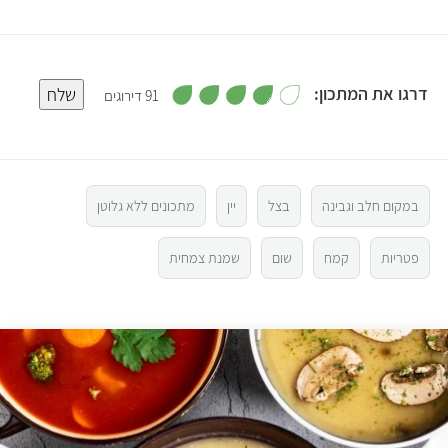
,
דרגו את המתכון:
שלח
91 דירוגים
3
.
5
8
מ
ת
ו
4
ך
5
במקום חלב וגבינה
בצל
יין
מתכונים ללא גלוטן
3
פטריות
קמח
שום
שמנת צמחית
2
1