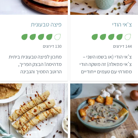
נקודות מכירה לסופגניות
טבעוניות. חג שמח ומתוק!
2 כוסות
הודי
פיצה בינונית
איטלקי
צ'אי הודי
פיצה טבעונית
,
,
144 דירוגים
130 דירוגים
3
4
מ
.
צ'אי הודי (או בשמו השני –
מתכון לפיצה טבעונית ביתית
ת
9
ו
מ
צ'אי מסאלה) זה משקה הודי
מדהימה! הבצק הפריך,
ך
ת
מסורתי עם טעמים ייחודיים
הרוטב הסמיך והגבינה
5
ו
ך
ונפלאים. את המתכון שכאן
הנמתחת יוצרים ביחד פיצה
5
אפשר להכין בקלות
מגרה שמתאימה לכל זמן
ובמהירות, ותוך 10 דקות
ולכל אירוע, הבטחה שלנו 😉.
הבית יתמלא בניחוח מדהים
של הודו הרחוקה…
קל
שעה ו-5 דקות
קל
6 בלינצ'ס גדולים