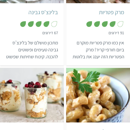
4 מנות
מרק פטריות
בלינצ'ס גבינה
,
,
91 דירוגים
67 דירוגים
3
3
.
.
אין כמו מרק פטריות מוקרם
מתכון מושלם של בלינצ'ס
8
8
מ
מ
ביום חורפי קריר! מרק
גבינה טעימים ופשוטים
ת
ת
הפטריות הזה יענג את בלוטות
להכנה. קינוח שחיתות שפשוט
ו
ו
ך
ך
הטעם שלכם ויעטוף אתכם
לא תרצו להפסיק לאכול…
5
5
בחמימות נעימה.
בינוני
40 דקות
קל
20 דקות
2 מנות
אמריקאי
10-12 כוסות