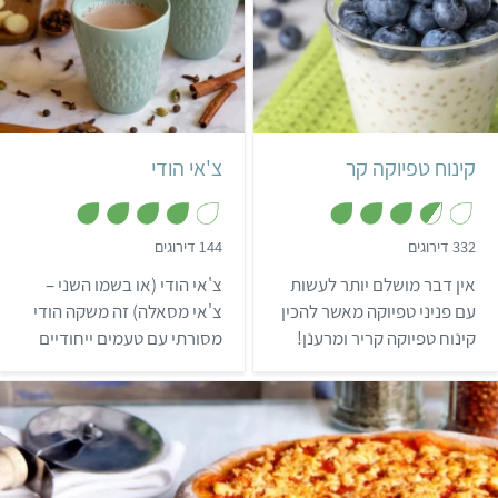
קל
30 דקות
קל
15 דקות
8 מנות
2 כוסות
הודי
קינוח טפיוקה קר
צ'אי הודי
,
,
332 דירוגים
144 דירוגים
4
3
.
מ
אין דבר מושלם יותר לעשות
צ'אי הודי (או בשמו השני –
6
ת
מ
ו
עם פניני טפיוקה מאשר להכין
צ'אי מסאלה) זה משקה הודי
ת
ך
קינוח טפיוקה קריר ומרענן!
מסורתי עם טעמים ייחודיים
ו
5
ך
המתכון גורף מחמאות, הוא
ונפלאים. את המתכון שכאן
5
מהיר וקל להכנה, ואפשר
אפשר להכין בקלות
לשלב בו טעמים ופירות שונים
ובמהירות, ותוך 10 דקות
והתוצאה תמיד תצא מעולה!
הבית יתמלא בניחוח מדהים
של הודו הרחוקה…