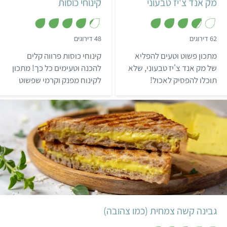
מק אנד צ'יז טבעוני
קינוחי כוסות
,
,
62 דירוגים
48 דירוגים
4
3
.
.
מתכון פשוט וטעים להפליא
קינוחי כוסות פרווה קלים
2
7
מ
מ
של מק אנד צ'יז טבעוני, שלא
להכנה וטעימים כל כך! מתכון
ת
ת
תוכלו להפסיק לאכול!
לקינוח מפנק וקרמי שפשוט
ו
ו
ך
ך
לא תוכלו להפסיק לאכול.
5
5
מומלץ להגיש בארוחה
לשבועות או בכל סעודה
אחרת שאתם רוצים להפוך
לקצת יותר חגיגית.
בינוני
4 שעות ו-15 דקות
גבינה קשה צמחית (כמו צהובה)
,