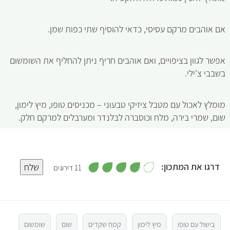
אם אוהבים מרקם עסיסי, כדאי להוסיף שתי כפות שמן.
אפשר לגוון בציפויים, ואם אוהבים חריף ניתן להחליף את השומשום
בשבבי צ'ילי.
מומלץ לאכול עם מטבל ציזיקי טבעוני – מכניסים טופו, מיץ לימון,
שום, שמרי בירה, מלח וכוסברה לבלנדר ומערבלים למרקם חלק.
,
דרגו את המתכון:
שלח
11 דירוגים
4
.
5
1
מ
ת
ו
4
ך
5
בישול עם טופו
מיץ לימון
קמח שקדים
שום
שומשום