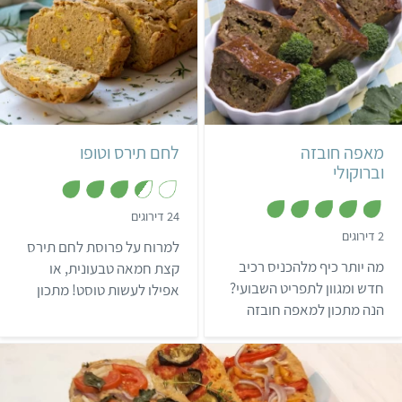
קל
50 דקות
קל
שעה ו-5 דקות
תבנית בינונית
1 תבנית אינגליש קייק
מאפה חובזה
לחם תירס וטופו
וברוקולי
,
24 דירוגים
3
,
2 דירוגים
.
למרוח על פרוסת לחם תירס
5
5
מ
מה יותר כיף מלהכניס רכיב
מ
קצת חמאה טבעונית, או
ת
ת
ו
חדש ומגוון לתפריט השבועי?
אפילו לעשות טוסט! מתכון
ו
ך
ך
הנה מתכון למאפה חובזה
5
שווה ללחם תירס וטופו טעים
5
וברוקולי שיגרום לכם
מאוד.
להצטרף לטיולי משפחות
בשדות רק בשביל החובזה.