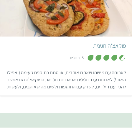
בינוני
4 שעות
6 פוקאצ'ות
איטלקי
פוקאצ'ה חגיגית
,
4
5 דירוגים
.
4
מ
לארוחה עם מישהו שאתם אוהבים, או סתם כתוספת טעימה (ואפילו
ת
ו
מאוד!) לארוחת ערב חגיגית או ארוחת חג. את הפוקאצ'ה הזו אפשר
ך
להכין עם הילדים, לשחק עם התוספות ולשים מה שאוהבים, ולעשות
5
אפילו פוקאצ'ות בצורות. תתפרעו!