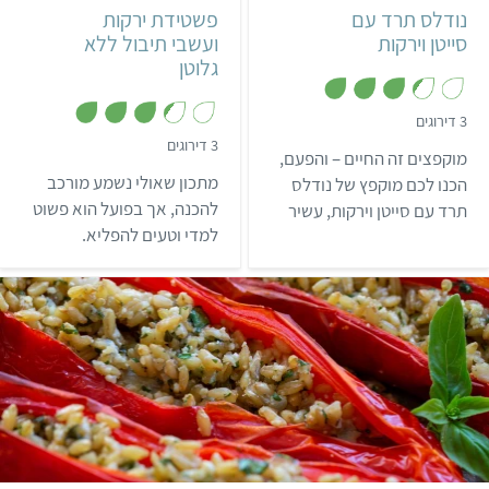
נודלס תרד עם
פשטידת ירקות
סייטן וירקות
ועשבי תיבול ללא
גלוטן
,
3 דירוגים
3
,
3 דירוגים
.
מוקפצים זה החיים – והפעם,
3
3
.
מ
מתכון שאולי נשמע מורכב
הכנו לכם מוקפץ של נודלס
3
ת
מ
להכנה, אך בפועל הוא פשוט
תרד עם סייטן וירקות, עשיר
ו
ת
ך
למדי וטעים להפליא.
בחלבון, טעמים אסייתים
ו
5
ך
מהמזרח הרחוק ושלל ירקות
5
שיעשירו לכם את המנה
בצבעים מדהימים!
בינוני