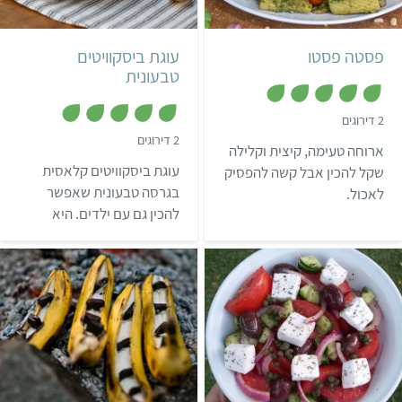
6 מנות
איטלקי
תבנית 30 על 40 ס"מ
פסטה פסטו
עוגת ביסקוויטים
טבעונית
,
2 דירוגים
5
,
2 דירוגים
מ
ארוחה טעימה, קיצית וקלילה
5
ת
מ
ו
עוגת ביסקוויטים קלאסית
שקל להכין אבל קשה להפסיק
ת
ך
ו
בגרסה טבעונית שאפשר
לאכול.
5
ך
להכין גם עם ילדים. היא
5
טעימה ממש ואהובה גם על
אנשים לא טבעונים.
קל
10 דקות
קל
20 דקות