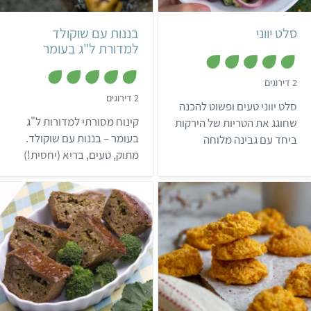
3 מנות
יוון
סלט יווני
בננות עם שוקולד
למדורת ל"ג בעומר
,
2 דירוגים
5
,
2 דירוגים
מ
סלט יווני טעים ופשוט להכנה
5
ת
מ
ו
קינוח מסורתי למדורות ל"ג
שחוגג את הטריות של הירקות
ת
ך
ו
בעומר – בננות עם שוקולד.
ביחד עם גבינה מלוחה
5
ך
מתוק, טעים, בריא (יחסית!)
מדהימה. תהנו!
5
וזריז מאוד – מה עוד צריך
לקינוח מושלם?
קל
50 דקות
קל
תבנית בינונית