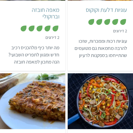
עוגיות דלעת וקוקוס
מאפה חובזה
וברוקולי
,
2 דירוגים
5
,
2 דירוגים
מ
עוגיות רכות וממכרות, שזכו
5
ת
מ
ו
מה יותר כיף מלהכניס רכיב
להרבה מחמאות גם מטועמים
ת
ך
ו
חדש ומגוון לתפריט השבועי?
שהתייחסו בספקנות לרעיון
5
ך
הנה מתכון למאפה חובזה
של דלעת בעוגיות. יש בהן
5
וברוקולי שיגרום לכם
מעט קמח, ולעומת זאת הרבה
להצטרף לטיולי משפחות
קוקוס ותבלינים שמעניקים
בשדות רק בשביל החובזה.
להן טעם עשיר. מבוסס על
מתכון מהבלוג Versatile
Vegetarian Kitchen
בינוני
3 שעות ו-55 דקות
קל
אסייתי
6 מנות