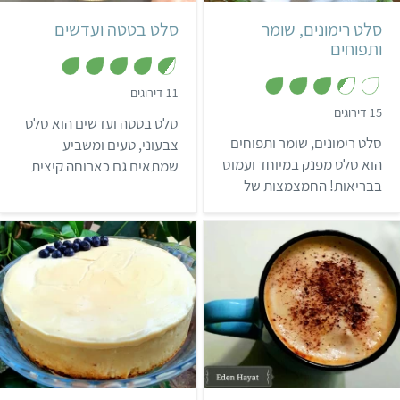
סלט רימונים, שומר
סלט בטטה ועדשים
ותפוחים
,
11 דירוגים
4
,
15 דירוגים
.
סלט בטטה ועדשים הוא סלט
3
5
.
סלט רימונים, שומר ותפוחים
מ
צבעוני, טעים ומשביע
4
ת
מ
הוא סלט מפנק במיוחד ועמוס
שמתאים גם כארוחה קיצית
ו
ת
ך
בבריאות! החמצמצות של
ו
קלילה וגם לאירוח. השילוב
5
ך
גרעיני הרימון משתלבת נהדר
של מרכיבים קראנצ'יים
5
עם מתיקות התפוח, וטעם
ורכים, מלוחים ומתוקים
האניס של השומר מוסיף
מבטיח שלא יהיה ביס אחד
לסלט ארומה מופלאה.
משעמם.
קשה
קל
אמריקאי