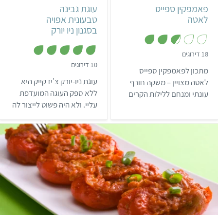
תבנית בקוטר 22 ס"מ בגובה 10
פאמפקין ספייס
עוגת גבינה
לאטה
טבעונית אפויה
ס"מ
בסגנון ניו יורק
אמריקאי
,
18 דירוגים
2
,
10 דירוגים
.
מתכון לפאמפקין ספייס
4
8
.
מ
עוגת ניו-יורק צ'יז קייק היא
לאטה מצויין – משקה חורף
9
ת
מ
ללא ספק העוגה המועדפת
עונתי ומנחם ללילות הקרים
ו
ת
ך
עליי. ולא היה פשוט לייצור לה
שלא תוכלו להפסיק לשתות.
ו
5
ך
מתכון טבעוני שיעמוד
5
בסנדרטים שלי. אבל אחרי
שנה של ניסיונות הצלחתי
להכין אותה בגרסה טבעונית,
נימוחה ועשירה.
קל