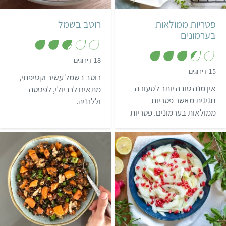
18 פטריות
200 גרם
צרפתי
פטריות ממולאות
רוטב בשמל
בערמונים
,
18 דירוגים
2
,
15 דירוגים
.
רוטב בשמל עשיר וקטיפתי,
3
8
.
אין מנה טובה יותר לסעודה
מ
מתאים לרביולי, לפסטה
4
ת
מ
חגיגית מאשר פטריות
וללזניה.
ו
ת
ך
ממולאות בערמונים. פטריות
ו
5
ך
ממולאות הן מנה ראשונה
5
טעימה בטירוף שתרשים את
כל אורחי השולחן ותשתלב
נהדר בכל סעודת חג.
קל
30 דקות
קל
שעה
4 מנות
6 מנות
ישראלי