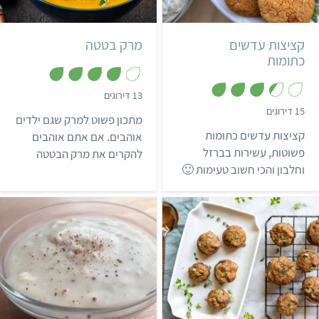
18 קציצות
קציצות עדשים
מרק בטטה
כתומות
,
13 דירוגים
3
,
15 דירוגים
.
מתכון פשוט למרק שגם ילדים
3
9
.
קציצות עדשים כתומות
מ
אוהבים. אם אתם אוהבים
4
ת
מ
פשוטות, עשירות בברזל
להקרים את מרק הבטטה
ו
ת
ך
וחלבון והכי חשוב טעימות 🙂
ו
שלכם, מומלץ להשתמש
5
ך
בקרם קוקוס.
5
קל
40 דקות
קל
5 דקות