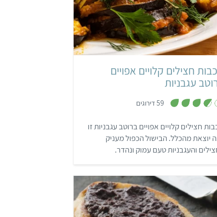
קל
שעה ו-35 דקות
4 מנות
ישראלי
בות חצילים קלויים אפויים
וטב עגבניות
,
59 דירוגים
3
.
7
ות חצילים קלויים אפויים ברוטב עגבניות זו
מ
ת
 יוצאת מהכלל. הבישול הכפול מעניק
ו
ך
ילים והעגבניות טעם עמוק ונהדר.
5