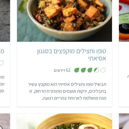
בינוני
50 דקות
3-4 מנות
אסייתי
טופו וחצילים מוקפצים בסגנון
ממ
אסיאתי
,
62 דירוגים
3
.
מתכ
5
טפנ
תבשיל טופו וחצילים אסייתי הוא מוקפץ עשיר
מ
ת
סנד
בתבלינים, ירקות וטעמים מהמזרח הרחוק. זו
ו
ך
מנה מושלמת לארוחת צהריים רגועה.
5