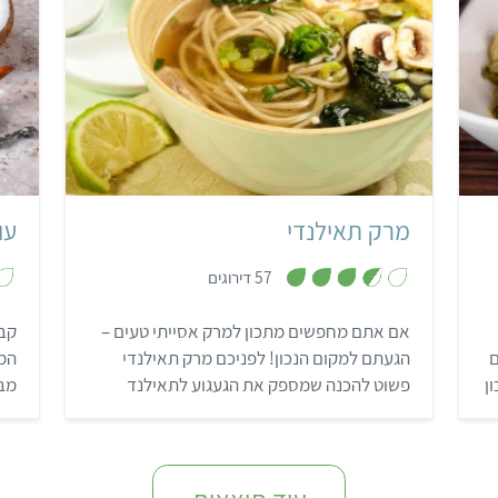
קל
45 דקות
תאילנדי
מרק תאילנדי
עו
,
57 דירוגים
3
.
6
אם אתם מחפשים מתכון למרק אסייתי טעים –
קבל
מ
ת
ם
הגעתם למקום הנכון! לפניכם מרק תאילנדי
המת
ו
ך
ן
פשוט להכנה שמספק את הגעגוע לתאילנד
מבי
5
הרחוקה. השילוב של הכוסברה הטרייה וחמאת
הבוטנים העשירה מעניקים למנה ארומה עשירה
ומפנקת במיוחד.