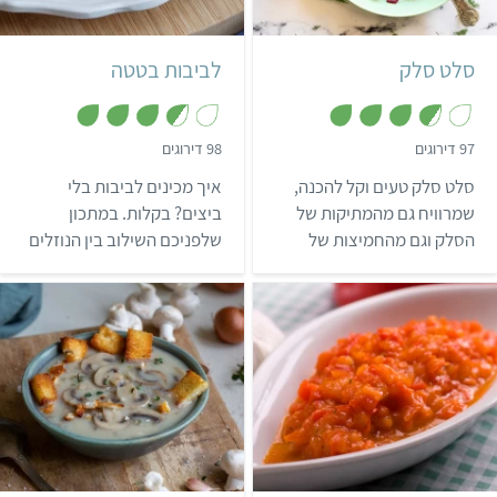
4 מנות
ישראלי
סלט סלק
לביבות בטטה
,
,
97 דירוגים
98 דירוגים
3
3
.
.
סלט סלק טעים וקל להכנה,
איך מכינים לביבות בלי
6
7
מ
מ
שמרוויח גם מהמתיקות של
ביצים? בקלות. במתכון
ת
ת
הסלק וגם מהחמיצות של
שלפניכם השילוב בין הנוזלים
ו
ו
ך
ך
הלימון, וביחד עם שאר
לבין הקמח או הקורנפלור
5
5
הרכיבים מייצר חגיגה בפה.
"מדביק" את הלביבות. 5
בונוס: עשיר בנוגדי חמצון
סיבות להימנע מאכילת
ובריא במיוחד!
ביצים. רוצים עוד מתכונים
טעימים וטיפים שווים? הרשמו
בחינם לאתגר 22.
קל
שעה ו-5 דקות
קל
שעה
4 מנות