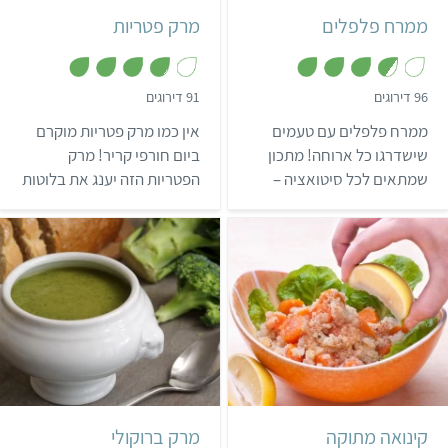
ממרח פלפלים
מרק פטריות
,
,
96 דירוגים
91 דירוגים
3
3
.
.
ממרח פלפלים עם טעמים
אין כמו מרק פטריות מוקרם
8
7
מ
מ
שישדרגו כל ארוחה! מתכון
ביום חורפי קריר! מרק
ת
ת
שמתאים לכל סיטואציה –
הפטריות הזה יענג את בלוטות
ו
ו
ך
ך
הממרח יכול ללכת על לחם או
הטעם שלכם ויעטוף אתכם
5
5
קרקר, לשמש כמנת צד או
בחמימות נעימה.
אפילו כנשנוש מיד
כשמוציאים מהמקרר. פשוט
להכין ולהתמכר…
קל
40 דקות
קל
30 דקות
4 מנות
קינואה מתוקה
מרק ברוקולי