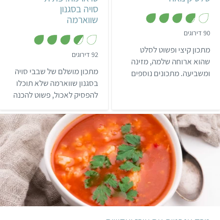
סויה בסגנון
שווארמה
,
90 דירוגים
3
.
מתכון קיצי ופשוט לסלט
8
,
92 דירוגים
מ
שהוא ארוחה שלמה, מזינה
3
ת
.
מתכון מושלם של שבבי סויה
ומשביעה. מתכונים נוספים
ו
7
ך
מ
בסגנון שווארמה שלא תוכלו
עם קינואה
5
ת
להפסיק לאכול, פשוט להכנה
ו
ך
וטעים כל כך!
5
קל
שעה
6 מנות