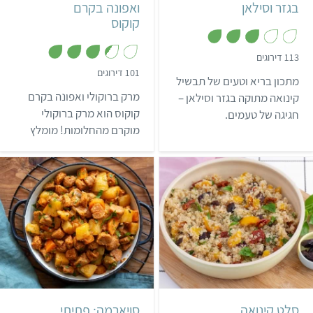
בגזר וסילאן
ואפונה בקרם
קוקוס
,
113 דירוגים
3
,
101 דירוגים
.
מתכון בריא וטעים של תבשיל
3
1
.
מ
מרק ברוקולי ואפונה בקרם
קינואה מתוקה בגזר וסילאן –
4
ת
מ
קוקוס הוא מרק ברוקולי
חגיגה של טעמים.
ו
ת
ך
מוקרם מהחלומות! מומלץ
ו
5
ך
להכין את המרק המחמם הזה
5
בכל יום קריר.
בינוני
שעה ו-20 דקות
קל
50 דקות
4 מנות
סלט קינואה
סויארמה: פתיתי