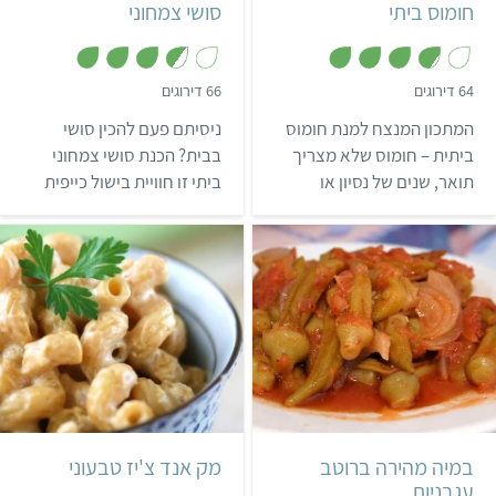
חומוס ביתי
סושי צמחוני
ישראלי, ים תיכוני
,
,
64 דירוגים
66 דירוגים
3
3
.
.
המתכון המנצח למנת חומוס
ניסיתם פעם להכין סושי
6
8
מ
מ
ביתית – חומוס שלא מצריך
בבית? הכנת סושי צמחוני
ת
ת
תואר, שנים של נסיון או
ביתי זו חוויית בישול כייפית
ו
ו
ך
ך
מרכיבי קסם. רק מתכון טוב
עם המשפחה או החברים,
5
5
ופשוט, סבלנות בריאה וכמה
והתוצאה – שווה כל שנייה.
פיתות אוויריות…
קל
27 דקות
בינוני
40 דקות
4 מנות
2 מנות
אמריקאי
במיה מהירה ברוטב
מק אנד צ'יז טבעוני
עגבניות