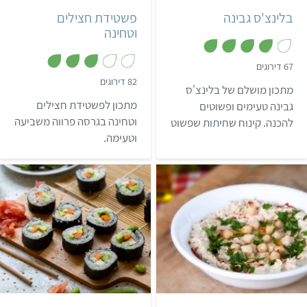
בלינצ'ס גבינה
פשטידת חצילים
וטחינה
,
67 דירוגים
3
,
82 דירוגים
.
מתכון מושלם של בלינצ'ס
3
8
.
מ
מתכון לפשטידת חצילים
גבינה טעימים ופשוטים
1
ת
מ
וטחינה בגרסה פרווה משביעה
להכנה. קינוח שחיתות שפשוט
ו
ת
ך
וטעימה.
לא תרצו להפסיק לאכול…
ו
5
ך
5
קל
10 דקות
בינוני
45 דקות
2-3 מנות
4 מנות
יפני