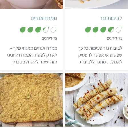
15 קציצות
4-6 מנות
לביבות גזר
ממרח אגוזים
,
,
71 דירוגים
78 דירוגים
3
3
.
.
לביבות גזר טעימות כל כך
ממרח אגוזים מאגוזי מלך –
3
6
מ
מ
שפשוט אי אפשר להפסיק
לא רק לפסח! הממרח החגיגי
ת
ת
לאכול… מתכון ללביבות
הזה ישמח להשתלב בכריך
ו
ו
ך
ך
שמתאימות לצד הארוחה או
הבא שלכם.
5
5
לאכילה מיד כשהן מוכנות.
אפשר לשחק עם הטעמים,
להוסיף ירקות שונים או עשבי
תיבול – רק צריך להכין ולהנות
🙂.
קל
6 בלינצ'ס גדולים
קל
שעתיים ו-20 דקות