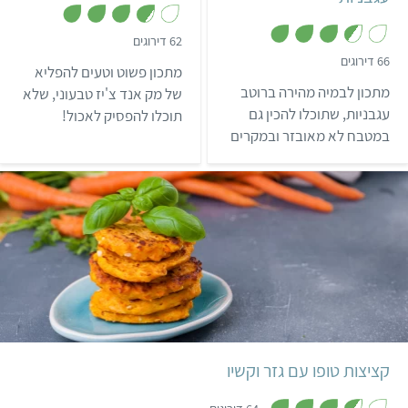
,
62 דירוגים
3
,
66 דירוגים
.
מתכון פשוט וטעים להפליא
3
7
.
מתכון לבמיה מהירה ברוטב
מ
של מק אנד צ'יז טבעוני, שלא
5
ת
מ
עגבניות, שתוכלו להכין גם
תוכלו להפסיק לאכול!
ו
ת
ך
במטבח לא מאובזר ובמקרים
ו
5
ך
בהם רק מתחשק לכם לאכול
5
משהו מהיר. בתאבון!
קל
35 דקות
16 קציצות
קציצות טופו עם גזר וקשיו
,
3